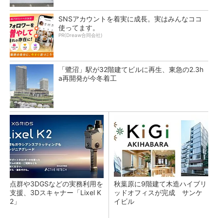
SNSアカウントを着実に成長。実はみんなココ
使ってます。
PR(Dreaw合同会社)
「鷺沼」駅が32階建てビルに再生、東急の2.3h
a再開発が今冬着工
点群や3DGSなどの実務利用を
秋葉原に9階建て木造ハイブリ
支援、3Dスキャナー「Lixel K
ッドオフィスが完成 サンケ
2」
イビル