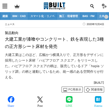
建築
BIM・CAD
スマート化・リノベ
施工・現場管理
BAS・FM
土木
ニュース
2020年12月4日
製品動向
大建工業が漆喰やコンクリート、鉄を表現した3種
の正方形シート床材を発売
大建工業はこのほど、広幅かつ横溝入りで、正方形をデザインに
採用したシート床材「ハピアフロア スクエア」をリリースし
た。ハピアフロア スクエアの柄は、販売しているドア「hapia ソ
リッド調」の柄と連動しているため、統一感のある空間作りが行
える。
[BUILT]
PC用表示
関連情報
Share
Post
LINE
Hatena