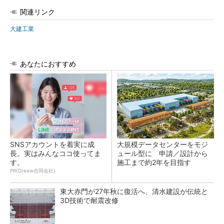
関連リンク
大建工業
あなたにおすすめ
SNSアカウントを着実に成
大規模データセンターをモジ
長。実はみんなココ使ってま
ュール型に 申請／設計から
す。
施工まで約2年を目指す
PR(Dreaw合同会社)
東大赤門が27年秋に復活へ、清水建設が伝統と
3D技術で耐震改修