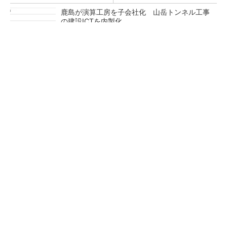
鹿島が演算工房を子会社化 山岳トンネル工事
の建設ICTを内製化
充電不要の“熱中症警告”バンド、キーエンス系
新会社が開発
熊本地震でドローン6社が災害支援、テラドロ
ーンやLiberawareらが出動