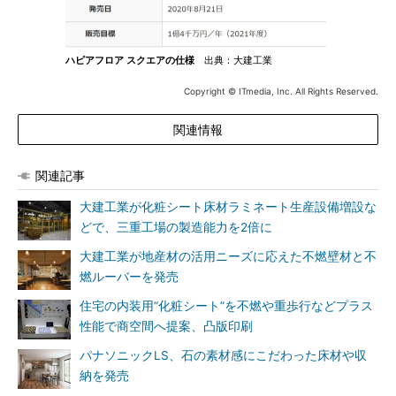
ハピアフロア スクエアの仕様
出典：大建工業
Copyright © ITmedia, Inc. All Rights Reserved.
関連情報
関連記事
大建工業が化粧シート床材ラミネート生産設備増設な
どで、三重工場の製造能力を2倍に
大建工業が地産材の活用ニーズに応えた不燃壁材と不
燃ルーバーを発売
住宅の内装用“化粧シート”を不燃や重歩行などプラス
性能で商空間へ提案、凸版印刷
パナソニックLS、石の素材感にこだわった床材や収
納を発売