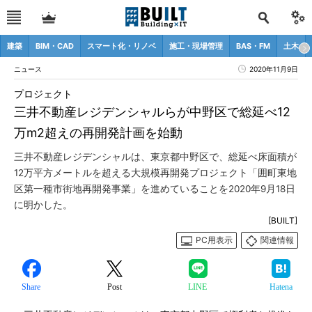
建築
BIM・CAD
スマート化・リノベ
施工・現場管理
BAS・FM
土木
ニュース
2020年11月9日
プロジェクト
三井不動産レジデンシャルらが中野区で総延べ12
万m2超えの再開発計画を始動
三井不動産レジデンシャルは、東京都中野区で、総延べ床面積が
12万平方メートルを超える大規模再開発プロジェクト「囲町東地
区第一種市街地再開発事業」を進めていることを2020年9月18日
に明かした。
[BUILT]
PC用表示
関連情報
Share
Post
LINE
Hatena