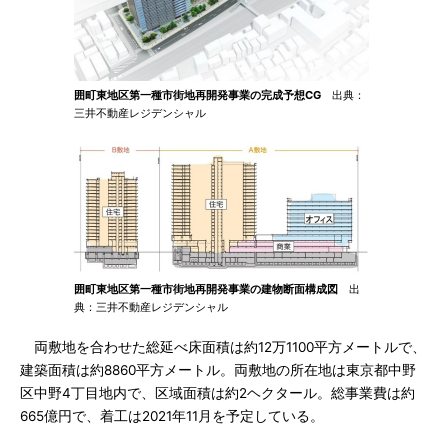
囲町東地区第一種市街地再開発事業の完成予想CG
出典：
三井不動産レジデンシャル
囲町東地区第一種市街地再開発事業の建物断面構成図
出
典：三井不動産レジデンシャル
両敷地を合わせた総延べ床面積は約12万1100平方メートルで、
建築面積は約8860平方メートル。両敷地の所在地は東京都中野
区中野4丁目地内で、区域面積は約2ヘクタール。総事業費は約
665億円で、着工は2021年11月を予定している。