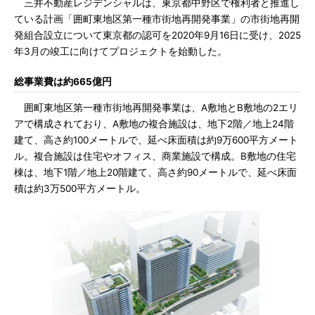
三井不動産レジデンシャルは、東京都中野区で権利者と推進し
ている計画「囲町東地区第一種市街地再開発事業」の市街地再開
発組合設立について東京都の認可を2020年9月16日に受け、2025
年3月の竣工に向けてプロジェクトを始動した。
総事業費は約665億円
囲町東地区第一種市街地再開発事業は、A敷地とB敷地の2エリ
アで構成されており、A敷地の複合施設は、地下2階／地上24階
建て、高さ約100メートルで、延べ床面積は約9万600平方メート
ル。複合施設は住宅やオフィス、商業施設で構成。B敷地の住宅
棟は、地下1階／地上20階建て、高さ約90メートルで、延べ床面
積は約3万500平方メートル。