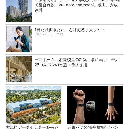
て複合施設「yui-note honmachi」竣工、大成
建設
1日だけ働きたい、を叶える求人サイト
PR(ショットワークス)
三井ホーム、木造校舎の新築工事に着手 最大
28mスパンの木造トラス採用
大規模データセンターをモジ
充電不要の“熱中症警告”バン