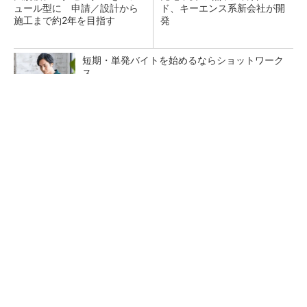
ュール型に 申請／設計から
ド、キーエンス系新会社が開
施工まで約2年を目指す
発
短期・単発バイトを始めるならショットワーク
ス
PR(ショットワークス)
猛暑を乗り切るパナソニック製エアコン「エオ
リア」 草津生産ラインを50％自動化へ
“高除湿力”で猛暑でも快適 積水ハウスとパナ
ソニックが次世代空調を発売