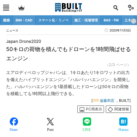
建築
BIM・CAD
スマート化・リノベ
施工・現場管理
BAS・FM
土木
ニュース
2020年11月5日
Japan Drone2020
50キロの荷物を積んでもドローンを1時間飛ばせる
エンジン
（2/3 ページ）
エアロディベロップジャパンは、1キロあたり1キロワットの出力
を備えたハイブリッドエンジン「ハルバッハエンジン」を開発し
た。ハルバッハエンジンを1基搭載したドローンは50キロの荷物
を積載しても1時間以上飛行できる。
[
遠藤和宏
，BUILT]
PC用表示
関連情報
Share
Post
LINE
Hatena