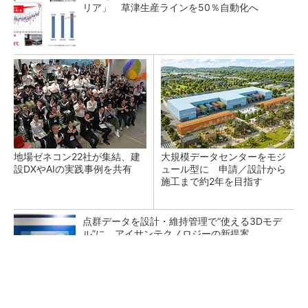
リア」 草津生産ラインを50％自動化へ
地場ゼネコン22社が集結、建
大規模データセンターをモジ
設DXやAIの実践事例を共有
ュール型に 申請／設計から
施工まで約2年を目指す
点群データを設計・維持管理で“使える3Dモデ
ル”に アイサンテクノロジーの新提案
熊本地震でドローン6社が災害支援、テラドロ
ーンやLiberawareらが出動