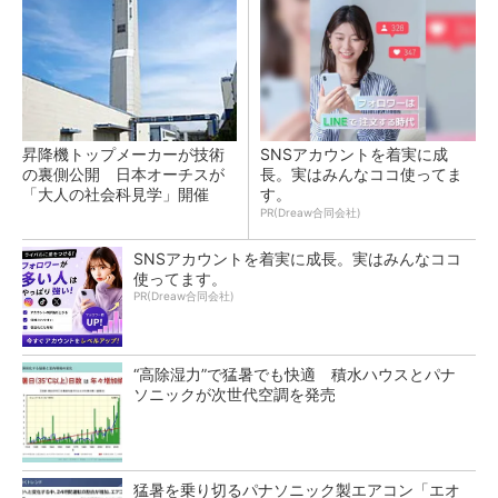
昇降機トップメーカーが技術
SNSアカウントを着実に成
の裏側公開 日本オーチスが
長。実はみんなココ使ってま
「大人の社会科見学」開催
す。
PR(Dreaw合同会社)
SNSアカウントを着実に成長。実はみんなココ
使ってます。
PR(Dreaw合同会社)
“高除湿力”で猛暑でも快適 積水ハウスとパナ
ソニックが次世代空調を発売
猛暑を乗り切るパナソニック製エアコン「エオ