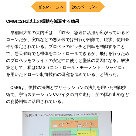
前のページへ
次のページへ
CMGに2Hz以上の振動を減衰する効果
早稲田大学の大内氏は、「昨今、急速に活用が広がっているド
ローンだが、突風などの悪天候では飛行が困難で、現状、使用条
件が限定されている。プロペラのピッチと回転を制御すること
で、悪天候時でも機体をコントロールできるが、飛行を行うため
のプロペラをフライトの安定性に使うと墜落の要因になる。解決
策として、私はCMG（コントロール・モーメント・ジャイロ）
を用いたドローン制御技術の研究を進めている」と語った。
CMGは、慣性の法則とプリセッションの法則を用いた制御技
術で、宇宙ステーションやバイクの自立走行、船の揺れ止めなど
の姿勢制御に活用されている。