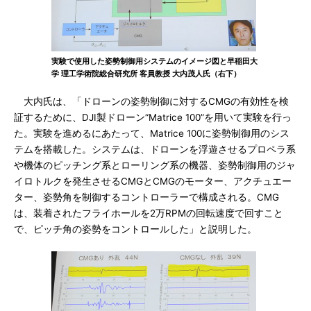
実験で使用した姿勢制御用システムのイメージ図と早稲田大
学 理工学術院総合研究所 客員教授 大内茂人氏（右下）
大内氏は、「ドローンの姿勢制御に対するCMGの有効性を検
証するために、DJI製ドローン“Matrice 100”を用いて実験を行っ
た。実験を進めるにあたって、Matrice 100に姿勢制御用のシス
テムを搭載した。システムは、ドローンを浮遊させるプロペラ系
や機体のピッチング系とローリング系の機器、姿勢制御用のジャ
イロトルクを発生させるCMGとCMGのモーター、アクチュエー
ター、姿勢角を制御するコントローラーで構成される。CMG
は、装着されたフライホールを2万RPMの回転速度で回すこと
で、ピッチ角の姿勢をコントロールした」と説明した。