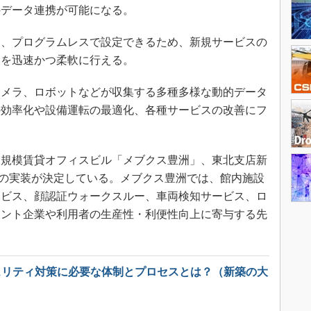
のデータ連携が可能になる。
、プログラムレスで設定できるため、新規サービスの
トを迅速かつ柔軟に行える。
メラ、ロボットなどが収集する多種多様な動的データ
の効率化や設備運転の最適化、各種サービスの改善にフ
規模賃貸オフィスビル「メブクス豊洲」、東北支店新
reの実装が決定している。メブクス豊洲では、館内施設
ービス、顔認証ウォークスルー、車両検知サービス、ロ
ナント企業や利用者の生産性・利便性向上に寄与する先
ュリティ対策に必要な体制とプロセスとは？（新築の大