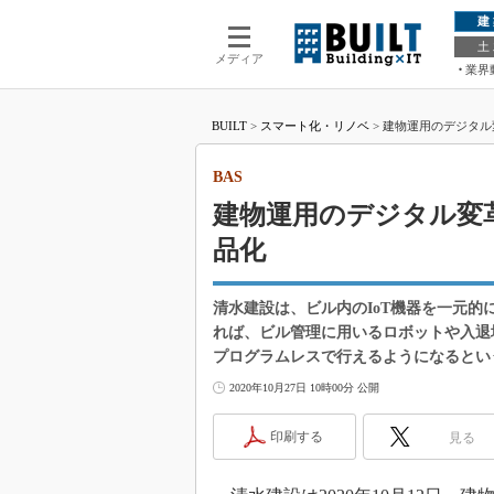
建
土
メディア
業界
BUILT
>
スマート化・リノベ
>
建物運用のデジタル
BAS
建物運用のデジタル変
品化
清水建設は、ビル内のIoT機器を一元的
れば、ビル管理に用いるロボットや入退
プログラムレスで行えるようになるとい
2020年10月27日 10時00分 公開
印刷する
見る