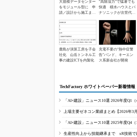
大規模データセンター
“高除湿力”で猛暑でも
をモジュール型に 申
快適 積水ハウスとパ
請／設計から施工まで
ナソニックが次世代空
約2年を目指す
調を発売
鹿島が演算工房を子会
充電不要の“熱中症警
社化 山岳トンネル工
告”バンド、キーエン
事の建設ICTを内製化
ス系新会社が開発
TechFactory ホワイトペーパー新着情報
「AI×建設」ニュース10選 2026年度Q1（
上場主要ゼネコン業績まとめ【2026年3
「AI×建設」ニュース10選 2025年度Q4（
生産性向上から技能継承まで xR技術で