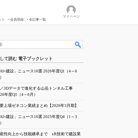
マイページ
ット
会員登録
全記事一覧
して読む 電子ブックレット
AI×建設」ニュース10選 2026年度Q1（4～6
）
I／3Dデータで進化する山岳トンネル工事
026年度Q1（4～6月）
要上場ゼネコン業績まとめ【2026年3月期】
AI×建設」ニュース10選 2025年度Q4（1～3
）
産性向上から技能継承まで xR技術で建設業