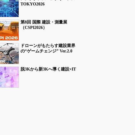
TOKYO2026
第8回 国際 建設・測量展
（CSPI2026）
ドローンがもたらす建設業界
の“ゲームチェンジ” Ver.2.0
脱3Kから新3Kへ導く建設×IT