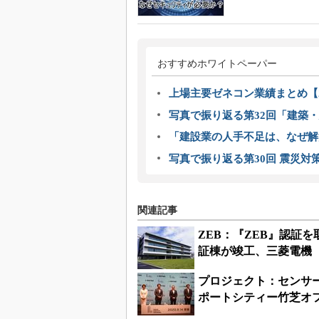
おすすめホワイトペーパー
上場主要ゼネコン業績まとめ【2
写真で振り返る第32回「建築・建
「建設業の人手不足は、なぜ解
写真で振り返る第30回 震災対
関連記事
ZEB：『ZEB』認証
証棟が竣工、三菱電機
プロジェクト：センサー
ポートシティー竹芝オ