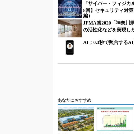
「サイバー・フィジカ
8回】セキュリティ対
編）
JFMA賞2020「神
の活性化などを実現した
AI：0.3秒で照合する
あなたにおすすめ