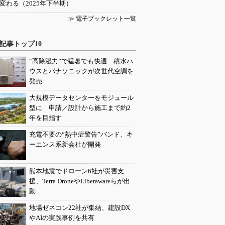
変わる（2025年下半期）
≫ 電子ブックレット一覧
記事トップ10
“高除湿力”で猛暑でも快適 積水ハ
ウスとパナソニックが次世代空調を
発売
大規模データセンターをモジュール
型に 申請／設計から施工まで約2
年を目指す
充電不要の“熱中症警告”バンド、キ
ーエンス系新会社が開発
熊本地震でドローン6社が災害支
援、Terra DroneやLiberawareらが出
動
地場ゼネコン22社が集結、建設DX
やAIの実践事例を共有