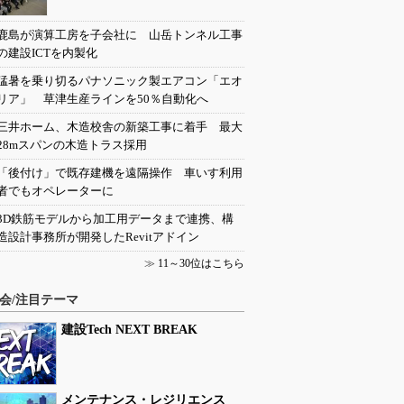
鹿島が演算工房を子会社に 山岳トンネル工事
の建設ICTを内製化
猛暑を乗り切るパナソニック製エアコン「エオ
リア」 草津生産ラインを50％自動化へ
三井ホーム、木造校舎の新築工事に着手 最大
28mスパンの木造トラス採用
「後付け」で既存建機を遠隔操作 車いす利用
者でもオペレーターに
3D鉄筋モデルから加工用データまで連携、構
造設計事務所が開発したRevitアドイン
≫
11～30位はこちら
会/注目テーマ
建設Tech NEXT BREAK
メンテナンス・レジリエンス