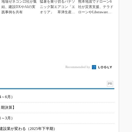
地場ゼネコン22社が集
猛暑を乗り切るパナソ
熊本地震でドローン6
結、建設DXやAIの実
ニック製エアコン「エ
社が災害支援、テラド
践事例を共有
オリア」 草津生産ラ
ローンやLiberawareら
インを50％自動化へ
が出動
Recommended by
PR
4～6月）
月期決算】
1～3月）
建設業が変わる（2025年下半期）