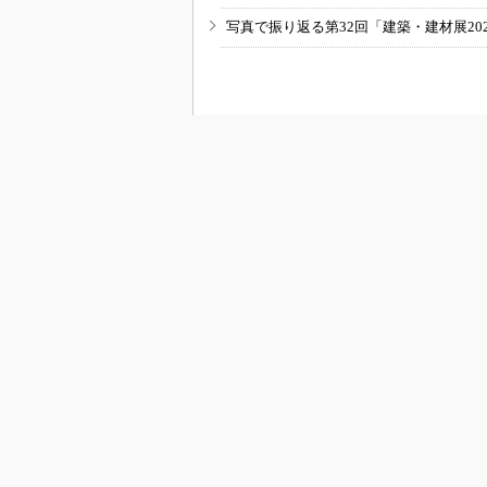
写真で振り返る第32回「建築・建材展20
RSSフィード
B
BUILT