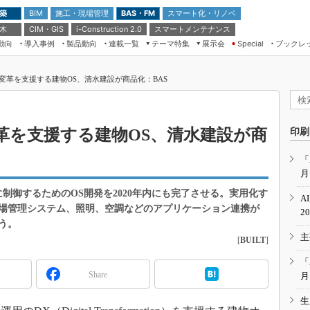
 築
施工・現場管理
BAS・FM
スマート化・リノベ
BIM
 木
CIM・GIS
スマートメンテナンス
i-Construction 2.0
動向
導入事例
製品動向
連載一覧
テーマ特集
展示会
ブックレ
Special
建設Tech NEXT BREAK
メンテナンス・レジリエンス
TOKYO2026
変革を支援する建物OS、清水建設が商品化：BAS
ドローンがもたらす建設業界の“ゲー
第8回 国際 建設・測量展
ムチェンジ” Ver.2.0
（CSPI2026）
脱3Kから新3Kへ導く建設×IT
第10回 JAPAN BUILD TOKYO－建
革を支援する建物OS、清水建設が商
印刷
築・土木・不動産の先端技術展－
“Society5.0”時代のスマートビル
Japan Drone 2023
VR／ARが描くモノづくりのミライ
「
月
メンテナンス・レジリエンスOSAKA
2020
に制御するためのOS開発を2020年内にも完了させる。実用化す
A
日本 ものづくりワールド 2020
場管理システム、照明、空調などのアプリケーション連携が
2
う。
メンテナンス・レジリエンスTOKYO
主
2019
[
BUILT
]
IGAS2018
「
Share
月
生