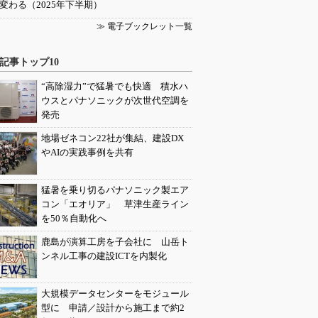
変わる（2025年下半期）
≫ 電子ブックレット一覧
記事トップ10
“高除湿力”で猛暑でも快適 積水ハ
ウスとパナソニックが次世代空調を
発売
地場ゼネコン22社が集結、建設DX
やAIの実践事例を共有
猛暑を乗り切るパナソニック製エア
コン「エオリア」 草津生産ライン
を50％自動化へ
鹿島が演算工房を子会社に 山岳ト
ンネル工事の建設ICTを内製化
大規模データセンターをモジュール
型に 申請／設計から施工まで約2