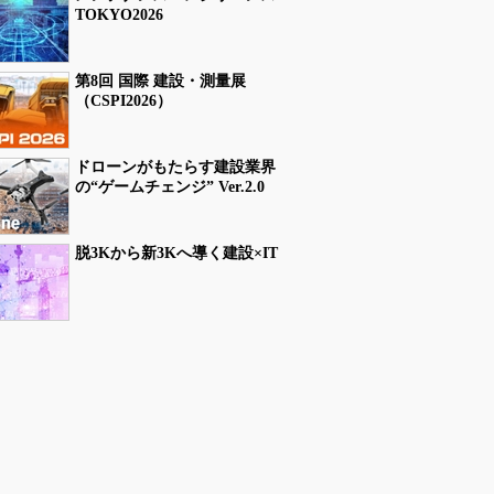
TOKYO2026
第8回 国際 建設・測量展
（CSPI2026）
ドローンがもたらす建設業界
の“ゲームチェンジ” Ver.2.0
脱3Kから新3Kへ導く建設×IT