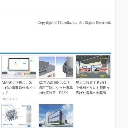
Copyright © ITmedia, Inc. All Rights Reserved.
AIが速く正確に。次
RC造の高層ビルにも
屋上に設置するだけ、
世代の議事録作成メソ
適用可能になった鹿島
中低層ビルにも範囲を
ッド
の制震装置「D3SKY
広げた鹿島の制振装置
（ディースカイ）-...
「D3SKY-c」
PR(カイタヨ)