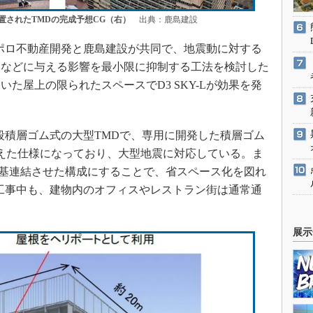
置されたTMDの完成予想CG（右）
出典：鹿島建設
ッポロ不動産開発と鹿島建設が共同で、地震動に対する
トなどに与える影響を最小限に抑制する工法を検討した
た屋上の限られたスペースでD3 SKY-Lが効果を発
多段積層ゴム式の大型TMDで、専用に開発した積層ゴム
えた仕様になっており、大型地震に対応している。ま
を3基連結させた構成にすることで、省スペース化を図れ
ける工事中も、建物内のオフィスやレストラン街は通常通
展示