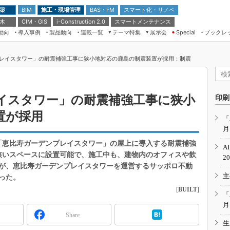
 築
施工・現場管理
BAS・FM
スマート化・リノベ
BIM
 木
CIM・GIS
スマートメンテナンス
i-Construction 2.0
動向
導入事例
製品動向
連載一覧
テーマ特集
展示会
ブックレ
Special
建設Tech NEXT BREAK
メンテナンス・レジリエンス
TOKYO2026
レイスタワー」の耐震補強工事に狭小地対応の鹿島の制震装置が採用：制震
ドローンがもたらす建設業界の“ゲー
第8回 国際 建設・測量展
ムチェンジ” Ver.2.0
（CSPI2026）
脱3Kから新3Kへ導く建設×IT
第10回 JAPAN BUILD TOKYO－建
イスタワー」の耐震補強工事に狭小
印刷
築・土木・不動産の先端技術展－
“Society5.0”時代のスマートビル
置が採用
Japan Drone 2023
VR／ARが描くモノづくりのミライ
「
月
メンテナンス・レジリエンスOSAKA
2020
」を「恵比寿ガーデンプレイスタワー」の屋上に導入する耐震補強
A
日本 ものづくりワールド 2020
上の狭いスペースに設置可能で、施工中も、建物内のオフィスや飲
2
が、恵比寿ガーデンプレイスタワーを運営するサッポロ不動
メンテナンス・レジリエンスTOKYO
主
2019
った。
[
BUILT
]
IGAS2018
「
月
Share
生