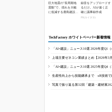
巨大地震の“長周期地
録音をアップロードす
震動”で、揺れを大幅
るだけ。AIが速く正
に低減する鹿島建設の
確に議事録作成
「KaCLASS」を...
PR(カイタヨ)
TechFactory ホワイトペーパー新着情報
「AI×建設」ニュース10選 2026年度Q1（
上場主要ゼネコン業績まとめ【2026年3
「AI×建設」ニュース10選 2025年度Q4（
生産性向上から技能継承まで xR技術で
写真で振り返る第32回「建築・建材展20