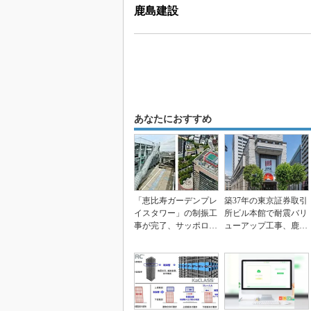
鹿島建設
あなたにおすすめ
「恵比寿ガーデンプレ
築37年の東京証券取引
イスタワー」の制振工
所ビル本館で耐震バリ
事が完了、サッポロ不
ューアップ工事、鹿島
動産開発
建設など