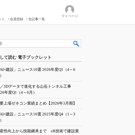
マイページ
ット
会員登録
全記事一覧
して読む 電子ブックレット
AI×建設」ニュース10選 2026年度Q1（4～6
）
I／3Dデータで進化する山岳トンネル工事
026年度Q1（4～6月）
要上場ゼネコン業績まとめ【2026年3月期】
AI×建設」ニュース10選 2025年度Q4（1～3
）
産性向上から技能継承まで xR技術で建設業