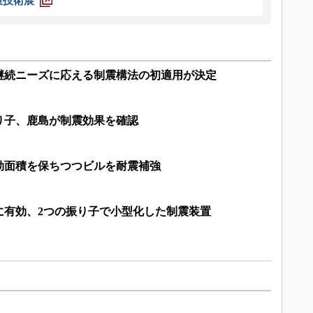
策技術展
継続ニーズに応える制震構法の初適用が決定
り子、鹿島が制震効果を確認
効面積を保ちつつビルを耐震補強
に有効、2つの振り子で小型化した制震装置