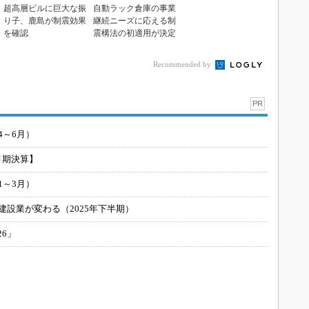
超高層ビルに巨大な振
自動ラック倉庫の事業
り子、鹿島が制震効果
継続ニーズに応える制
を確認
震構法の初適用が決定
Recommended by
PR
4～6月）
月期決算】
1～3月）
建設業が変わる（2025年下半期）
26」