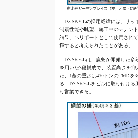
恵比寿ガーデンプレイス（左）と屋上に設
D3 SKY-Lの採用経緯には、サ
制震性能や眺望、施工中のテナン
結果、ヘリポートとして使用されてい
揮すると考えられたことがある。
D3 SKY-Lは、鹿島が開発した
を用いた3段構成で、装置高さを抑
た、1基の重さは450トンのTMD
る。D3 SKY-Lをビルに取り付
り営業できる。