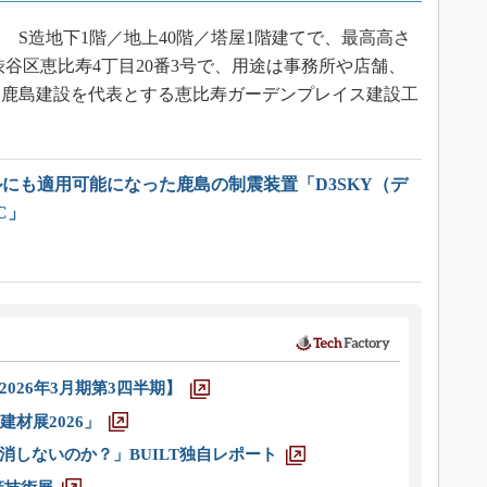
S造地下1階／地上40階／塔屋1階建てで、最高高さ
都渋谷区恵比寿4丁目20番3号で、用途は事務所や店舗、
は鹿島建設を代表とする恵比寿ガーデンプレイス建設工
ルにも適用可能になった鹿島の制震装置「D3SKY（デ
C」
026年3月期第3四半期】
材展2026」
消しないのか？」BUILT独自レポート