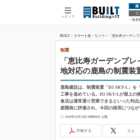
建
土
メディア
業界
BUILT
>
スマート化・リノベ
>
「恵比寿ガーデンプ
制震
「恵比寿ガーデンプレ
地対応の鹿島の制震装
鹿島建設は、制震装置「D3 SKY-L
工事を進めている。D3 SKY-Lが屋
食店は通常通り営業できるといった利点
産開発に評価され、今回の採用につなが
2020年10月19日 09時00分 公開
印刷する
見る