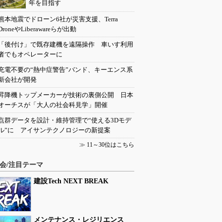
年を目指す
熊本地震でドローン6社が災害支援、Terra
DroneやLiberawareらが出動
「後付け」で既存建機を遠隔操作 車いす利用
者でもオペレーターに
充電不要の“熱中症警告”バンド、キーエンス系
新会社が開発
昇降機トップメーカーが技術の裏側公開 日本
オーチスが「大人の社会科見学」開催
点群データを設計・維持管理で“使える3Dモデ
ル”に アイサンテクノロジーの新提案
≫
11～30位はこちら
会/注目テーマ
建設Tech NEXT BREAK
メンテナンス・レジリエンス