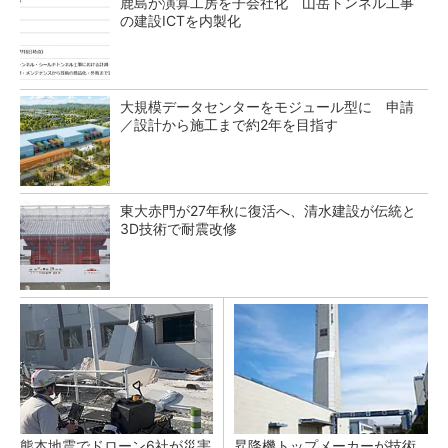
鹿島が演算工房を子会社化 山岳トンネル工事
の建設ICTを内製化
大規模データセンターをモジュール型に 申請
／設計から施工まで約2年を目指す
東大赤門が27年秋に復活へ、清水建設が伝統と
3D技術で耐震改修
熊本地震でドローン6社が災害
昇降機トップメーカーが技術