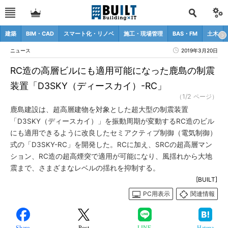
建築
BIM・CAD
スマート化・リノベ
施工・現場管理
BAS・FM
土木
ニュース
2019年3月20日
RC造の高層ビルにも適用可能になった鹿島の制震
装置「D3SKY（ディースカイ）-RC」
（1/2 ページ）
鹿島建設は、超高層建物を対象とした超大型の制震装置
「D3SKY（ディースカイ）」を振動周期が変動するRC造のビル
にも適用できるように改良したセミアクティブ制御（電気制御）
式の「D3SKY-RC」を開発した。RCに加え、SRCの超高層マン
ション、RC造の超高煙突で適用が可能になり、風揺れから大地
震まで、さまざまなレベルの揺れを抑制する。
[BUILT]
PC用表示
関連情報