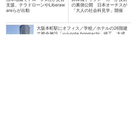
支援、テラドローンやLiberaw
の裏側公開 日本オーチスが
areらが出動
「大人の社会科見学」開催
大阪本町駅にオフィス／学校／ホテルの26階建
て複合施設「yui-note honmachi」竣工、大成
建設
地場ゼネコン22社が集結、建設DXやAIの実践
事例を共有
充電不要の“熱中症警告”バンド、キーエンス系
新会社が開発