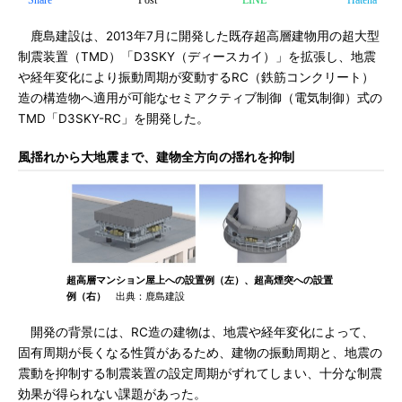
Share
Post
LINE
Hatena
鹿島建設は、2013年7月に開発した既存超高層建物用の超大型
制震装置（TMD）「D3SKY（ディースカイ）」を拡張し、地震
や経年変化により振動周期が変動するRC（鉄筋コンクリート）
造の構造物へ適用が可能なセミアクティブ制御（電気制御）式の
TMD「D3SKY-RC」を開発した。
風揺れから大地震まで、建物全方向の揺れを抑制
超高層マンション屋上への設置例（左）、超高煙突への設置
例（右）
出典：鹿島建設
開発の背景には、RC造の建物は、地震や経年変化によって、
固有周期が長くなる性質があるため、建物の振動周期と、地震の
震動を抑制する制震装置の設定周期がずれてしまい、十分な制震
効果が得られない課題があった。