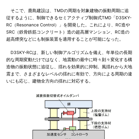
そこで、鹿島建設は、TMDの周期を対象建物の振動周期に追
従するように、制御できるセミアクティブ制御式TMD「D3SKY-
RC（Resonance Control）」を開発した。これにより、RC造や
SRC（鉄骨鉄筋コンクリート）造の超高層マンション、RC造の
超高煙突などにも制振装置を適用することが可能になった。
D3SKY-RCは、新しい制御アルゴリズムを備え、年単位の長期
的な周期変動だけではなく、地震動の最中に時々刻々変化する構
造物の振動状態に追従し、揺れを効果的に抑制。風揺れから大地
震まで、さまざまなレベルの揺れに有効で、方向による周期の違
いにも応じ、建物全方向の揺れに対応する。