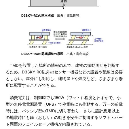
D3SKY-RCの基本構成
出典：鹿島建設
D3SKY-RCの周期調整の原理
出典：鹿島建設
TMDを設置した場所の情報のみで、建物の振動周期を判断す
るため、D3SKY-RC以外のセンサー機器などの設置や配線は必要
としない。屋外にも対応し、建物屋上や煙突など、さまざまな場
所に配置することができる。
消費電力は、制御時でも150W（ワット）程度とわずかで、小
型の無停電電源装置（UPS）で停電時にも作動する。万一の断電
時には、パッシブ型のTMDに切り替わり、さらに設計想定以上
の地震時にも錘（おもり）の動きを安全に制御するソフト・ハー
ド両面のフェイルセーフ機構が内蔵されている。