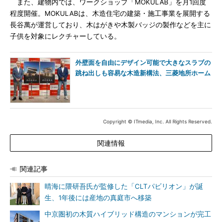
また、建物内では、ワークショップ「MOKULAB」を月1回度
程度開催。MOKULABは、木造住宅の建築・施工事業を展開する
長谷萬が運営しており、木はがきや木製バッジの製作などを主に
子供を対象にレクチャーしている。
外壁面を自由にデザイン可能で大きなスラブの
跳ね出しも容易な木造新構法、三菱地所ホーム
Copyright © ITmedia, Inc. All Rights Reserved.
関連情報
関連記事
晴海に隈研吾氏が監修した「CLTパビリオン」が誕
生、1年後には産地の真庭市へ移築
中京圏初の木質ハイブリッド構造のマンションが完工