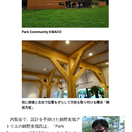
Park Community KIBACO
柱に前後と左右で位置をずらして方杖を取り付ける構法「樹
状方杖」
内覧会で、設計を手掛けた鍋野友哉ア
トリエの鍋野友哉氏は、「Park