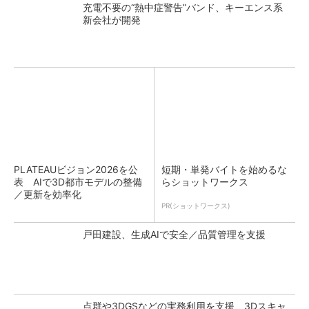
充電不要の“熱中症警告”バンド、キーエンス系
新会社が開発
PLATEAUビジョン2026を公
短期・単発バイトを始めるな
表 AIで3D都市モデルの整備
らショットワークス
／更新を効率化
PR(ショットワークス)
戸田建設、生成AIで安全／品質管理を支援
点群や3DGSなどの実務利用を支援、3Dスキャ