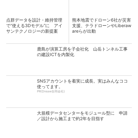
点群データを設計・維持管理
熊本地震でドローン6社が災害
で“使える3Dモデル”に アイ
支援、テラドローンやLiberaw
サンテクノロジーの新提案
areらが出動
鹿島が演算工房を子会社化 山岳トンネル工事
の建設ICTを内製化
SNSアカウントを着実に成長。実はみんなココ
使ってます。
PR(Dreaw合同会社)
大規模データセンターをモジュール型に 申請
／設計から施工まで約2年を目指す