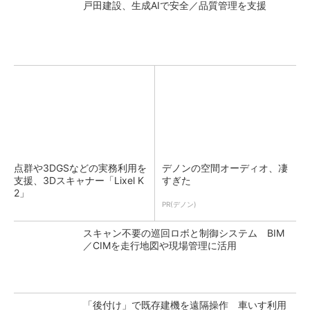
戸田建設、生成AIで安全／品質管理を支援
点群や3DGSなどの実務利用を
デノンの空間オーディオ、凄
支援、3Dスキャナー「Lixel K
すぎた
2」
PR(デノン)
スキャン不要の巡回ロボと制御システム BIM
／CIMを走行地図や現場管理に活用
「後付け」で既存建機を遠隔操作 車いす利用