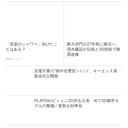
「音楽のシャワー」浴びたこ
東大赤門が27年秋に復活へ、
とはある？
清水建設が伝統と3D技術で耐
震改修
PR(デノン)
充電不要の“熱中症警告”バンド、キーエンス系
新会社が開発
PLATEAUビジョン2026を公表 AIで3D都市モ
デルの整備／更新を効率化