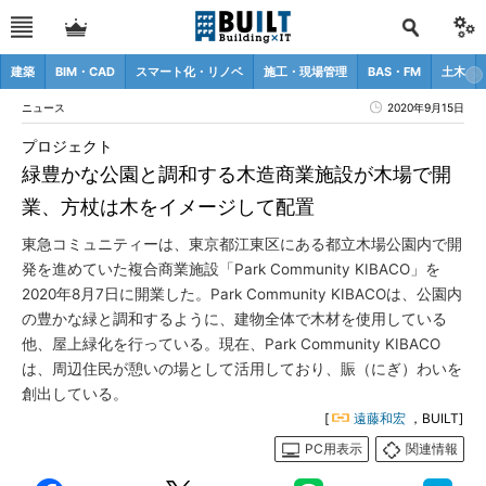
建築
BIM・CAD
スマート化・リノベ
施工・現場管理
BAS・FM
土木
ニュース
2020年9月15日
プロジェクト
緑豊かな公園と調和する木造商業施設が木場で開
業、方杖は木をイメージして配置
東急コミュニティーは、東京都江東区にある都立木場公園内で開
発を進めていた複合商業施設「Park Community KIBACO」を
2020年8月7日に開業した。Park Community KIBACOは、公園内
の豊かな緑と調和するように、建物全体で木材を使用している
他、屋上緑化を行っている。現在、Park Community KIBACO
は、周辺住民が憩いの場として活用しており、賑（にぎ）わいを
創出している。
[
遠藤和宏
，BUILT]
PC用表示
関連情報