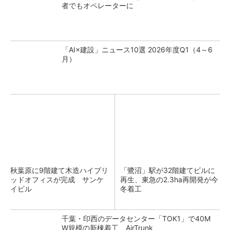
者でもオペレーターに
「AI×建設」ニュース10選 2026年度Q1（4～6
月）
秋葉原に9階建て木造ハイブリ
「鷺沼」駅が32階建てビルに
ッドオフィスが完成 サンケ
再生、東急の2.3ha再開発が今
イビル
冬着工
千葉・印西のデータセンター「TOK1」で40M
W規模の新棟着工、AirTrunk