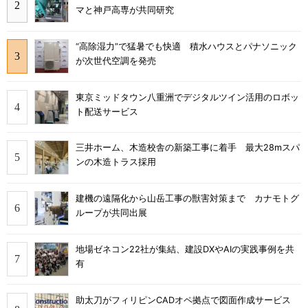
マと神戸高専が共同研究
“高除湿力”で猛暑でも快適 積水ハウスとパナソニック
が次世代空調を発売
東京ミッドタウン八重洲でデジタルツイン活用のロボッ
ト配送サービス
三井ホーム、木造校舎の新築工事に着手 最大28mスパ
ンの木造トラス採用
建機の遠隔化から山岳工事の獣害対策まで カナモトグ
ループが共同出展
地場ゼネコン22社が集結、建設DXやAIの実践事例を共
有
助太刀がフィリピンCADオペ拠点で図面作成サービス