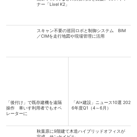
ナー「Lixel K2」
スキャン不要の巡回ロボと制御システム BIM
／CIMを走行地図や現場管理に活用
「後付け」で既存建機を遠隔
「AI×建設」ニュース10選 202
操作 車いす利用者でもオペ
6年度Q1（4～6月）
レーターに
秋葉原に9階建て木造ハイブリッドオフィスが
完成 サンケイビル