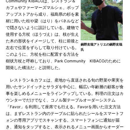
Community KIBACOは、レストラン＆
カフェやファーマーズマルシェ、ポップ
アップストアから成り、福島県の杉を素
材に用いた柱や梁（はり）をパネルなど
で隠さないように設計している。建物で
使用する方杖（ほうづえ）は、枝が生え
た木の形状をイメージして、柱に前後と
鍋野友哉アトリエの鍋野友哉
左右で位置をずらして取り付けている。
氏
このように、方杖を柱に配置する方法を
樹状方杖と呼称しており、Park Community KIBACOのために
開発した構法だ」と説明した。
レストラン＆カフェは、産地から直送される旬の野菜や果実を
用いたサンドイッチとサラダを中心に、幅広い年齢層の顧客が食
事を楽しめるメニューをラインアップしている。料理の注文はカ
ウンターでだけでなく、コノル製テーブルオーダーシステム
「Favor」を利用して座席でも行える。Favorを用いた注文方法
は、まずレストラン内のテーブルに貼られたシールをスマートフ
ォンの専用アプリでスキャンする。スマートフォンに通知が届
き、通知をタップすると、表示されるメニュー画面からオーダー