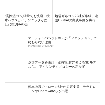
“高除湿力”で猛暑でも快適 積
地場ゼネコン22社が集結、建
水ハウスとパナソニックが次
設DXやAIの実践事例を共有
世代空調を発売
マーシャルのヘッドホンが「ファッション」で
終わらない理由
PR(Marshall Group AB)
点群データを設計・維持管理で“使える3Dモデ
ル”に アイサンテクノロジーの新提案
熊本地震でドローン6社が災害支援、テラドロ
ーンやLiberawareらが出動