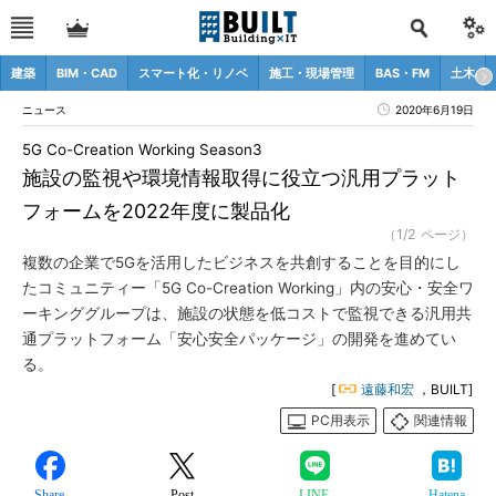
建築
BIM・CAD
スマート化・リノベ
施工・現場管理
BAS・FM
土木
ニュース
2020年6月19日
5G Co-Creation Working Season3
施設の監視や環境情報取得に役立つ汎用プラット
フォームを2022年度に製品化
（1/2 ページ）
複数の企業で5Gを活用したビジネスを共創することを目的にし
たコミュニティー「5G Co-Creation Working」内の安心・安全ワ
ーキンググループは、施設の状態を低コストで監視できる汎用共
通プラットフォーム「安心安全パッケージ」の開発を進めてい
る。
[
遠藤和宏
，BUILT]
PC用表示
関連情報
Share
Post
LINE
Hatena