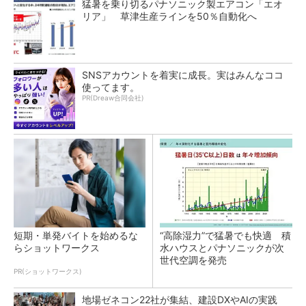
猛暑を乗り切るパナソニック製エアコン「エオ
リア」 草津生産ラインを50％自動化へ
SNSアカウントを着実に成長。実はみんなココ
使ってます。
PR(Dreaw合同会社)
短期・単発バイトを始めるな
“高除湿力”で猛暑でも快適 積
らショットワークス
水ハウスとパナソニックが次
世代空調を発売
PR(ショットワークス)
地場ゼネコン22社が集結、建設DXやAIの実践