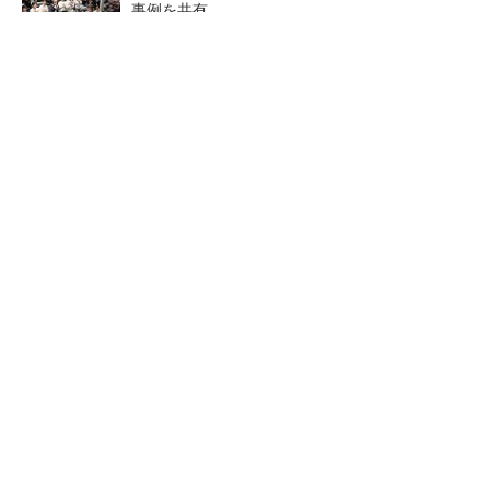
事例を共有
点群データを設計・維持管理で“使える3Dモデ
ル”に アイサンテクノロジーの新提案
熊本地震でドローン6社が災害支援、テラドロ
ーンやLiberawareらが出動
鹿島が演算工房を子会社化
大規模データセンターをモジ