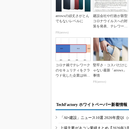
arrowsの頑丈さがとん
建設会社や行政が新型
でもないレベルに
コロナウイルスへの対
策を発表、テレワーク
や消毒液設置などを
PR(arrows)
推...
コロナ禍でテレワーク
堅牢さ・コスパだけじ
のセキュリティをクラ
ゃない最新「arrows」
ウド化した企業は66.
事情
3％、SB C＆S...
PR(arrows)
TechFactory ホワイトペーパー新着情報
「AI×建設」ニュース10選 2026年度Q1（
上場主要ゼネコン業績まとめ【2026年3