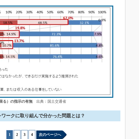
限る）の指示の有無
出典：国土交通省
レワークに取り組んで分かった問題とは？
1
|
2
|
3
|
4
次のページへ