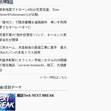
熊本地震でドローン6社が災害支援、Terra
DroneやLiberawareらが出動
「後付け」で既存建機を遠隔操作 車いす利用
者でもオペレーターに
充電不要の“熱中症警告”バンド、キーエンス系
新会社が開発
三井ホーム、木造校舎の新築工事に着手 最大
28mスパンの木造トラス採用
大阪本町駅にオフィス／学校／ホテルの26階建
て複合施設「yui-note honmachi」竣工、大成建
設
≫
11～30位はこちら
会/注目テーマ
建設Tech NEXT BREAK