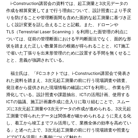
i-Construction講習会の資料では、起工測量と3次元データの
作成を精算変更してまで行う理由について、設計照査により手戻
りを防げることや管理断面間も含めた面的な起工測量に基づき正
しく設計変更を話し合えることと記載。また、ドローンや
TLS（Terrestrial Laser Scanning ）を利用した面管理の利点に
ついては、従前の管理断面における平均断面法でなく、面的な形
状を踏まえた正しい数量算出の根拠が得られることと、ICT施工
で省いた丁張りを出来形管理のために設置する手間を無くせるこ
とと、意義が強調されている。
福士氏は、「FCコネクトでは、i-Construction講習会で発表さ
れた資料を踏まえ、3次元起工測量の前に行う現場調査や踏査、
発注者から提供された現場情報の確認にICTを利用し、作業を円
滑化している。設計照査や課題抽出、ICTの活用計画、使用する
ICTの協議、施工計画書作成に念入りに取り組むことで、スムー
ズに3次元起工測量や3次元データの作成が進められる。3次元起
工測量で得られたデータは関係者が確かめられるように見える化
し、着工から竣工までフル活用して、業務全体の効率を高めてい
る」と述べた上で、3次元起工測量の前に行う現場踏査や照査な
どでICTを活用した事例について触れた。