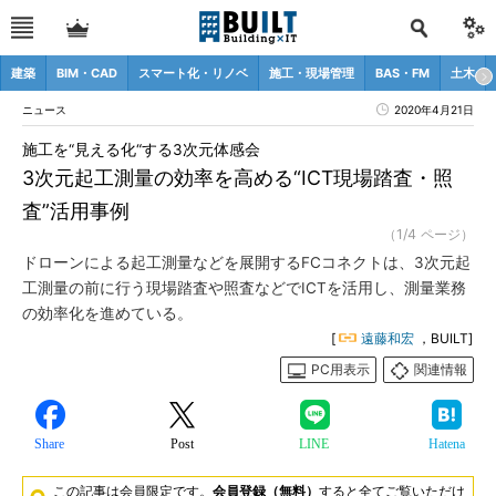
建築
BIM・CAD
スマート化・リノベ
施工・現場管理
BAS・FM
土木
ニュース
2020年4月21日
施工を“見える化“する3次元体感会
3次元起工測量の効率を高める“ICT現場踏査・照
査”活用事例
（1/4 ページ）
ドローンによる起工測量などを展開するFCコネクトは、3次元起
工測量の前に行う現場踏査や照査などでICTを活用し、測量業務
の効率化を進めている。
[
遠藤和宏
，BUILT]
PC用表示
関連情報
Share
Post
LINE
Hatena
この記事は会員限定です。
会員登録（無料）
すると全てご覧いただけ