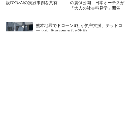
設DXやAIの実践事例を共有
の裏側公開 日本オーチスが
「大人の社会科見学」開催
熊本地震でドローン6社が災害支援、テラドロ
ーンやLiberawareらが出動
点群データを設計・維持管理で“使える3Dモデ
ル”に アイサンテクノロジーの新提案
鹿島が演算工房を子会社化 山岳トンネル工事
の建設ICTを内製化