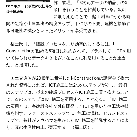
施工管理」「3次元データの納品」の5
FCコネクト 代表取締役社長の
項目を行うことを推奨している。5項目
福士幹雄氏
に取り組むことで、起工測量にかかる時
間の短縮や土量算出の精度アップ、丁張りの不要、建機と接触す
る可能性の減少といったメリットが享受できる。
福士氏は、「建設プロセスをより効率的にするには、i-
Constructionが勧める5項目に制約されず、プラスして、ICTを用
いて得られたデータをさまざまなことに利活用することが重要
だ」と指摘した。
国土交通省が2018年に開催したi-Constructionの講習会で提示
された資料によれば、ICT施工には2つのステップがあり、最初
のステップは、従来の建設プロセスをICT施工に置き換えること
で、次のステップはICT施工を応用することとある。「ICT施工
の応用とは、各建設会社が独自開発したICTを用いたや工法や技
術を指す。ファーストステップでICT施工に慣れ、セカンドステ
ップで、各社がノウハウを生かしたICT施工を開発することによ
り、真の生産性向上が実現する」（福士氏）。