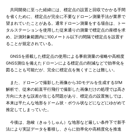
共同開発に至った経緯には、標定点の設置と回収でかかる手間
を省くために、標定点が完全に不要なドローン測量手法が業界で
望まれていたことがある。通常ドローン測量をする場合は、トー
タルステーションを使用した従来通りの測量で標定点の座標を求
め、計測対象範囲内に100メートル以下の間隔で標定点を設置す
ることが規定されている。
GNSSを搭載した標定点の使用による事前測量の省略や高精度
GNSS測位を備えたドローンによる標定点の削減などで効率化を
図ることも可能だが、完全に標定点を無くすことは難しい。
また、ドローンで撮影した画像から3Dモデルを生成するSfM
解析で、従来の鉛直平行飛行で撮影した画像だけの処理では高さ
方向に大きな誤差が生じる問題があり、標定点の設置無しでは、
本来は平たんな地形をドーム状・ボウル状などになどにゆがめて
推定してしまっていた。
今後は、急峻（きゅうしゅん）な地形など厳しい条件下で新手
法により実証データを蓄積し、さらに効率化や高精度化を推進