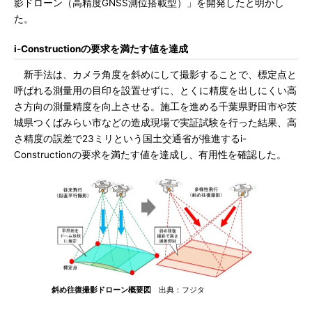
影ドローン（高精度GNSS測位搭載型）」を開発したと明かし
た。
i-Constructionの要求を満たす値を達成
新手法は、カメラ角度を斜めにして撮影することで、標定点と
呼ばれる測量用の目印を設置せずに、とくに精度を出しにくい高
さ方向の測量精度を向上させる。施工を進める千葉県野田市や茨
城県つくばみらい市などの造成現場で実証試験を行った結果、高
さ精度の誤差で23ミリという国土交通省が推進するi-
Constructionの要求を満たす値を達成し、有用性を確認した。
斜め往復撮影ドローン概要図
出典：フジタ