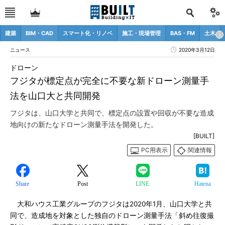
建築
BIM・CAD
スマート化・リノベ
施工・現場管理
BAS・FM
土木
ニュース
2020年3月12日
ドローン
フジタが標定点が完全に不要な新ドローン測量手
法を山口大と共同開発
フジタは、山口大学と共同で、標定点の設置や回収が不要な造成
地向けの新たなドローン測量手法を開発した。
[BUILT]
PC用表示
関連情報
Share
Post
LINE
Hatena
大和ハウス工業グループのフジタは2020年1月、山口大学と共
同で、造成地を対象とした独自のドローン測量手法「斜め往復撮