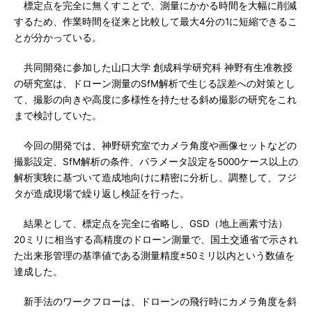
標定点を完全に無くすことで、測量にかかる時間を大幅に削減
するため、作業時間を従来と比較して最大4分の1に短縮できるこ
とが分かっている。
共同開発に参加した山口大学 創成科学研究科 神野有生准教授
の研究室は、ドローン測量のSfM解析で生じる誤差への対策とし
て、撮影の向きや高度に多様性を持たせる斜め撮影の研究をこれ
まで検討していた。
今回の開発では、神野研究室でカメラ角度や画像セットなどの
撮影設定、SfM解析の条件、パラメータ設定を5000ケース以上の
解析実験に基づいて造成地向けに精密に分析し、調整して、フジ
タが造成現場で繰り返し検証を行った。
結果として、標定点を完全に省略し、GSD（地上画素寸法）
20ミリに相当する高精度のドローン測量で、国土交通省で示され
た出来形管理の基準値である測量精度±50ミリ以内という数値を
達成した。
新手法のワークフローは、ドローンの飛行時にカメラ角度を斜