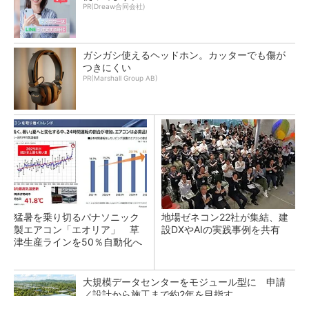
PR(Dreaw合同会社)
ガシガシ使えるヘッドホン。カッターでも傷が
つきにくい
PR(Marshall Group AB)
猛暑を乗り切るパナソニック
地場ゼネコン22社が集結、建
製エアコン「エオリア」 草
設DXやAIの実践事例を共有
津生産ラインを50％自動化へ
大規模データセンターをモジュール型に 申請
／設計から施工まで約2年を目指す