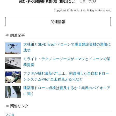
鉛直・斜め往復撮影 精度比較（標定点なし）
出典：フジタ
Copyright © ITmedia, Inc. All Rights Reserved.
関連情報
関連記事
大林組とSkyDriveがドローンで重量建設資材の運搬に
成功
ミライト・テクノロージーズがコマツとドローンで業
務提携
フジタが挑む最新ICT土工、初適用した全自動ドロー
ンシステムやIoT全工程見える化など
建築用ドローン点検は普及するか？業界のパイオニア
に聞く
関連リンク
フジタ