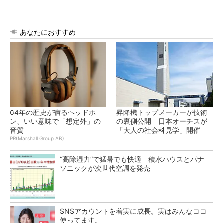
あなたにおすすめ
64年の歴史が宿るヘッドホ
昇降機トップメーカーが技術
ン、いい意味で「想定外」の
の裏側公開 日本オーチスが
音質
「大人の社会科見学」開催
PR(Marshall Group AB)
“高除湿力”で猛暑でも快適 積水ハウスとパナ
ソニックが次世代空調を発売
SNSアカウントを着実に成長。実はみんなココ
使ってます。