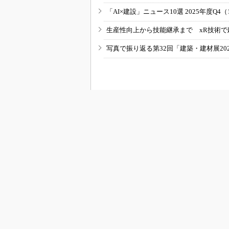
「AI×建設」ニュース10選 2025年度Q4（
生産性向上から技能継承まで xR技術で
写真で振り返る第32回「建築・建材展20
RSSフィード
B
BUILT