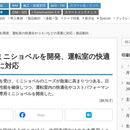
 築
施工・現場管理
BAS・FM
スマート化・リノベ
BIM
 木
CIM・GIS
スマートメンテナンス
i-Construction 2.0
動向
導入事例
製品動向
連載一覧
テーマ特集
展示会
ブックレ
Special
建設Tech NEXT BREAK
メンテナンス・レジリエンス
TOKYO2026
を開発、運転室の快適化やコスパなどの需要に対応：製品動向
ドローンがもたらす建設業界の“ゲー
第8回 国際 建設・測量展
ムチェンジ” Ver.2.0
（CSPI2026）
脱3Kから新3Kへ導く建設×IT
第10回 JAPAN BUILD TOKYO－建
ミニショベルを開発、運転室の快適
印刷
築・土木・不動産の先端技術展－
“Society5.0”時代のスマートビル
に対応
Japan Drone 2023
VR／ARが描くモノづくりのミライ
「
月
メンテナンス・レジリエンスOSAKA
2020
を受け、ミニショベルのニーズが急速に高まりつつある。日
A
日本 ものづくりワールド 2020
性能を確保しつつ、運転室内の快適化やコストパフォーマン
2
専用ミニショベルを開発した。
メンテナンス・レジリエンスTOKYO
主
2019
[
BUILT
]
IGAS2018
「
Share
月
生