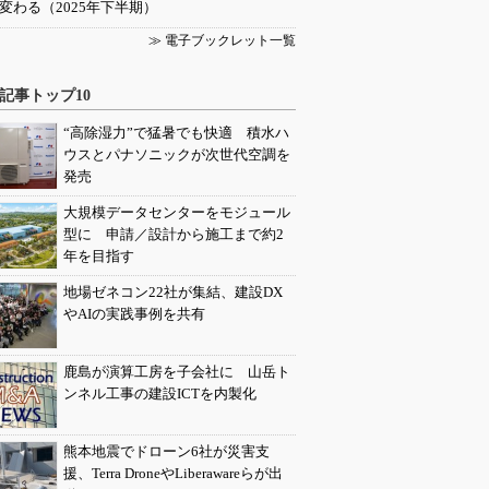
変わる（2025年下半期）
≫ 電子ブックレット一覧
記事トップ10
“高除湿力”で猛暑でも快適 積水ハ
ウスとパナソニックが次世代空調を
発売
大規模データセンターをモジュール
型に 申請／設計から施工まで約2
年を目指す
地場ゼネコン22社が集結、建設DX
やAIの実践事例を共有
鹿島が演算工房を子会社に 山岳ト
ンネル工事の建設ICTを内製化
熊本地震でドローン6社が災害支
援、Terra DroneやLiberawareらが出