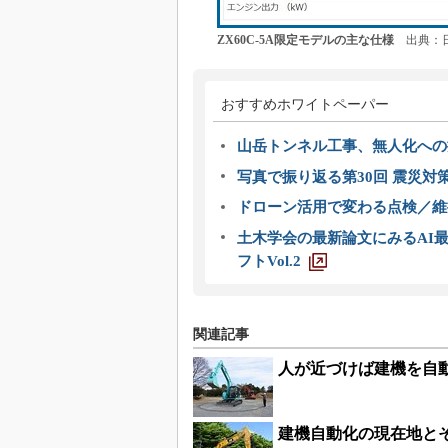
ZX60C-5A限定モデルの主な仕様
出典：
おすすめホワイトペーパー
山岳トンネル工事、無人化への挑
写真で振り返る第30回 震災対
ドローン活用で変わる点検／維持
土木学会の最新論文にみるAI最
フトVol.2
関連記事
人が近づけば建機を自
建機自動化の現在地と