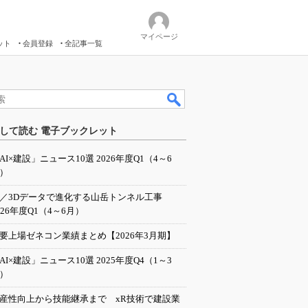
マイページ
ット
会員登録
全記事一覧
して読む 電子ブックレット
AI×建設」ニュース10選 2026年度Q1（4～6
）
I／3Dデータで進化する山岳トンネル工事
026年度Q1（4～6月）
要上場ゼネコン業績まとめ【2026年3月期】
AI×建設」ニュース10選 2025年度Q4（1～3
）
産性向上から技能継承まで xR技術で建設業