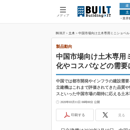
建
土
メディア
業界
BUILT
>
土木
>
中国市場向け土木専用ミニショベル
製品動向
中国市場向け土木専用
化やコスパなどの需要
中国では都市開発やインフラの建設需要
立建機はこれまで評価されてきた品質や
スといった中国市場の期待に応える土木
2020年03月11日 06時00分 公開
印刷する
見る