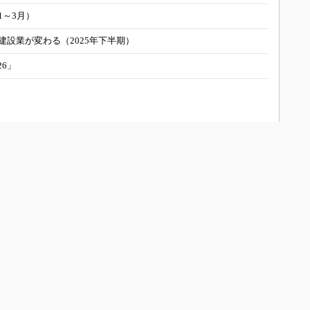
1～3月）
建設業が変わる（2025年下半期）
26」
UILTについて
会員メニュー
お問い合わせ/運営者情報
新規読者登録（メルマガ購読）
メディアガイド
登録内容変更
広告について