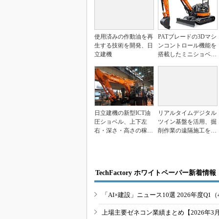
使用済みの作動油を再
PATブレードの3Dマシ
生する技術を開発、日
ンコントロール機能を
立建機
搭載したミニショベ
ル、全旋回動作が可...
日立建機の新型ICT油
リアルタイムデジタル
圧ショベル、上下左
ツイン基盤を活用、掘
右・深さ・高さの稼働
削作業の遠隔施工を実
エリアを管理可能
証 日立建機と福留
開...
TechFactory ホワイトペーパー新着情報
「AI×建設」ニュース10選 2026年度Q1（
上場主要ゼネコン業績まとめ【2026年3