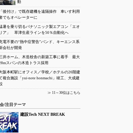
動
「後付け」で既存建機を遠隔操作 車いす利用
者でもオペレーターに
猛暑を乗り切るパナソニック製エアコン「エオ
リア」 草津生産ラインを50％自動化へ
充電不要の“熱中症警告”バンド、キーエンス系
新会社が開発
三井ホーム、木造校舎の新築工事に着手 最大
28mスパンの木造トラス採用
大阪本町駅にオフィス／学校／ホテルの26階建
て複合施設「yui-note honmachi」竣工、大成建
設
≫
11～30位はこちら
会/注目テーマ
建設Tech NEXT BREAK