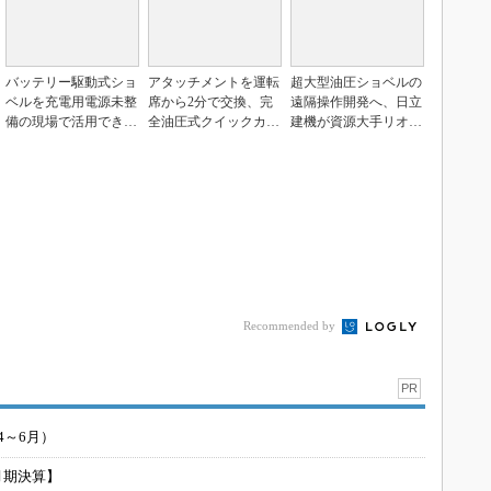
バッテリー駆動式ショ
アタッチメントを運転
超大型油圧ショベルの
ベルを充電用電源未整
席から2分で交換、完
遠隔操作開発へ、日立
備の現場で活用できる
全油圧式クイックカプ
建機が資源大手リオ・
か 移動式給電車で
ラ仕様の中型油圧シ
ティントと協業
実...
ョ...
Recommended by
PR
4～6月）
月期決算】