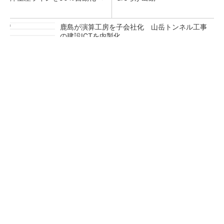
鹿島が演算工房を子会社化 山岳トンネル工事
の建設ICTを内製化
充電不要の“熱中症警告”バンド、キーエンス系
新会社が開発
昇降機トップメーカーが技術の裏側公開 日本
オーチスが「大人の社会科見学」開催