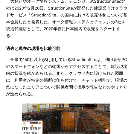
大林組やオーク情報システム、チェンジ、米StructionSiteの4
社は2020年2月20日、StructionSiteが開発した建設業向けクラウ
ドサービス「StructionSite」の国内における販売体制について基
本合意したと発表した。オーク情報システムとチェンジの2社を
統括代理店として、2020年春に日本国内で販売をスタートす
る。
過去と現在の現場を比較可能
全米で150社以上が利用しているStructionSiteは、利用者がPC
やスマートフォンなどの端末からアクセスすることで、建設現場
内の状況を確かめられる。また、クラウド内に設けられた図面
は、利用者が特定の箇所に印を付けて、チャット機能で、現場の
気になったエリアについて関係者間で指示や報告などのやりとり
が進められる。