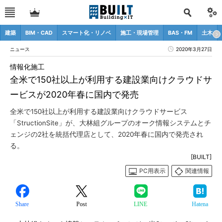
建築
BIM・CAD
スマート化・リノベ
施工・現場管理
BAS・FM
土木
ニュース
2020年3月27日
情報化施工
全米で150社以上が利用する建設業向けクラウドサ
ービスが2020年春に国内で発売
全米で150社以上が利用する建設業向けクラウドサービス
「StructionSite」が、大林組グループのオーク情報システムとチ
ェンジの2社を統括代理店として、2020年春に国内で発売され
る。
[BUILT]
PC用表示
関連情報
Share
Post
LINE
Hatena