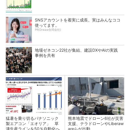
SNSアカウントを着実に成長。実はみんなココ
使ってます。
PR(Dreaw合同会社)
地場ゼネコン22社が集結、建設DXやAIの実践
事例を共有
猛暑を乗り切るパナソニック
熊本地震でドローン6社が災害
製エアコン「エオリア」 草
支援、テラドローンやLiberaw
津生産ラインを50％自動化へ
areらが出動