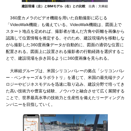
建設現場（左）とBIMモデル（右）との比較
出典：大林組
360度カメラのビデオ機能を用いた自動撮影に応じる
「VideoWalk機能」も備えている。VideoWalk機能は、図面上で
スタート地点を定めれば、撮影者が進んだ方角や距離を画像から
認識して位置情報を推定する。そのため、建設現場内を移動しな
がら撮影した360度画像データが自動的に、図面の適切な位置に
配置される。図面上に設置される撮影者の行動経路を選択するこ
とで、建設現場を歩き回るように360度画像を見られる。
大林組グループは、米国シリコンバレーの拠点「シリコンバレ
ー・ベンチャーズ＆ラボラトリ」を通じて、米国の最先端テクノ
ロジーやビジネスモデルを迅速に取り込み、建設分野で培ってき
た高い技術力や豊富な経験、ノウハウと融合させて広く展開する
ことで、世界最高水準の技術力と生産性を備えたリーディングカ
ンパニーを目指していく。