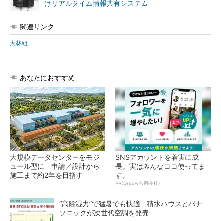
けリアルタイム情報共有システム
関連リンク
大林組
あなたにおすすめ
大規模データセンターをモジ
SNSアカウントを着実に成
ュール型に 申請／設計から
長。実はみんなココ使ってま
施工まで約2年を目指す
す。
PR(Dreaw合同会社)
“高除湿力”で猛暑でも快適 積水ハウスとパナ
ソニックが次世代空調を発売