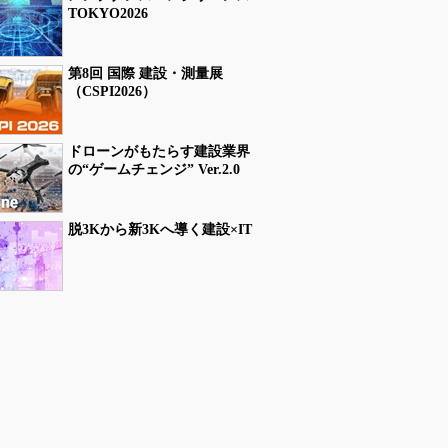
TOKYO2026
第8回 国際 建設・測量展
（CSPI2026）
ドローンがもたらす建設業界
の“ゲームチェンジ” Ver.2.0
脱3Kから新3Kへ導く建設×IT