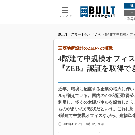
建
土
メディア
業界
BUILT
>
スマート化・リノベ
>
4階建て中規模オフ
三菱地所設計のZEBへの挑戦
4階建て中規模オフィ
『ZEB』認証を取得で
近年、環境に配慮する企業の増大に伴い、ZEB（
ルが増えている。国内のZEB認証取得
利用し、多くの太陽パネルを設置したり
ものが多いのが現状だという。これに対
4階建て中規模オフィスながら、建物単
2019年11月27日 08時00分 公開