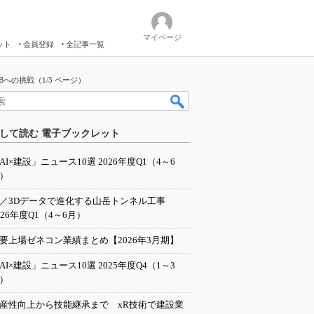
マイページ
ット
会員登録
全記事一覧
の挑戦（1/3 ページ）
して読む 電子ブックレット
AI×建設」ニュース10選 2026年度Q1（4～6
）
I／3Dデータで進化する山岳トンネル工事
026年度Q1（4～6月）
要上場ゼネコン業績まとめ【2026年3月期】
AI×建設」ニュース10選 2025年度Q4（1～3
）
産性向上から技能継承まで xR技術で建設業