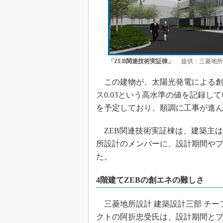
「ZEB関連技術実証棟」
提供：三菱地所
この建物が、太陽光発電による創エ
ス0.03という高水準の値を記録し
を予定しており、順調に工事が進
ZEB関連技術実証棟は、建築主
所設計のメンバーに、設計期間や
た。
4階建てZEBの創エネの難しさ
三菱地所設計 建築設計三部 チー
クトの阿折忠受氏は、設計期間と