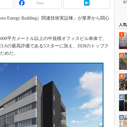
が
Share
o Energy Building）関連技術実証棟」が業界から関心
人気
000平方メートル以上の中規模オフィスビル単体で、
LSの最高評価である5スターに加え、ZEBのトップク
るためだ。