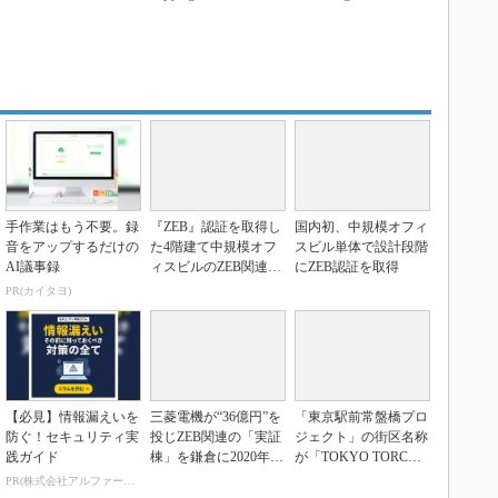
手作業はもう不要。録
『ZEB』認証を取得し
国内初、中規模オフィ
音をアップするだけの
た4階建て中規模オフ
スビル単体で設計段階
AI議事録
ィスビルのZEB関連技
にZEB認証を取得
術実証棟が竣工、...
PR(カイタヨ)
【必見】情報漏えいを
三菱電機が“36億円”を
「東京駅前常盤橋プロ
防ぐ！セキュリティ実
投じZEB関連の「実証
ジェクト」の街区名称
践ガイド
棟」を鎌倉に2020年6
が「TOKYO TORC
月開設
H」に決定
PR(株式会社アルファーテクノ)