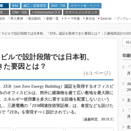
 築
施工・現場管理
BAS・FM
スマート化・リノベ
BIM
 木
CIM・GIS
スマートメンテナンス
i-Construction 2.0
動向
導入事例
製品動向
連載一覧
テーマ特集
展示会
ブックレ
Special
建設Tech NEXT BREAK
メンテナンス・レジリエンス
TOKYO2026
ィスビルで設計段階では日本初、『ZEB』認証を取得できた要因とは？：三菱地所設計のZEBへ
ドローンがもたらす建設業界の“ゲー
第8回 国際 建設・測量展
ムチェンジ” Ver.2.0
（CSPI2026）
脱3Kから新3Kへ導く建設×IT
第10回 JAPAN BUILD TOKYO－建
スビルで設計段階では日本初、
印刷
築・土木・不動産の先端技術展－
“Society5.0”時代のスマートビル
きた要因とは？
Japan Drone 2023
VR／ARが描くモノづくりのミライ
「
（1/3 ページ）
月
メンテナンス・レジリエンスOSAKA
2020
A
net Zero Energy Building）認証を取得するオフィスビ
日本 ものづくりワールド 2020
2
済みのオフィスビルは、郊外に建築物を建て広い敷地を最大限に
メンテナンス・レジリエンスTOKYO
、エネルギー使用量を多大に要する設備を配置しないという
主
2019
し、三菱電機の「ZEB関連技術実証棟」は、食堂なども設けた
IGAS2018
「
体で『ZEB』を実現すべく設計されている。
月
[
遠藤和宏
，
BUILT
]
生