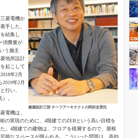
に三菱電機か
に着手した。
術を結集し
ー消費量が
という施主
三菱地所設計
面を起こして
018年2月
2019年2月
計と行い、
氏）。
建築設計三部 チーフアーキテクトの阿折忠受氏
菱電機は、
術の実現のために、4階建てのZEBという高い目標を
た。4階建ての建物は、フロアを積層するので、屋根
置可能なスペースが限られる。こういった問題は、高効