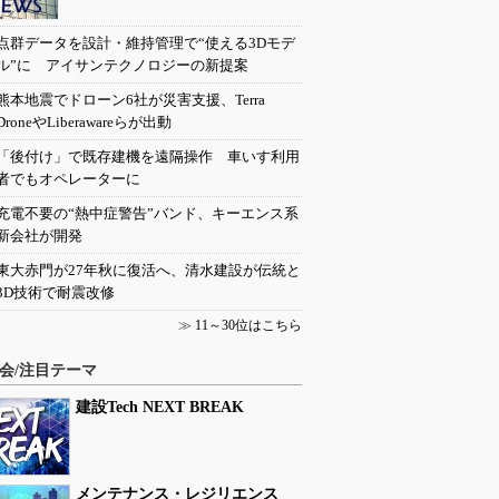
点群データを設計・維持管理で“使える3Dモデ
ル”に アイサンテクノロジーの新提案
熊本地震でドローン6社が災害支援、Terra
DroneやLiberawareらが出動
「後付け」で既存建機を遠隔操作 車いす利用
者でもオペレーターに
充電不要の“熱中症警告”バンド、キーエンス系
新会社が開発
東大赤門が27年秋に復活へ、清水建設が伝統と
3D技術で耐震改修
≫
11～30位はこちら
会/注目テーマ
建設Tech NEXT BREAK
メンテナンス・レジリエンス