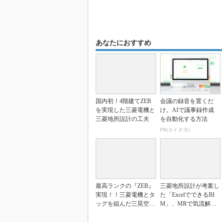
あなたにおすすめ
国内初！4階建てZEB
会議の録音を置くだ
を実現した三菱電機と
け。AIで議事録作成
三菱地所設計の工夫
を自動化する方法
PR(カイタヨ)
最高ランクの『ZEB』
三菱地所設計が考案し
実現！！三菱電機とタ
た「ExcelでできるBI
ッグを組んだ三晃空調
M」、MRで気流解析
の妙計とは？
の可視化も