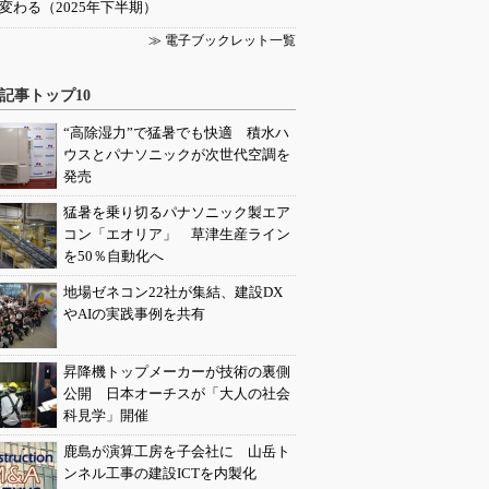
変わる（2025年下半期）
≫ 電子ブックレット一覧
記事トップ10
“高除湿力”で猛暑でも快適 積水ハ
ウスとパナソニックが次世代空調を
発売
猛暑を乗り切るパナソニック製エア
コン「エオリア」 草津生産ライン
を50％自動化へ
地場ゼネコン22社が集結、建設DX
やAIの実践事例を共有
昇降機トップメーカーが技術の裏側
公開 日本オーチスが「大人の社会
科見学」開催
鹿島が演算工房を子会社に 山岳ト
ンネル工事の建設ICTを内製化