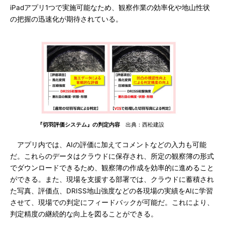
iPadアプリ1つで実施可能なため、観察作業の効率化や地山性状
の把握の迅速化が期待されている。
『切羽評価システム』の判定内容
出典：西松建設
アプリ内では、AIの評価に加えてコメントなどの入力も可能
だ。これらのデータはクラウドに保存され、所定の観察簿の形式
でダウンロードできるため、観察簿の作成を効率的に進めること
ができる。また、現場を支援する部署では、クラウドに蓄積され
た写真、評価点、DRISS地山強度などの各現場の実績をAIに学習
させて、現場での判定にフィードバックが可能だ。これにより、
判定精度の継続的な向上を図ることができる。