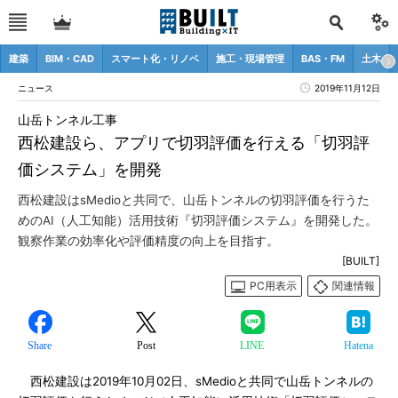
建築
BIM・CAD
スマート化・リノベ
施工・現場管理
BAS・FM
土木
ニュース
2019年11月12日
山岳トンネル工事
西松建設ら、アプリで切羽評価を行える「切羽評
価システム」を開発
西松建設はsMedioと共同で、山岳トンネルの切羽評価を行うた
めのAI（人工知能）活用技術『切羽評価システム』を開発した。
観察作業の効率化や評価精度の向上を目指す。
[BUILT]
PC用表示
関連情報
Share
Post
LINE
Hatena
西松建設は2019年10月02日、sMedioと共同で山岳トンネルの