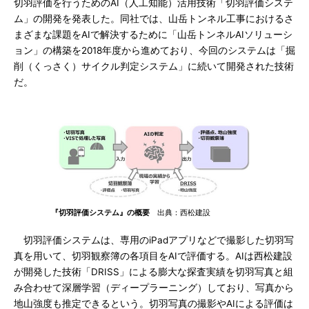
切羽評価を行うためのAI（人工知能）活用技術「切羽評価システ
ム」の開発を発表した。同社では、山岳トンネル工事におけるさ
まざまな課題をAIで解決するために「山岳トンネルAIソリューシ
ョン」の構築を2018年度から進めており、今回のシステムは「掘
削（くっさく）サイクル判定システム」に続いて開発された技術
だ。
『切羽評価システム』の概要
出典：西松建設
切羽評価システムは、専用のiPadアプリなどで撮影した切羽写
真を用いて、切羽観察簿の各項目をAIで評価する。AIは西松建設
が開発した技術「DRISS」による膨大な探査実績を切羽写真と組
み合わせて深層学習（ディープラーニング）しており、写真から
地山強度も推定できるという。切羽写真の撮影やAIによる評価は