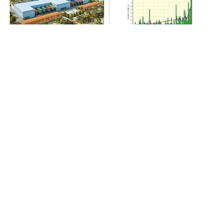
大規模データセンターをモジ
“高除湿力”で猛暑でも快適 積
ュール型に 申請／設計から
水ハウスとパナソニックが次
施工まで約2年を目指す
世代空調を発売
SNSアカウントを着実に成長。実はみんなココ
使ってます。
PR(Dreaw合同会社)
SNSアカウントを着実に成長。実はみんなココ
使ってます。
PR(Dreaw合同会社)
arrowsの頑丈さがとんでもないレベルに
PR(arrows)