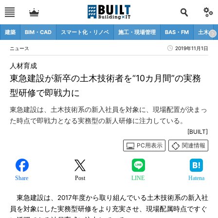
建築
BIM・CAD
スマート化・リノベ
施工・現場管理
BAS・FM
土木
ニュース
2019年11月1日
人材育成
東急建設が新卒の土木技術者を“10カ月間”の実務
型研修で即戦力に
東急建設は、土木技術系の新入社員を対象に、現場配置が決まっ
た時点で即戦力となる実務型の新人研修に注力している。
[BUILT]
PC用表示
関連情報
Share
Post
LINE
Hatena
東急建設は、2017年度から取り組んでいる土木技術系の新入社
員を対象にした実務型研修をより充実させ、現場配属時点ですぐ