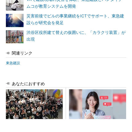
ムコが教育システムを開発
災害前後でビルの事業継続をICTでサポート、東急建
設らが研究会を発足
渋谷区役所建て替えの仮囲いに、「カラクリ装置」が
出現
関連リンク
東急建設
あなたにおすすめ
地場ゼネコン22社が集結、建
SNSアカウントを着実に成