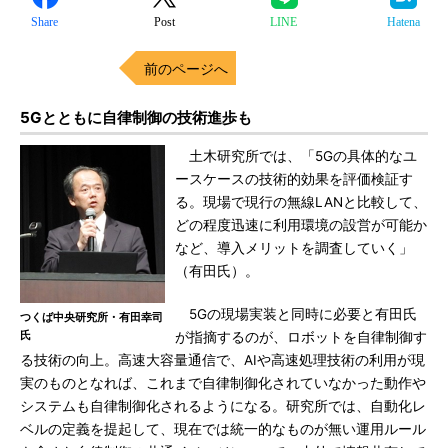
Share
Post
LINE
Hatena
前のページへ
5Gとともに自律制御の技術進歩も
土木研究所では、「5Gの具体的なユ
ースケースの技術的効果を評価検証す
る。現場で現行の無線LANと比較して、
どの程度迅速に利用環境の設営が可能か
など、導入メリットを調査していく」
（有田氏）。
5Gの現場実装と同時に必要と有田氏
つくば中央研究所・有田幸司
氏
が指摘するのが、ロボットを自律制御す
る技術の向上。高速大容量通信で、AIや高速処理技術の利用が現
実のものとなれば、これまで自律制御化されていなかった動作や
システムも自律制御化されるようになる。研究所では、自動化レ
ベルの定義を提起して、現在では統一的なものが無い運用ルール