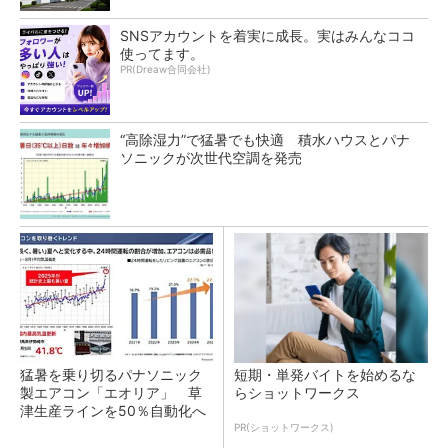
SNSアカウントを着実に成長。実はみんなココ
使ってます。
PR(Dreaw合同会社)
“高除湿力”で猛暑でも快適 積水ハウスとパナ
ソニックが次世代空調を発売
猛暑を乗り切るパナソニック
短期・単発バイトを始めるな
製エアコン「エオリア」 草
らショットワークス
津生産ラインを50％自動化へ
PR(ショットワークス)