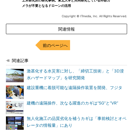
土木研究所の研究事例。東北大学と共同研究している外部カ
メラが不要となるドローンの活用
Copyright © ITmedia, Inc. All Rights Reserved.
関連情報
前のページへ
関連記事
激甚化する水災害に対し、「締切工技術」と「3D浸
水ハザードマップ」を研究開発
建設重機に着脱可能な遠隔操作装置を開発、フジタ
建機の遠隔操作、次なる躍進のカギは“5G”と“VR”
無人化施工の品質劣化を補うカギは「事前検討とオペ
レータの情報量」にあり