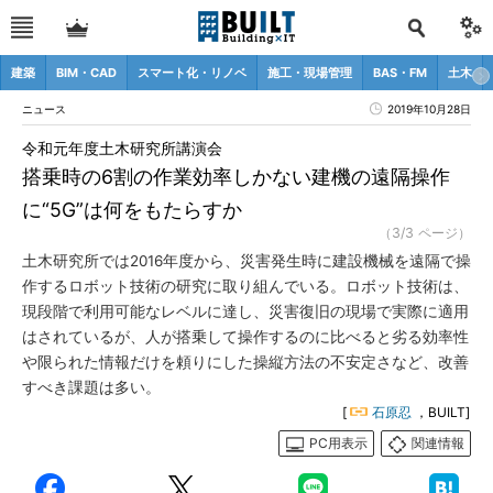
建築
BIM・CAD
スマート化・リノベ
施工・現場管理
BAS・FM
土木
ニュース
2019年10月28日
令和元年度土木研究所講演会
搭乗時の6割の作業効率しかない建機の遠隔操作
に“5G”は何をもたらすか
（3/3 ページ）
土木研究所では2016年度から、災害発生時に建設機械を遠隔で操
作するロボット技術の研究に取り組んでいる。ロボット技術は、
現段階で利用可能なレベルに達し、災害復旧の現場で実際に適用
はされているが、人が搭乗して操作するのに比べると劣る効率性
や限られた情報だけを頼りにした操縦方法の不安定さなど、改善
すべき課題は多い。
[
石原忍
，BUILT]
PC用表示
関連情報