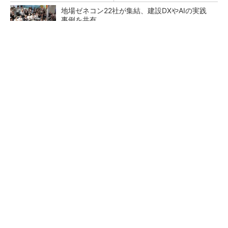
地場ゼネコン22社が集結、建設DXやAIの実践
事例を共有
大規模データセンターをモジュール型に 申請
／設計から施工まで約2年を目指す
点群データを設計・維持管理で“使える3Dモデ
ル”に アイサンテクノロジーの新提案