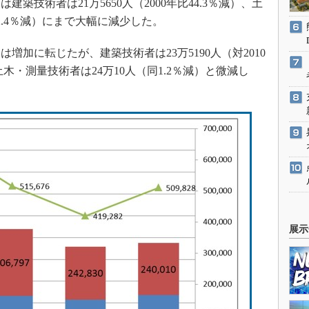
建築技術者は21万5650人（2000年比44.3％減）、土
52.4％減）にまで大幅に減少した。
増加に転じたが、建築技術者は23万5190人（対2010
木・測量技術者は24万10人（同1.2％減）と微減し
展示