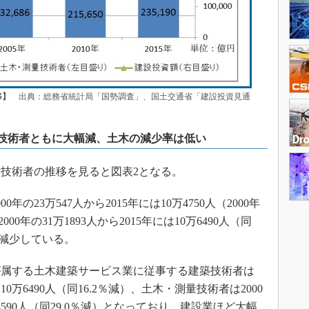
移】
出典：総務省統計局「国勢調査」、国土交通省「建設投資見通
技術者ともに大幅減、土木の減少率は低い
技術者の推移を見ると図表2となる。
23万547人から2015年には10万4750人（2000年
00年の31万1893人から2015年には10万6490人（同
に減少している。
属する土木建築サービス業に従事する建築技術者は
には10万6490人（同16.2％減）、土木・測量技術者は2000
8万3590人（同29.0％減）となっており、建設業ほど大幅