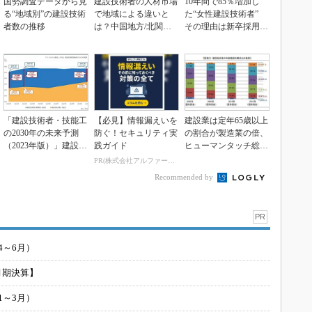
国勢調査データから見
建設技術者の人材市場
10年間で85％増加し
る“地域別”の建設技術
で地域による違いと
た“女性建設技術者”
者数の推移
は？中国地方/北関東
その理由は新卒採用
で人手不足、逆に東北
【独自調査】
は...
「建設技術者・技能工
【必見】情報漏えいを
建設業は定年65歳以上
の2030年の未来予測
防ぐ！セキュリティ実
の割合が製造業の倍、
（2023年版）」建設技
践ガイド
ヒューマンタッチ総研
術者は4.5万...
が定年制や再雇用の...
PR(株式会社アルファーテクノ)
Recommended by
PR
4～6月）
月期決算】
1～3月）