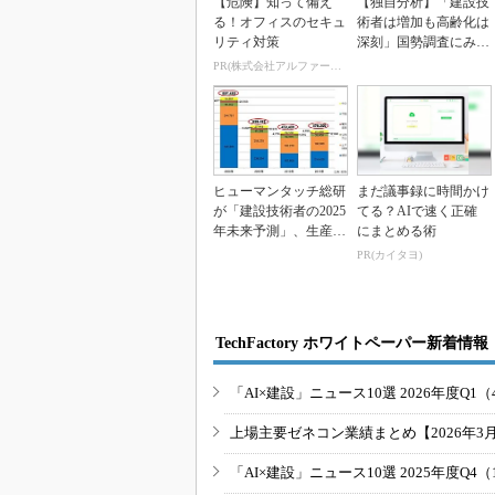
【危険】知って備え
【独自分析】「建設技
る！オフィスのセキュ
術者は増加も高齢化は
リティ対策
深刻」国勢調査にみる
建設技術者／技能工
PR(株式会社アルファーテクノ)
の...
ヒューマンタッチ総研
まだ議事録に時間かけ
が「建設技術者の2025
てる？AIで速く正確
年未来予測」、生産性
にまとめる術
向上の取り組みで...
PR(カイタヨ)
TechFactory ホワイトペーパー新着情報
「AI×建設」ニュース10選 2026年度Q1（
上場主要ゼネコン業績まとめ【2026年3
「AI×建設」ニュース10選 2025年度Q4（