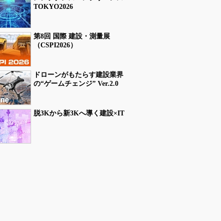
TOKYO2026
第8回 国際 建設・測量展
（CSPI2026）
ドローンがもたらす建設業界
の“ゲームチェンジ” Ver.2.0
脱3Kから新3Kへ導く建設×IT