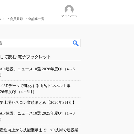
マイページ
ット
会員登録
全記事一覧
して読む 電子ブックレット
AI×建設」ニュース10選 2026年度Q1（4～6
）
I／3Dデータで進化する山岳トンネル工事
026年度Q1（4～6月）
要上場ゼネコン業績まとめ【2026年3月期】
AI×建設」ニュース10選 2025年度Q4（1～3
）
産性向上から技能継承まで xR技術で建設業