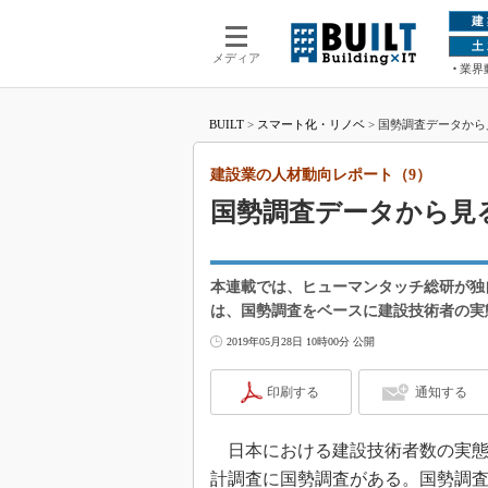
建
土
メディア
業界
BUILT
>
スマート化・リノベ
>
国勢調査データから
建設業の人材動向レポート（9）
国勢調査データから見
本連載では、ヒューマンタッチ総研が独
は、国勢調査をベースに建設技術者の実
2019年05月28日 10時00分 公開
印刷する
通知する
日本における建設技術者数の実態
計調査に国勢調査がある。国勢調