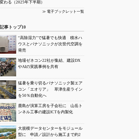
変わる（2025年下半期）
≫ 電子ブックレット一覧
記事トップ10
“高除湿力”で猛暑でも快適 積水ハ
ウスとパナソニックが次世代空調を
発売
地場ゼネコン22社が集結、建設DX
やAIの実践事例を共有
猛暑を乗り切るパナソニック製エア
コン「エオリア」 草津生産ライン
を50％自動化へ
鹿島が演算工房を子会社に 山岳ト
ンネル工事の建設ICTを内製化
大規模データセンターをモジュール
型に 申請／設計から施工まで約2