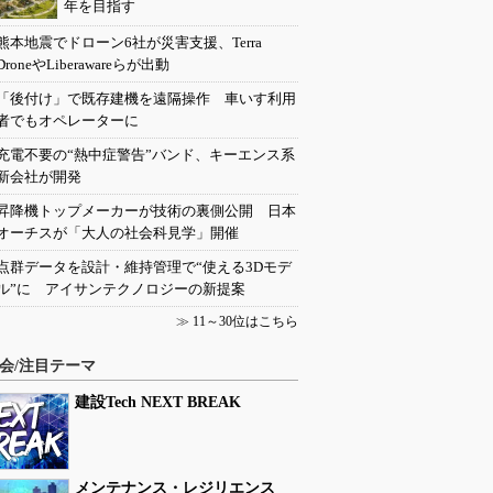
年を目指す
熊本地震でドローン6社が災害支援、Terra
DroneやLiberawareらが出動
「後付け」で既存建機を遠隔操作 車いす利用
者でもオペレーターに
充電不要の“熱中症警告”バンド、キーエンス系
新会社が開発
昇降機トップメーカーが技術の裏側公開 日本
オーチスが「大人の社会科見学」開催
点群データを設計・維持管理で“使える3Dモデ
ル”に アイサンテクノロジーの新提案
≫
11～30位はこちら
会/注目テーマ
建設Tech NEXT BREAK
メンテナンス・レジリエンス