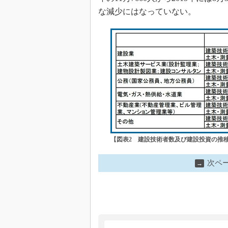
な減少にはなっていない。
【図表2 建設技術者数及び建設投資の推
次ペ
→