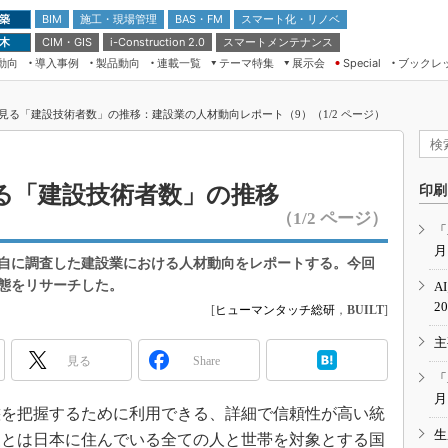
 築
施工・現場管理
BAS・FM
スマート化・リノベ
BIM
 木
CIM・GIS
スマートメンテナンス
i-Construction 2.0
動向
導入事例
製品動向
連載一覧
テーマ特集
展示会
ブックレ
Special
建設Tech NEXT BREAK
メンテナンス・レジリエンス
TOKYO2026
見る「建設技術者数」の推移：建設業の人材動向レポート（9）（1/2 ページ）
ドローンがもたらす建設業界の“ゲー
第8回 国際 建設・測量展
ムチェンジ” Ver.2.0
（CSPI2026）
脱3Kから新3Kへ導く建設×IT
第10回 JAPAN BUILD TOKYO－建
る「建設技術者数」の推移
印刷
築・土木・不動産の先端技術展－
“Society5.0”時代のスマートビル
（1/2 ページ）
Japan Drone 2023
VR／ARが描くモノづくりのミライ
「
月
メンテナンス・レジリエンスOSAKA
自に調査した建設業における人材動向をレポートする。今回
2020
態をリサーチした。
A
日本 ものづくりワールド 2020
2
[
ヒューマンタッチ総研
，
BUILT
]
メンテナンス・レジリエンスTOKYO
主
2019
見る
Share
IGAS2018
「
月
を把握するために利用できる、詳細で信頼性が高い統
生
査とは日本に住んでいる全ての人と世帯を対象とする国