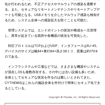
化が行われるため、不正アクセスやマルウェアの感染を遮断す
る。また、セキュアなリモートメンテナンスやリモートアップデ
ートも可能となる。USBメモリを介したマルウェア感染も検知す
るため、システム全体への感染拡大を防ぐことも可能だ。
管理システムでは、エンドポイントの状況や構成を一元管理
し、異常が起きている箇所や各機器の状況を可視化した。
対応プロトコルはTCPおよびUDP、インタフェースはRJ-45。
デバイスのサイズは幅84×奥行84×高さ38ミリ、質量は約170キ
ロである。
インフラシステムや工場などでは、さまざまな機器やシステム
が混在しOSも複数存在する。その中には古い設備も多いため、
全体としてセキュアな状況を作るのは難しいとされてきた。
CYTHEMISはこれらの施設全体を外付けで簡単にセキュア化でき
るとしている。
Copyright © ITmedia, Inc. All Rights Reserved.