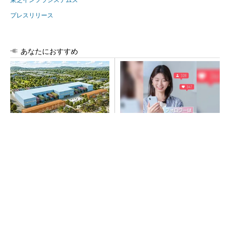
プレスリリース
あなたにおすすめ
大規模データセンターをモジ
SNSアカウントを着実に成
ュール型に 申請／設計から
長。実はみんなココ使ってま
施工まで約2年を目指す
す。
PR(Dreaw合同会社)
“高除湿力”で猛暑でも快適 積水ハウスとパナ
ソニックが次世代空調を発売