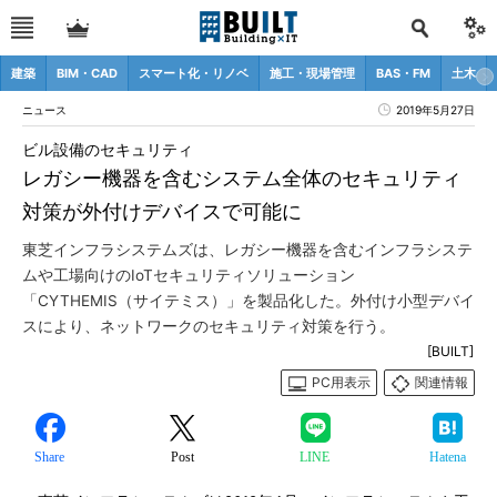
建築
BIM・CAD
スマート化・リノベ
施工・現場管理
BAS・FM
土木
ニュース
2019年5月27日
ビル設備のセキュリティ
レガシー機器を含むシステム全体のセキュリティ
対策が外付けデバイスで可能に
東芝インフラシステムズは、レガシー機器を含むインフラシステ
ムや工場向けのIoTセキュリティソリューション
「CYTHEMIS（サイテミス）」を製品化した。外付け小型デバイ
スにより、ネットワークのセキュリティ対策を行う。
[BUILT]
PC用表示
関連情報
Share
Post
LINE
Hatena