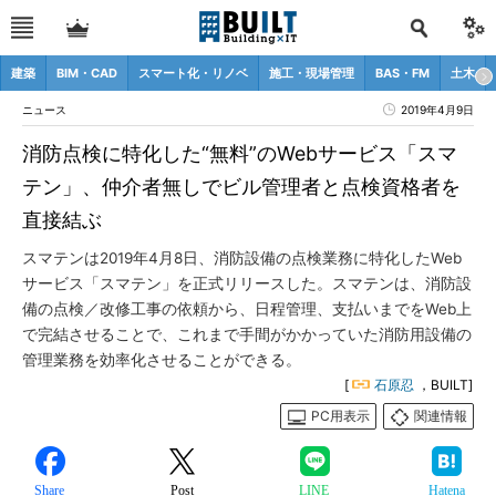
建築
BIM・CAD
スマート化・リノベ
施工・現場管理
BAS・FM
土木
ニュース
2019年4月9日
消防点検に特化した“無料”のWebサービス「スマ
テン」、仲介者無しでビル管理者と点検資格者を
直接結ぶ
スマテンは2019年4月8日、消防設備の点検業務に特化したWeb
サービス「スマテン」を正式リリースした。スマテンは、消防設
備の点検／改修工事の依頼から、日程管理、支払いまでをWeb上
で完結させることで、これまで手間がかかっていた消防用設備の
管理業務を効率化させることができる。
[
石原忍
，BUILT]
PC用表示
関連情報
Share
Post
LINE
Hatena