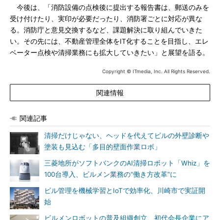
今後は、「消防設備の点検後に提出する報告書は、郵送のみを
受け付けたり、実印が必要だったり、消防署ごとに対応が異な
る。消防庁と意見交換するなど、課題解決に取り組んでいきた
い。その先には、不動産管理全体をIT化することを目指し、エレ
ベーター点検や清掃業務にも拡大していきたい」と展望を語る。
Copyright © ITmedia, Inc. All Rights Reserved.
関連情報
関連記事
清掃だけじゃない、ヘッドを代えてビルの外壁診断や
塗装も見込む「多目的壁面作業ロボ」
三菱地所がソフトバンクのAI清掃ロボット「Whiz」を
100台導入、ビルメン業務の“働き方改革”に
ビル管理を機械学習とIoTで効率化、川崎市で実証開
始
ビルメンロボットの普及組織創立、初代会長企業にア