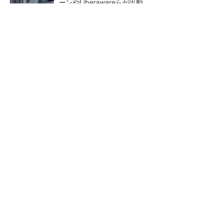
ーンやLiberawareらが出動
鹿島が演算工房を子会社化 山岳トンネル工事
の建設ICTを内製化
大規模データセンターをモジュール型に 申請
／設計から施工まで約2年を目指す
東大赤門が27年秋に復活へ、
充電不要の“熱中症警告”バン
清水建設が伝統と3D技術で耐
ド、キーエンス系新会社が開