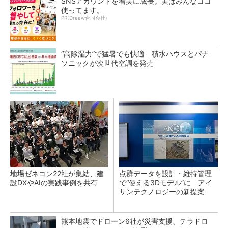
SNSアカウントを着実に成長。実はみんなココ
使ってます。
PR(Dreaw合同会社)
“高除湿力”で猛暑でも快適 積水ハウスとパナ
ソニックが次世代空調を発売
地場ゼネコン22社が集結、建
点群データを設計・維持管理
設DXやAIの実践事例を共有
で“使える3Dモデル”に アイ
サンテクノロジーの新提案
熊本地震でドローン6社が災害支援、テラドロ