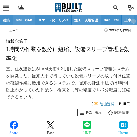
建築
BIM・CAD
スマート化・リノベ
施工・現場管理
BAS・FM
土木
ニュース
2017年2月20日
情報化施工
1時間の作業を数分に短縮、設備スリーブ管理を効
率化
三井住友建設はSLAM技術を利用した設備スリーブ管理システム
を開発した。従来人手で行っていた設備スリーブの取り付け位置
の確認作業に活用できるシステムで、従来の計測手法では1時間
以上かかっていた作業を、従来と同等の精度で1～2分程度に短縮
できるという。
[
陰山遼将
，BUILT]
PC用表示
関連情報
Share
Post
LINE
Hatena