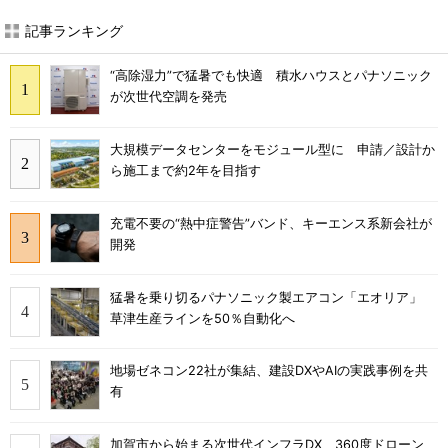
記事ランキング
“高除湿力”で猛暑でも快適 積水ハウスとパナソニック
が次世代空調を発売
大規模データセンターをモジュール型に 申請／設計か
ら施工まで約2年を目指す
充電不要の“熱中症警告”バンド、キーエンス系新会社が
開発
猛暑を乗り切るパナソニック製エアコン「エオリア」
草津生産ラインを50％自動化へ
地場ゼネコン22社が集結、建設DXやAIの実践事例を共
有
加賀市から始まる次世代インフラDX 360度ドローン