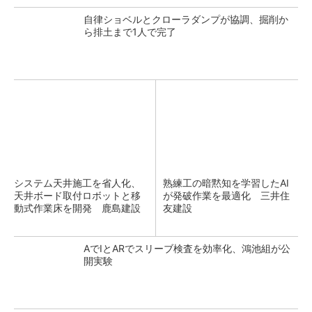
自律ショベルとクローラダンプが協調、掘削か
ら排土まで1人で完了
システム天井施工を省人化、
熟練工の暗黙知を学習したAI
天井ボード取付ロボットと移
が発破作業を最適化 三井住
動式作業床を開発 鹿島建設
友建設
AでIとARでスリーブ検査を効率化、鴻池組が公
開実験