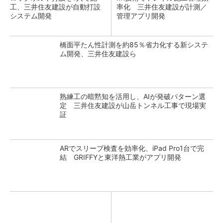
工、三井住友建設が自動打設
率化 三井住友建設が計測／
システム開発
管理アプリ開発
橋面平たん性計測を約85％省力化する新システ
ム開発、三井住友建設ら
熟練工の暗黙知を活用し、AIが発破パターン選
定 三井住友建設が山岳トンネル工事で現場実
証
ARでスリーブ検査を効率化、iPad Pro1台で完
結 GRIFFYと東洋熱工業がアプリ開発