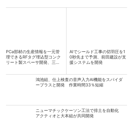
PCa部材の生産情報を一元管
AIでシールド工事の切羽圧を1
理できるRFタグ埋込型コンク
0秒先まで予測、前田建設が支
リート製スペーサ開発、三井
援システムを開発
住友建設
鴻池組、仕上検査の音声入力AI機能をスパイダ
ープラスと開発 作業時間33％短縮
ニューマチックケーソン工法で排土を自動化
アクティオと大本組が共同開発