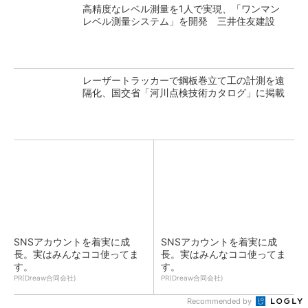
高精度なレベル測量を1人で実現、「ワンマン
レベル測量システム」を開発 三井住友建設
レーザートラッカーで鋼板巻立て工の計測を遠
隔化、国交省「河川点検技術カタログ」に掲載
SNSアカウントを着実に成
SNSアカウントを着実に成
長。実はみんなココ使ってま
長。実はみんなココ使ってま
す。
す。
PR(Dreaw合同会社)
PR(Dreaw合同会社)
Recommended by