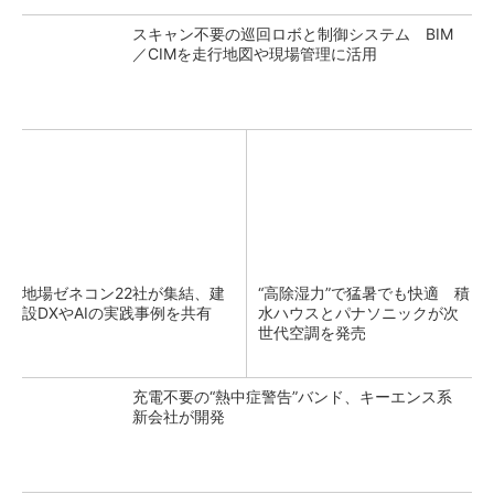
スキャン不要の巡回ロボと制御システム BIM
／CIMを走行地図や現場管理に活用
地場ゼネコン22社が集結、建
“高除湿力”で猛暑でも快適 積
設DXやAIの実践事例を共有
水ハウスとパナソニックが次
世代空調を発売
充電不要の“熱中症警告”バンド、キーエンス系
新会社が開発