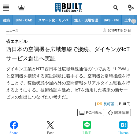
建築
BIM・CAD
スマート化・リノベ
施工・現場管理
BAS・FM
土木
ニュース
2016年11月24日
省エネビル
西日本の空調機を広域無線で接続、ダイキンがIoT
サービス創出へ実証
ダイキン工業とNTT西日本は広域無線通信の1つである「LPWA」
と空調機を接続する実証試験に着手する。空調機と常時接続を行
うことで、稼働状態や屋内外の空間情報をリアルタイム監視を行
えるようにする。技術検証を進め、IoTを活用した将来の新サー
ビスの創出につなげたい考えだ。
[
長町基
，BUILT]
PC用表示
関連情報
Share
Post
LINE
Hatena