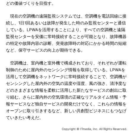
どの価値づくりを目指す。
現在の空調機の遠隔監視システムでは、空調機を電話回線に接
続し、1日1回あるいは故障が発生した時のみ監視センターと通信
している。LPWAを活用することにより、すべての空調機と遠隔
監視センターを安価に常時接続することが可能となり、故障機器
の特定や故障内容の診断、突発故障時の対応にかかる時間の短縮
など、保守サービスの向上が期待できる。
空調機は、室内機と室外機で構成されており、それぞれが運転
制御のために屋内外のセンシング情報を取得している。LPWAを
活用して空調機をネットワークに常時接続することで、空調機が
センシングした屋内外の空気の温度や湿度、風の強さ、清浄度な
どのさまざまな情報を柔軟に活用した新たなサービスの創出に取
り組む。さらに屋内外の空気環境の正確なリアルタイム情報・予
報サービスなど独自サービスの開発だけでなく、これらの情報を
オープンに取り引きするなど、新しい共創型ビジネスにもつなげ
ていきたい考えだ。
Copyright © ITmedia, Inc. All Rights Reserved.