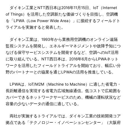
ダイキン工業とNTT西日本は2016年11月15日、IoT（Internet
of Things）を活用した空調新たな価値づくりを目指し、空調機
を「LPWA（Low Power Wide Area）」に接続するフィールドト
ライアルを実施すると発表した。
ダイキン工業は、1993年から業務用空調機のオンライン遠隔
監視システムを開発し、エネルギーマネジメントや故障予知につ
なげる保守サービスシステムを開発するなど、空調へのIoT活用
に取り組んでいる。NTT西日本は、2016年6月からLPWAネット
ワークを活用したフィールドトライアルを開始ており、幅広い分
野のパートナーとの協業を通じLPWAの活用を推進している。
LPWAは、IoT/M2M（Machine to Machine）に適した省電力・
長距離通信を実現する省電力広域無線通信。低コストで広範囲を
カバーできるネットワークサービスのため、機械の運転状況など
容量の少ないデータの通信に適している。
両社が実施するトライアルでは、ダイキン工業の技術開発コア
拠点である「テクノロジー・イノベーションセンター」（大阪府