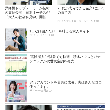
昇降機トップメーカーが技術
20代が成長できる企業1位。そ
の裏側公開 日本オーチスが
の育て方
「大人の社会科見学」開催
PR(シンプレクス・ホールディングス)
1日だけ働きたい、を叶える求人サイト
PR(ショットワークス)
“高除湿力”で猛暑でも快適 積水ハウスとパナ
ソニックが次世代空調を発売
SNSアカウントを着実に成長。実はみんなココ
使ってます。
PR(Dreaw合同会社)