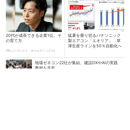
20代が成長できる企業1位。そ
猛暑を乗り切るパナソニック
の育て方
製エアコン「エオリア」 草
津生産ラインを50％自動化へ
PR(シンプレクス・ホールディングス)
地場ゼネコン22社が集結、建設DXやAIの実践
事例を共有
大規模データセンターをモジュール型に 申請
／設計から施工まで約2年を目指す
点群データを設計・維持管理で“使える3Dモデ
ル”に アイサンテクノロジーの新提案