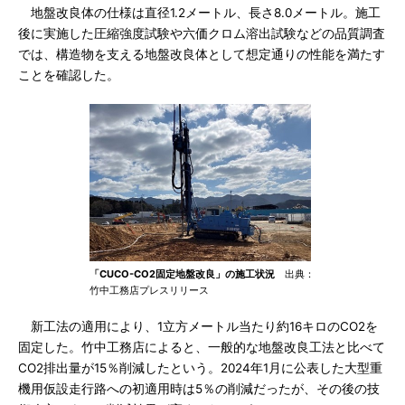
地盤改良体の仕様は直径1.2メートル、長さ8.0メートル。施工
後に実施した圧縮強度試験や六価クロム溶出試験などの品質調査
では、構造物を支える地盤改良体として想定通りの性能を満たす
ことを確認した。
「CUCO-CO2固定地盤改良」の施工状況
出典：
竹中工務店プレスリリース
新工法の適用により、1立方メートル当たり約16キロのCO2を
固定した。竹中工務店によると、一般的な地盤改良工法と比べて
CO2排出量が15％削減したという。2024年1月に公表した大型重
機用仮設走行路への初適用時は5％の削減だったが、その後の技