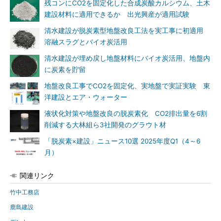
残コンにCO2を固定化した合成炭酸カルシウム、土木
建設材料に適用できるか 出光興産が適用試験
清水建設が脱炭素型地盤改良工法を実工事に初適用
溶融スラグとバイオ炭活用
清水建設が埋め戻し地盤材料にバイオ炭活用、地盤内
に炭素を貯留
地盤改良工事でCO2を固定化、実地盤で実証実験 東
洋建設とエア・ウォーター
液状化対策や地盤改良の脱炭素化 CO2排出量を6割
削減する大林組ら3社開発のグラウト材
「脱炭素×建設」ニュース10選 2025年度Q1（4～6
月）
関連リンク
竹中工務店
鹿島建設