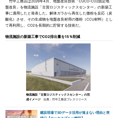
竹中工務店は2026年4月、地盤改良技術「CUCO-CO2固定地
盤改良」を物流施設「古賀ロジスティックスセンター」の新築工
事に適用したと発表した。解体ガラから再生した微粉を反応（炭
酸化）させ、その生成物を地盤改良材用の微粉（CCU材料）とし
て再利用し、CO2を長期的に貯留する技術だ。
物流施設の新築工事でCO2排出量を15％削減
物流施設「古賀ロジスティックスセンター」の完
成イメージ
出典：竹中工務店プレスリリース
建設現場で3Dデータ活用が進まない理由と突