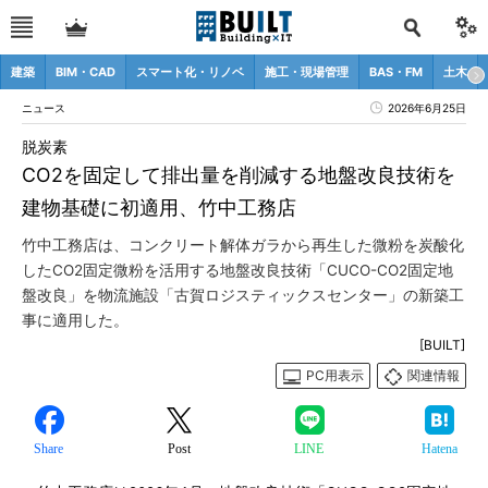
建築
BIM・CAD
スマート化・リノベ
施工・現場管理
BAS・FM
土木
ニュース
2026年6月25日
脱炭素
CO2を固定して排出量を削減する地盤改良技術を
建物基礎に初適用、竹中工務店
竹中工務店は、コンクリート解体ガラから再生した微粉を炭酸化
したCO2固定微粉を活用する地盤改良技術「CUCO-CO2固定地
盤改良」を物流施設「古賀ロジスティックスセンター」の新築工
事に適用した。
[BUILT]
PC用表示
関連情報
Share
Post
LINE
Hatena