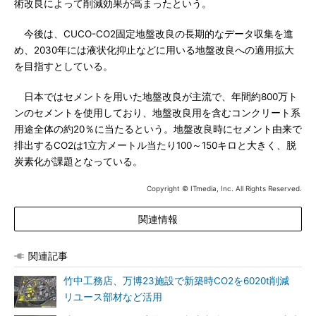
術改良によって削減効果が高まったという。
今後は、CUCO-CO2固定地盤改良の長期的なデータ収集を進
め、2030年には液状化抑止などに用いる地盤改良への適用拡大
を目指すとしている。
日本ではセメントを用いた地盤改良が主流で、年間約800万ト
ンのセメントを使用しており、地盤改良用を含むコンクリート系
用途全体の約20％に当たるという。地盤改良時にセメント由来で
排出するCO2は1立方メートル当たり100～150キロと大きく、脱
炭素化が課題となっている。
Copyright © ITmedia, Inc. All Rights Reserved.
関連情報
関連記事
竹中工務店、万博23施設で新築時CO2を6020t削減
リユース部材など活用