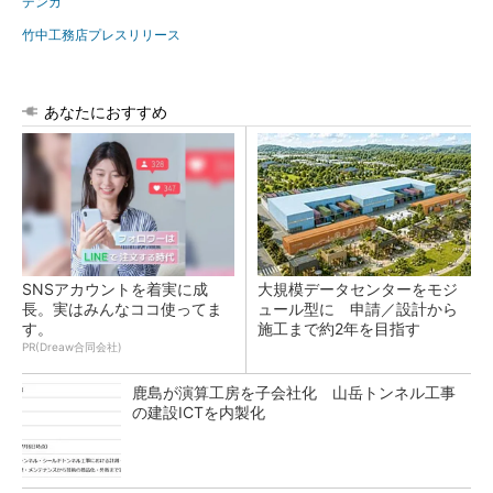
デンカ
竹中工務店プレスリリース
あなたにおすすめ
SNSアカウントを着実に成
大規模データセンターをモジ
長。実はみんなココ使ってま
ュール型に 申請／設計から
す。
施工まで約2年を目指す
PR(Dreaw合同会社)
鹿島が演算工房を子会社化 山岳トンネル工事
の建設ICTを内製化