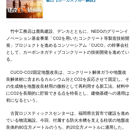
破口【ローカスブルー解説】
竹中工務店は鹿島建設、デンカとともに、NEDOのグリーンイ
ノベーション基金事業「CO2を用いたコンクリート等製造技術開
発」プロジェクトを進めるコンソーシアム「CUCO」の幹事会社
として、カーボンネガティブコンクリートの技術開発を進めてい
る。
CUCO-CO2固定地盤改良は、コンクリート解体ガラや地盤改
良解体材に含まれるカルシウム分とCO2を反応させて固定し、そ
の生成物を地盤改良材用の微粉として再利用する新工法。材料中
にCO2を長期的に貯留できる点を特長とし、建物基礎への適用は
初になるという。
古賀ロジスティックスセンターは、福岡県古賀市で建設を進め
ている物流施設。今回、付属する防火水槽を支える柱状の地盤改
良体約80立方メートルのうち、約20立方メートルに適用した。