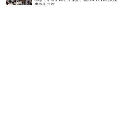
事例を共有
加藤製作所のREGZAMシリーズ第3弾、12トン
級油圧ショベル発売
熊本地震でドローン6社が災害支援、テラドロ
ーンやLiberawareらが出動
“高除湿力”で猛暑でも快適 積
猛暑を乗り切るパナソニック