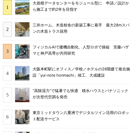
大規模データセンターをモジュール型に 申請／設計か
ら施工まで約2年を目指す
三井ホーム、木造校舎の新築工事に着手 最大28mスパ
ンの木造トラス採用
フィジカルAIで建機自動化、人型ロボで操縦 安藤ハザ
マと神戸高専が共同研究
大阪本町駅にオフィス／学校／ホテルの26階建て複合施
設「yui-note honmachi」竣工、大成建設
“高除湿力”で猛暑でも快適 積水ハウスとパナソニック
が次世代空調を発売
東京ミッドタウン八重洲でデジタルツイン活用のロボッ
ト配送サービス