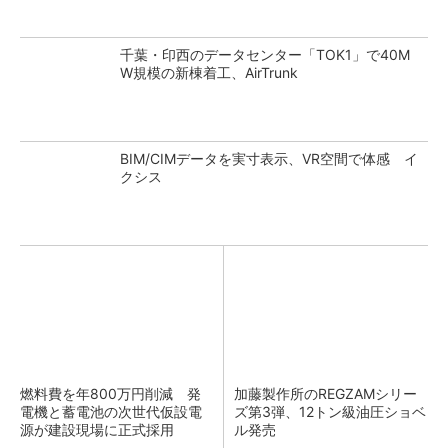
千葉・印西のデータセンター「TOK1」で40M
W規模の新棟着工、AirTrunk
BIM/CIMデータを実寸表示、VR空間で体感 イ
クシス
燃料費を年800万円削減 発
加藤製作所のREGZAMシリー
電機と蓄電池の次世代仮設電
ズ第3弾、12トン級油圧ショベ
源が建設現場に正式採用
ル発売