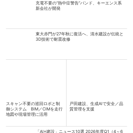
充電不要の“熱中症警告”バンド、キーエンス系
新会社が開発
東大赤門が27年秋に復活へ、清水建設が伝統と
3D技術で耐震改修
スキャン不要の巡回ロボと制
戸田建設、生成AIで安全／品
御システム BIM／CIMを走行
質管理を支援
地図や現場管理に活用
「AI×建設」ニュース10選 2026年度Q1（4～6