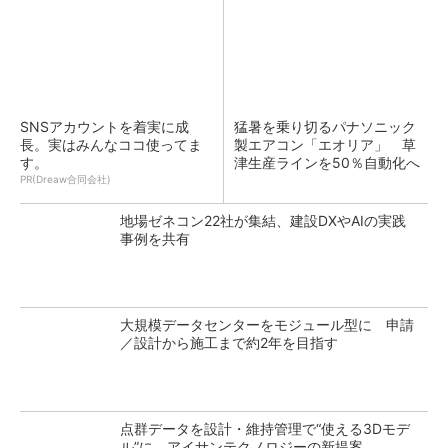
SNSアカウントを着実に成
猛暑を乗り切るパナソニック
長。実はみんなココ使ってま
製エアコン「エオリア」 草
す。
津生産ラインを50％自動化へ
PR(Dreaw合同会社)
地場ゼネコン22社が集結、建設DXやAIの実践
事例を共有
大規模データセンターをモジュール型に 申請
／設計から施工まで約2年を目指す
点群データを設計・維持管理で“使える3Dモデ
ル”に アイサンテクノロジーの新提案