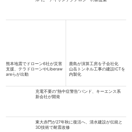
熊本地震でドローン6社が災害
鹿島が演算工房を子会社化
支援、テラドローンやLiberaw
山岳トンネル工事の建設ICTを
areらが出動
内製化
充電不要の“熱中症警告”バンド、キーエンス系
新会社が開発
東大赤門が27年秋に復活へ、清水建設が伝統と
3D技術で耐震改修