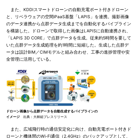
また、KDDIスマートドローンの自動充電ポート付きドローン
と、リベラウェアの空間iPaaS基盤「LAPIS」を連携。撮影画像
のデータ連携から点群データ生成までを自動化するパイプライン
を構築した。ドローンで取得した画像はLAPISに自動連携され、
「LAPIS 3D CORE」で点群データを生成。従来約5時間を要して
いた点群データ生成処理を約1時間に短縮した。生成した点群デ
ータは設計BIM／CIMモデルと組み合わせ、工事の進捗管理や安
全管理に活用している。
ドローン画像から点群データを自動生成するパイプラインの
イメージ
出典：大林組プレスリリース
また、広域飛行時の通信安定化に向け、自動充電ポート付きド
ローンと機体間のWi-Fi通信（2.4GHz）のバックアップとして、