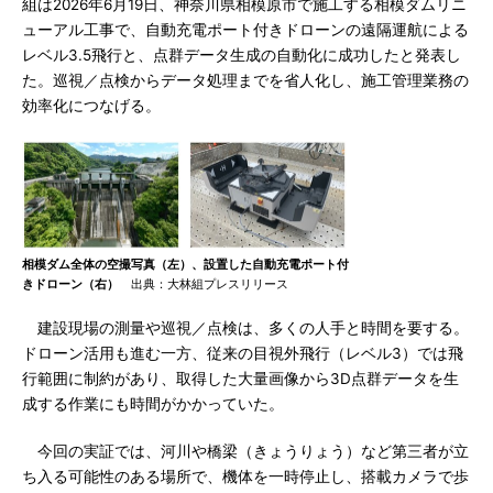
組は2026年6月19日、神奈川県相模原市で施工する相模ダムリニ
ューアル工事で、自動充電ポート付きドローンの遠隔運航による
レベル3.5飛行と、点群データ生成の自動化に成功したと発表し
た。巡視／点検からデータ処理までを省人化し、施工管理業務の
効率化につなげる。
相模ダム全体の空撮写真（左）、設置した自動充電ポート付
きドローン（右）
出典：大林組プレスリリース
建設現場の測量や巡視／点検は、多くの人手と時間を要する。
ドローン活用も進む一方、従来の目視外飛行（レベル3）では飛
行範囲に制約があり、取得した大量画像から3D点群データを生
成する作業にも時間がかかっていた。
今回の実証では、河川や橋梁（きょうりょう）など第三者が立
ち入る可能性のある場所で、機体を一時停止し、搭載カメラで歩