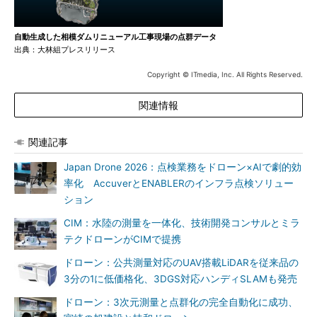
自動生成した相模ダムリニューアル工事現場の点群データ
出典：大林組プレスリリース
Copyright © ITmedia, Inc. All Rights Reserved.
関連情報
関連記事
Japan Drone 2026：点検業務をドローン×AIで劇的効
率化 AccuverとENABLERのインフラ点検ソリュー
ション
CIM：水陸の測量を一体化、技術開発コンサルとミラ
テクドローンがCIMで提携
ドローン：公共測量対応のUAV搭載LiDARを従来品の
3分の1に低価格化、3DGS対応ハンディSLAMも発売
ドローン：3次元測量と点群化の完全自動化に成功、