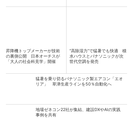
昇降機トップメーカーが技術
“高除湿力”で猛暑でも快適 積
の裏側公開 日本オーチスが
水ハウスとパナソニックが次
「大人の社会科見学」開催
世代空調を発売
猛暑を乗り切るパナソニック製エアコン「エオ
リア」 草津生産ラインを50％自動化へ
地場ゼネコン22社が集結、建設DXやAIの実践
事例を共有