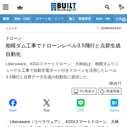
建築
BIM・CAD
スマート化・リノベ
施工・現場管理
BAS・FM
土木
ニュース
2026年6月24日
ドローン
相模ダム工事でドローンレベル3.5飛行と点群生成
自動化
Liberaware、KDDIスマートドローン、大林組は、相模ダムリニ
ューアル工事で自動充電ポート付きドローンを活用したレベル
3.5飛行と点群データ生成の自動化に成功した。
[BUILT]
PC用表示
関連情報
Share
Post
LINE
Hatena
Liberaware（リベラウェア）、KDDIスマートドローン、大林