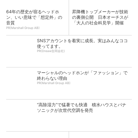
64年の歴史が宿るヘッドホ
昇降機トップメーカーが技術
ン、いい意味で「想定外」の
の裏側公開 日本オーチスが
音質
「大人の社会科見学」開催
PR(Marshall Group AB)
SNSアカウントを着実に成長。実はみんなココ
使ってます。
PR(Dreaw合同会社)
マーシャルのヘッドホンが「ファッション」で
終わらない理由
PR(Marshall Group AB)
“高除湿力”で猛暑でも快適 積水ハウスとパナ
ソニックが次世代空調を発売