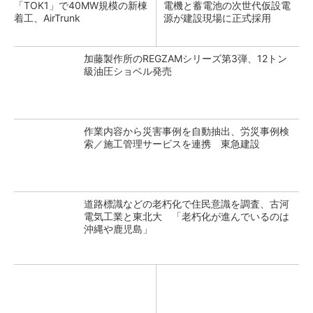
「TOK1」で40MW規模の新棟
電機と蓄電池の次世代仮設電
着工、AirTrunk
源が建設現場に正式採用
加藤製作所のREGZAMシリーズ第3弾、12トン
級油圧ショベル発売
作業内容から災害事例を自動抽出、労災事例検
索／施工管理サービスを連携 東急建設
道路標識などの老朽化で住民意識を調査、古河
電気工業と東北大 「老朽化が進んでいるのは
沖縄や鹿児島」