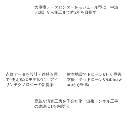
大規模データセンターをモジュール型に 申請
／設計から施工まで約2年を目指す
点群データを設計・維持管理
熊本地震でドローン6社が災害
で“使える3Dモデル”に アイ
支援、テラドローンやLiberaw
サンテクノロジーの新提案
areらが出動
鹿島が演算工房を子会社化 山岳トンネル工事
の建設ICTを内製化