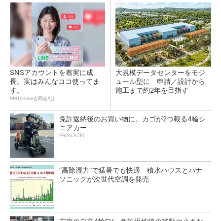
SNSアカウントを着実に成
大規模データセンターをモジ
長。実はみんなココ使ってま
ュール型に 申請／設計から
す。
施工まで約2年を目指す
PR(Dreaw合同会社)
免許返納後のお買い物に。カゴが2つ載る4輪シ
ニアカー
PR(BLAZE)
“高除湿力”で猛暑でも快適 積水ハウスとパナ
ソニックが次世代空調を発売