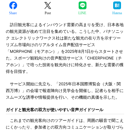
Share
Post
LINE
Hatena
訪日観光客によるインバウンド需要の高まりを受け、日本各地
の観光資源が改めて注目を集めている。こうした中、パナソニッ
ク エレクトリックワークス社は新たな観光の在り方を示すツー
リズム市場向けのリアルタイム音声配信サービス
「MORPHONE（モアホン）」を2025年8月1日からスタートさせ
た。スポーツ観戦向けの音声配信サービス「CHEERPHONE（チ
アホン）」で培った技術を観光向けに特化させ、新たな需要の獲
得を目指す。
サービス開始に先立ち、「2025年日本国際博覧会（大阪・関
西万博）」の会場で報道陣向け見学会を開催し、記者らを相手に
スムーズな誘導や情報提供を行い、その機能の真価を示した。
ガイドと観光客の双方が使いやすい音声ガイドツール
これまでの観光客向けのツアーガイドは、周囲の騒音で聞こえ
にくかったり、参加者との双方向コミュニケーションが取りづら