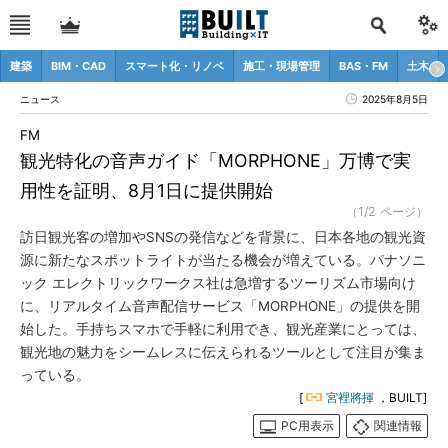
建築
BIM・CAD
スマート化・リノベ
施工・現場管理
BAS・FM
土木
ニュース
2025年8月5日
FM
観光特化の音声ガイド「MORPHONE」万博で実
用性を証明、8月1日に提供開始
（1/2 ページ）
訪日観光客の増加やSNSの発信などを背景に、日本各地の観光資
源に新たなスポットライトが当たる機会が増えている。パナソニ
ック エレクトリックワークス社は急増するツーリズム市場向け
に、リアルタイム音声配信サービス「MORPHONE」の提供を開
始した。手持ちスマホで手軽に利用でき、観光産業にとっては、
観光地の魅力をシームレスに伝えられるツールとして注目が集ま
っている。
[
宮裡將揮
，BUILT]
PC用表示
関連情報