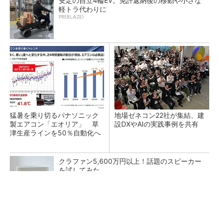
安定の自立4輪EV。免許返納後の移動や小さな
軽トラ代わりに
PR(BLAZE)
猛暑を乗り切るパナソニック
地場ゼネコン22社が集結、建
製エアコン「エオリア」 草
設DXやAIの実践事例を共有
津生産ラインを50％自動化へ
クラファン5,600万円以上！話題のスピーカー
を試してみた
PR(デノン)
昇降機トップメーカーが技術の裏側公開 日本