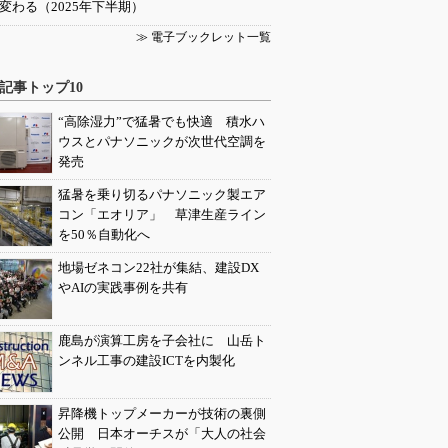
変わる（2025年下半期）
≫ 電子ブックレット一覧
記事トップ10
“高除湿力”で猛暑でも快適 積水ハ
ウスとパナソニックが次世代空調を
発売
猛暑を乗り切るパナソニック製エア
コン「エオリア」 草津生産ライン
を50％自動化へ
地場ゼネコン22社が集結、建設DX
やAIの実践事例を共有
鹿島が演算工房を子会社に 山岳ト
ンネル工事の建設ICTを内製化
昇降機トップメーカーが技術の裏側
公開 日本オーチスが「大人の社会