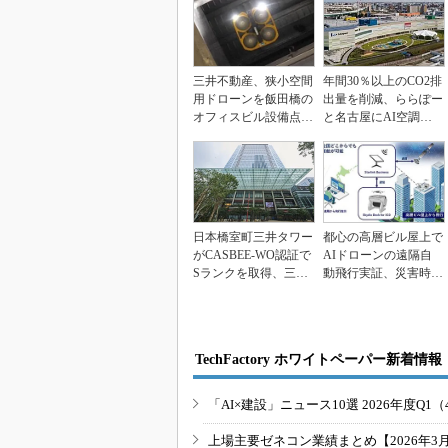
三井不動産、狭小空間
年間30％以上のCO2排
用ドローンを飯田橋の
出量を削減、ららぽー
オフィスビル設備点検
と名古屋にAI空調制
に活用 KDDIスマ...
御を導入
日本橋室町三井タワー
都心の高層ビル屋上で
がCASBEE-WO認証で
AIドローンの遠隔自
Sランクを取得、三井
動飛行実証、災害時の
不動産
活用目指す
TechFactory ホワイトペーパー新着情報
「AI×建設」ニュース10選 2026年度Q1（
上場主要ゼネコン業績まとめ【2026年3