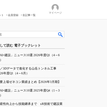
マイページ
ット
会員登録
全記事一覧
して読む 電子ブックレット
AI×建設」ニュース10選 2026年度Q1（4～6
）
I／3Dデータで進化する山岳トンネル工事
026年度Q1（4～6月）
要上場ゼネコン業績まとめ【2026年3月期】
AI×建設」ニュース10選 2025年度Q4（1～3
）
産性向上から技能継承まで xR技術で建設業