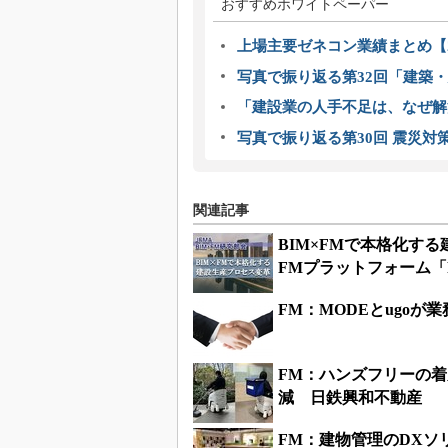
おすすめホワイトペーパー
上場主要ゼネコン業績まとめ【2
写真で振り返る第32回「建築・建
「建設業の人手不足は、なぜ解
写真で振り返る第30回 震災対
関連記事
BIM×FMで本格化す
FMプラットフォーム「FM-
FM：MODEとugo
FM：ハンズフリーの着
減 日鉄興和不動産
FM：建物管理のDX