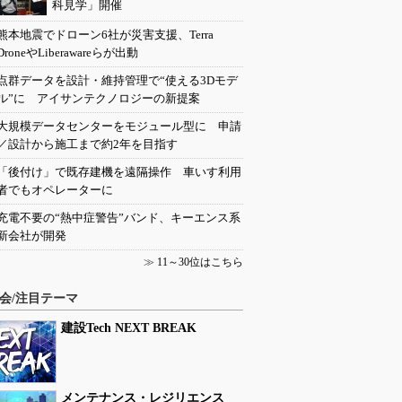
科見学」開催
熊本地震でドローン6社が災害支援、Terra
DroneやLiberawareらが出動
点群データを設計・維持管理で“使える3Dモデ
ル”に アイサンテクノロジーの新提案
大規模データセンターをモジュール型に 申請
／設計から施工まで約2年を目指す
「後付け」で既存建機を遠隔操作 車いす利用
者でもオペレーターに
充電不要の“熱中症警告”バンド、キーエンス系
新会社が開発
≫
11～30位はこちら
会/注目テーマ
建設Tech NEXT BREAK
メンテナンス・レジリエンス