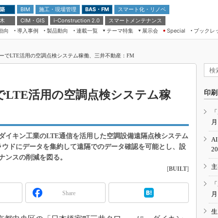
 築
施工・現場管理
BAS・FM
スマート化・リノベ
BIM
 木
CIM・GIS
スマートメンテナンス
i-Construction 2.0
動向
導入事例
製品動向
連載一覧
テーマ特集
展示会
ブックレ
Special
建設Tech NEXT BREAK
メンテナンス・レジリエンス
TOKYO2026
ーでLTE活用の空調点検システム稼働、三井不動産：FM
ドローンがもたらす建設業界の“ゲー
第8回 国際 建設・測量展
ムチェンジ” Ver.2.0
（CSPI2026）
脱3Kから新3Kへ導く建設×IT
第10回 JAPAN BUILD TOKYO－建
でLTE活用の空調点検システム稼
印刷
築・土木・不動産の先端技術展－
“Society5.0”時代のスマートビル
Japan Drone 2023
VR／ARが描くモノづくりのミライ
「
月
メンテナンス・レジリエンスOSAKA
2020
ダイキン工業のLTE通信を活用した空調設備遠隔点検システム
A
日本 ものづくりワールド 2020
クラウドにデータを集約して遠隔でのデータ確認を可能とし、設
2
ナンスの削減を図る。
メンテナンス・レジリエンスTOKYO
主
2019
[
BUILT
]
IGAS2018
「
Share
月
生