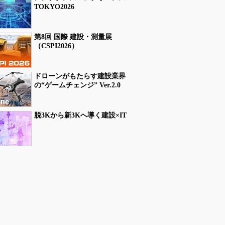
TOKYO2026
第8回 国際 建設・測量展
（CSPI2026）
ドローンがもたらす建設業界
の“ゲームチェンジ” Ver.2.0
脱3Kから新3Kへ導く建設×IT