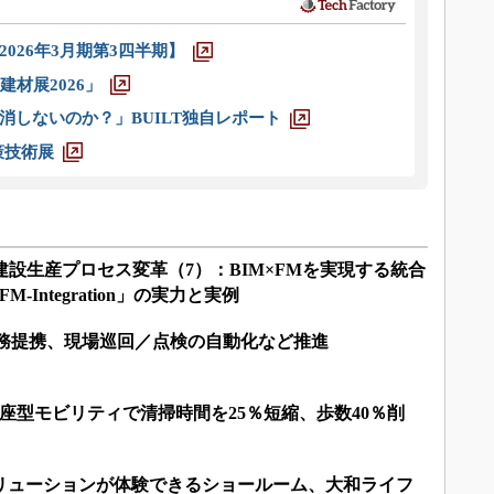
026年3月期第3四半期】
材展2026」
消しないのか？」BUILT独自レポート
策技術展
る建設生産プロセス変革（7）：BIM×FMを実現する統合
Integration」の実力と実例
が業務提携、現場巡回／点検の自動化など推進
座型モビリティで清掃時間を25％短縮、歩数40％削
ソリューションが体験できるショールーム、大和ライフ