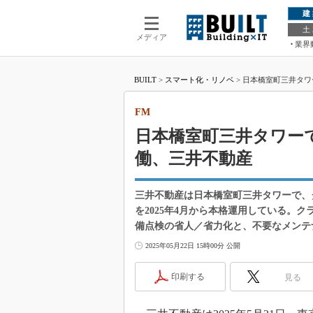
建
土
メディア
業界
BUILT
>
スマート化・リノベ
>
日本橋室町三井タワ
FM
日本橋室町三井タワー
働、三井不動産
三井不動産は日本橋室町三井タワーで、
を2025年4月から本格運用している。
備点検の省人／省力化と、不要なメンテ
2025年05月22日 15時00分 公開
印刷する
見る