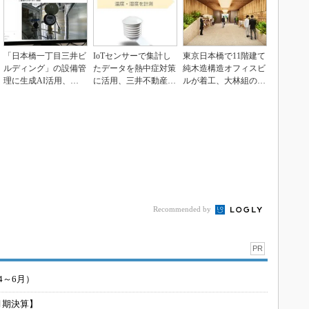
「日本橋一丁目三井ビ
IoTセンサーで集計し
東京日本橋で11階建て
ルディング」の設備管
たデータを熱中症対策
純木造構造オフィスビ
理に生成AI活用、キ
に活用、三井不動産な
ルが着工、大林組の施
ヤノンMJやMODE...
ど
工で900m3の木...
Recommended by
PR
4～6月）
月期決算】