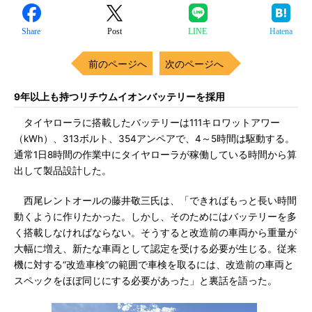
Share
Post
LINE
Hatena
前のページへ
次のページへ
9年以上も持つリチウムイオンバッテリーを採用
タイヤローラに搭載したバッテリーは111キロワットアワー
（kWh）、313ボルト、354アンペアで、4～5時間は駆動する。
通常1日8時間の作業中にタイヤローラが稼働している時間から算
出して製品設計した。
西尾レントオールの藤井敬三氏は、「できればもっと長い時間
動くように作りたかった。しかし、そのためにはバッテリーを多
く搭載しなければならない。そうすると改造前の車両から重量が
大幅に増え、新たな車両として認定を受ける必要が生じる。従来
機に対する“改造車検”の範囲で車検を取るには、改造前の車両と
スペックをほぼ同じにする必要があった」と裏話を語った。