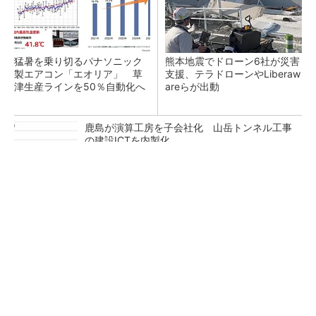
猛暑を乗り切るパナソニック
熊本地震でドローン6社が災害
製エアコン「エオリア」 草
支援、テラドローンやLiberaw
津生産ラインを50％自動化へ
areらが出動
鹿島が演算工房を子会社化 山岳トンネル工事
の建設ICTを内製化
充電不要の“熱中症警告”バンド、キーエンス系
新会社が開発
昇降機トップメーカーが技術の裏側公開 日本
オーチスが「大人の社会科見学」開催