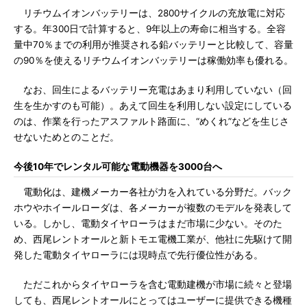
リチウムイオンバッテリーは、2800サイクルの充放電に対応
する。年300日で計算すると、9年以上の寿命に相当する。全容
量中70％までの利用が推奨される鉛バッテリーと比較して、容量
の90％を使えるリチウムイオンバッテリーは稼働効率も優れる。
なお、回生によるバッテリー充電はあまり利用していない（回
生を生かすのも可能）。あえて回生を利用しない設定にしている
のは、作業を行ったアスファルト路面に、“めくれ”などを生じさ
せないためとのことだ。
今後10年でレンタル可能な電動機器を3000台へ
電動化は、建機メーカー各社が力を入れている分野だ。バック
ホウやホイールローダは、各メーカーが複数のモデルを発表して
いる。しかし、電動タイヤローラはまだ市場に少ない。そのた
め、西尾レントオールと新トモエ電機工業が、他社に先駆けて開
発した電動タイヤローラには現時点で先行優位性がある。
ただこれからタイヤローラを含む電動建機が市場に続々と登場
しても、西尾レントオールにとってはユーザーに提供できる機種