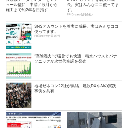
ュール型に 申請／設計から
長。実はみんなココ使ってま
施工まで約2年を目指す
す。
PR(Dreaw合同会社)
SNSアカウントを着実に成長。実はみんなココ
使ってます。
PR(Dreaw合同会社)
“高除湿力”で猛暑でも快適 積水ハウスとパナ
ソニックが次世代空調を発売
地場ゼネコン22社が集結、建設DXやAIの実践
事例を共有