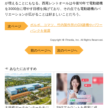
が増えることにもなる。西尾レントオールは今後10年で電動建機
を3000台に増やす目標を掲げており、その点でも電動建機のバ
リエーションが広がることは好ましいことだろう。
ボルボ、コマツ、竹内製作所のGX建機やパワー
バンクを披露
Copyright © ITmedia, Inc. All Rights Reserved.
前のページへ
次のページへ
あなたにおすすめ
大規模データセンターをモジ
SNSアカウントを着実に成