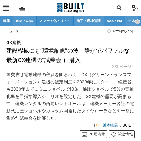
建築
BIM・CAD
スマート化・リノベ
施工・現場管理
BAS・FM
土木
ニュース
2025年5月15日
GX建機
建設機械にも“環境配慮”の波 静かでパワフルな
最新GX建機の“試乗会”に潜入
（2/3 ページ）
国交省は電動建機の普及を図るべく、GX（グリーントランスフ
ォーメーション）建機の認定制度を2023年にスタート。経産省
も2030年までにミニショベルで10％、油圧ショベルで5％の電動
化率を目指す導入シナリオを設定した。GX建機の需要が高まる
中、建機レンタルの西尾レントオールは、建機メーカー各社の電
動式油圧ショベルやカスタム開発したタイヤローラなどを一堂に
集めた試乗会を開催した。
[
川本鉄馬
，BUILT]
PC用表示
関連情報