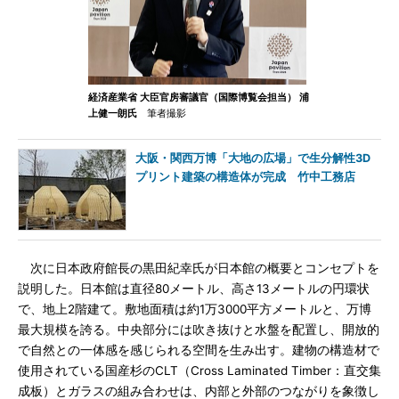
経済産業省 大臣官房審議官（国際博覧会担当） 浦
上健一朗氏
筆者撮影
大阪・関西万博「大地の広場」で生分解性3D
プリント建築の構造体が完成 竹中工務店
次に日本政府館長の黒田紀幸氏が日本館の概要とコンセプトを
説明した。日本館は直径80メートル、高さ13メートルの円環状
で、地上2階建て。敷地面積は約1万3000平方メートルと、万博
最大規模を誇る。中央部分には吹き抜けと水盤を配置し、開放的
で自然との一体感を感じられる空間を生み出す。建物の構造材で
使用されている国産杉のCLT（Cross Laminated Timber：直交集
成板）とガラスの組み合わせは、内部と外部のつながりを象徴し