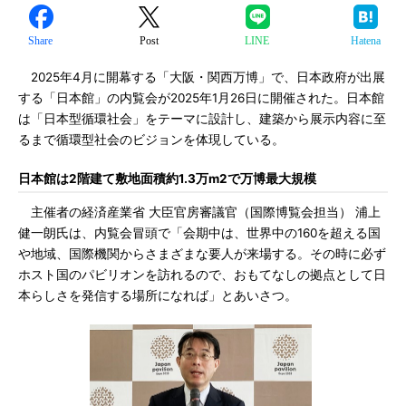
Share
Post
LINE
Hatena
2025年4月に開幕する「大阪・関西万博」で、日本政府が出展
する「日本館」の内覧会が2025年1月26日に開催された。日本館
は「日本型循環社会」をテーマに設計し、建築から展示内容に至
るまで循環型社会のビジョンを体現している。
日本館は2階建て敷地面積約1.3万m2で万博最大規模
主催者の経済産業省 大臣官房審議官（国際博覧会担当） 浦上
健一朗氏は、内覧会冒頭で「会期中は、世界中の160を超える国
や地域、国際機関からさまざまな要人が来場する。その時に必ず
ホスト国のパビリオンを訪れるので、おもてなしの拠点として日
本らしさを発信する場所になれば」とあいさつ。