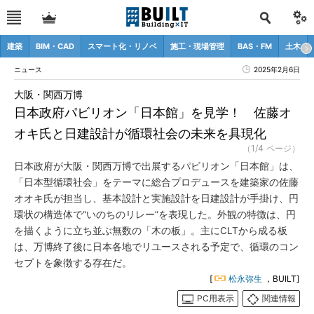
建築
BIM・CAD
スマート化・リノベ
施工・現場管理
BAS・FM
土木
ニュース
2025年2月6日
大阪・関西万博
日本政府パビリオン「日本館」を見学！ 佐藤オ
オキ氏と日建設計が循環社会の未来を具現化
（1/4 ページ）
日本政府が大阪・関西万博で出展するパビリオン「日本館」は、
「日本型循環社会」をテーマに総合プロデュースを建築家の佐藤
オオキ氏が担当し、基本設計と実施設計を日建設計が手掛け、円
環状の構造体で“いのちのリレー”を表現した。外観の特徴は、円
を描くように立ち並ぶ無数の「木の板」。主にCLTから成る板
は、万博終了後に日本各地でリユースされる予定で、循環のコン
セプトを象徴する存在だ。
[
松永弥生
，BUILT]
PC用表示
関連情報