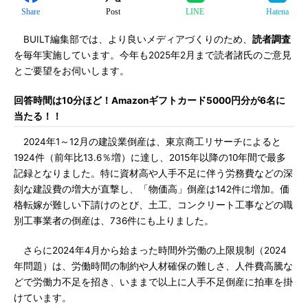
Share
Post
LINE
Hatena
BUILT編集部では、より良いメディアづくりのため、
読者調査
を毎年実施しています。今年も2025年2月まで読者諸氏のご意見
とご要望をお伺いします。
回答時間は10分ほど！Amazonギフトカード5000円分が6名に
当たる！！
2024年1～12月の建設業倒産は、東京商工リサーチによると
1924件（前年比13.6％増）に達し、2015年以降の10年間で最多
記録となりました。特に資材高や人手不足に伴う労務費などの深
刻な建設費の増大が直撃し、「物価高」倒産は142件に増加。価
格転嫁が難しい下請けのとび、土工、コンクリート工事などの職
別工事業者の倒産は、736件にも上りました。
さらに2024年4月から始まった時間外労働の上限規制（2024
年問題）は、労働時間の制約や人材確保の難しさ、人件費高騰な
どで労働力不足を招き、いままで以上に人手不足倒産に拍車を掛
けています。