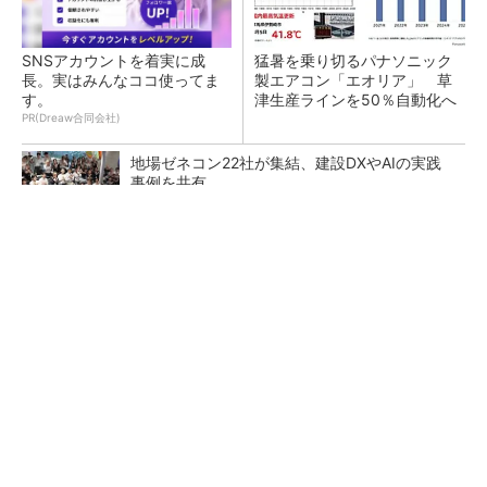
SNSアカウントを着実に成
猛暑を乗り切るパナソニック
長。実はみんなココ使ってま
製エアコン「エオリア」 草
す。
津生産ラインを50％自動化へ
PR(Dreaw合同会社)
地場ゼネコン22社が集結、建設DXやAIの実践
事例を共有
大規模データセンターをモジュール型に 申請
／設計から施工まで約2年を目指す
点群データを設計・維持管理で“使える3Dモデ
ル”に アイサンテクノロジーの新提案