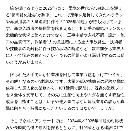
輪を掛けるように2025年には、団塊の世代が75歳以上を迎え
る“超高齢化社会”が到来。これまで定年を延長してきたベテラン
や再雇用者の大量退職に伴う「2025年問題」が待ち受けていま
す。新規入職者の採用難を踏まえると、担い手の需給バランスが
危機的な状況に陥るだけでなく、工事中断や入札不調、設計・施
工の品質低下、作業者1人の負担増による重大事故発生、技術者
や技能者の高齢化に伴う技術承継の断絶など、数年前から業界人
にとって悩みの種だったいくつもの問題がより深刻化するのは疑
いようがありません。
限られた人手でいかに業務を回して事業収益を上げていくか、
その解となるのが“建設DX”です。大量の紙や熟練者の経験や勘に
依存した属人化の業務から、ICT活用で脱却し、既存の業務プロ
セス全体を変革して、その先に生産性向上やムダを無くす収益性
改善を目指すことは、いまや他人事ではない建設業界の誰もが真
摯に向き合う時機になったといえるのではないでしょうか。
そこで今回のアンケートでは、2024年／2025年問題の対応状
況や長時間労働の原因を探るとともに、打開策となる建設ICTで