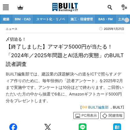
建築
BIM・CAD
スマート化・リノベ
施工・現場管理
BAS・FM
土木
ニュース
2025年1月21日
〆切迫る！
【終了しました】アマギフ5000円が当たる！
「2024年／2025年問題とAI活用の実態」のBUILT
読者調査
BUILT編集部では、建設業の課題解決への道をICTで照らすメデ
ィア作りのために、毎年恒例の「読者アンケート」を2025年2月
まで実施中です。アンケートは10分ほどで終わります。ご回答い
ただいた方の中から抽選で6名に、Amazonギフトカード5000円
分をプレゼントします。
[
BUILT編集部
，BUILT]
PC用表示
関連情報