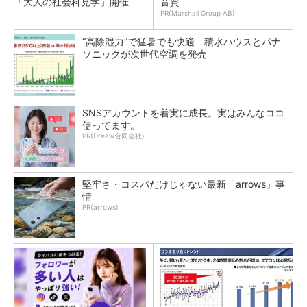
「大人の社会科見学」開催
音質
PR(Marshall Group AB)
“高除湿力”で猛暑でも快適 積水ハウスとパナ
ソニックが次世代空調を発売
SNSアカウントを着実に成長。実はみんなココ
使ってます。
PR(Dreaw合同会社)
堅牢さ・コスパだけじゃない最新「arrows」事
情
PR(arrows)