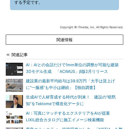
する予定です。
Copyright © ITmedia, Inc. All Rights Reserved.
関連情報
関連記事
AI：AIとの会話だけで1mm単位の調整が可能な建築
3Dモデル生成 「ACIMUS」β版2月リリース
建設業の最新平均給与は39.9万円「大手は賃上げ
に“一服感”も中小は継続」【独自調査】
生成AIで人材育成する時代が到来！ 建設の“暗黙
知”をTektomeで構造化データに
AI：写真にマッチするエクステリアをAIが提案
LIXIL総合カタログに施工イメージ検索機能