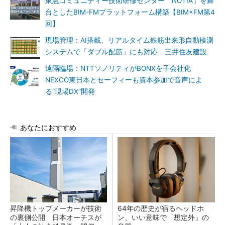
東急コミュニティー技術研修センター「NOTIA」を舞
台としたBIM-FMプラットフォーム構築【BIM×FM第4
回】
現場管理：AI搭載、リアルタイム鉄筋出来形自動検測
システムで「ダブル配筋」にも対応 三井住友建設
遠隔臨場：NTTソノリティがBONXを子会社化
NEXCO東日本とセーフィーも資本参加で音声によ
る“現場DX”開発
あなたにおすすめ
昇降機トップメーカーが技術
64年の歴史が宿るヘッドホ
の裏側公開 日本オーチスが
ン、いい意味で「想定外」の