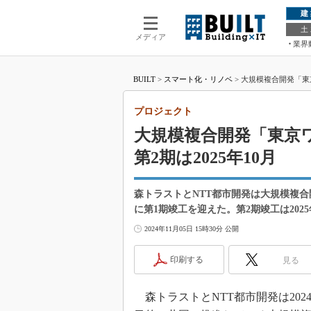
建
土
メディア
業界
BUILT
>
スマート化・リノベ
>
大規模複合開発「東
プロジェクト
大規模複合開発「東京
第2期は2025年10月
森トラストとNTT都市開発は大規模複合
に第1期竣工を迎えた。第2期竣工は202
2024年11月05日 15時30分 公開
印刷する
見る
森トラストとNTT都市開発は202