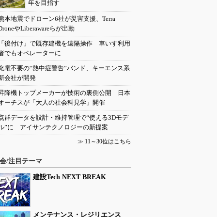
年を目指す
熊本地震でドローン6社が災害支援、Terra
DroneやLiberawareらが出動
「後付け」で既存建機を遠隔操作 車いす利用
者でもオペレーターに
充電不要の“熱中症警告”バンド、キーエンス系
新会社が開発
昇降機トップメーカーが技術の裏側公開 日本
オーチスが「大人の社会科見学」開催
点群データを設計・維持管理で“使える3Dモデ
ル”に アイサンテクノロジーの新提案
≫
11～30位はこちら
会/注目テーマ
建設Tech NEXT BREAK
メンテナンス・レジリエンス