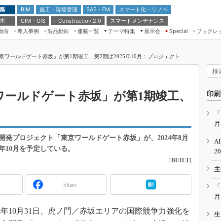
 築
施工・現場管理
BAS・FM
スマート化・リノベ
BIM
 木
CIM・GIS
スマートメンテナンス
i-Construction 2.0
動向
導入事例
製品動向
連載一覧
テーマ特集
展示会
ブックレ
Special
建設Tech NEXT BREAK
メンテナンス・レジリエンス
TOKYO2026
京ワールドゲート赤坂」が第1期竣工、第2期は2025年10月：プロジェクト
ドローンがもたらす建設業界の“ゲー
第8回 国際 建設・測量展
ムチェンジ” Ver.2.0
（CSPI2026）
脱3Kから新3Kへ導く建設×IT
第10回 JAPAN BUILD TOKYO－建
ワールドゲート赤坂」が第1期竣工、
印刷
築・土木・不動産の先端技術展－
“Society5.0”時代のスマートビル
Japan Drone 2023
VR／ARが描くモノづくりのミライ
「
月
メンテナンス・レジリエンスOSAKA
2020
開発プロジェクト「東京ワールドゲート赤坂」が、2024年8月
A
日本 ものづくりワールド 2020
5年10月を予定している。
2
[
BUILT
]
メンテナンス・レジリエンスTOKYO
主
2019
IGAS2018
Share
「
月
4年10月31日、虎ノ門／赤坂エリアの国際競争力強化を
生