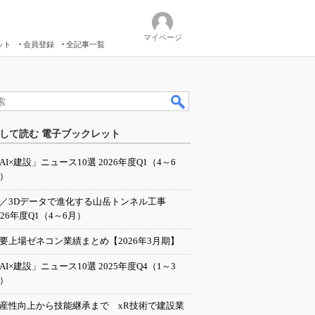
マイページ
ット
会員登録
全記事一覧
して読む 電子ブックレット
AI×建設」ニュース10選 2026年度Q1（4～6
）
I／3Dデータで進化する山岳トンネル工事
026年度Q1（4～6月）
要上場ゼネコン業績まとめ【2026年3月期】
AI×建設」ニュース10選 2025年度Q4（1～3
）
産性向上から技能継承まで xR技術で建設業