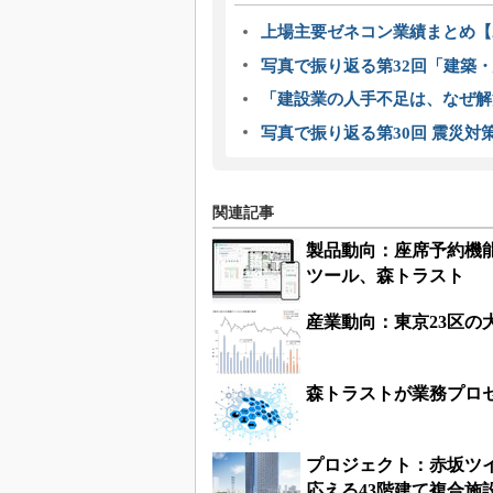
上場主要ゼネコン業績まとめ【2
写真で振り返る第32回「建築・建
「建設業の人手不足は、なぜ解
写真で振り返る第30回 震災対
関連記事
製品動向：座席予約機
ツール、森トラスト
産業動向：東京23区
森トラストが業務プロ
プロジェクト：赤坂ツ
応える43階建て複合施