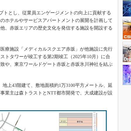
街区コンセプトとし、従業員エンゲージメントの向上に貢献する
準のホテルやサービスアパートメントの展開を計画して
る他、赤坂エリアの歴史文化を発信する施設を開設する
え、医療施設「メディカルスクエア赤坂」が他施設に先行
トタワーが竣工する第2期竣工（2025年10月）に合
誘致や、東京ワールドゲート赤坂と赤坂氷川神社を結ぶ
上43階建て、敷地面積約1万3100平方メートル、延
ル。事業主は森トラストとNTT都市開発で、大成建設が設