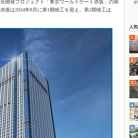
複合開発プロジェクト「東京ワールドゲート赤坂」の竣
が
坂は2024年8月に第1期竣工を迎え、第2期竣工は
人気