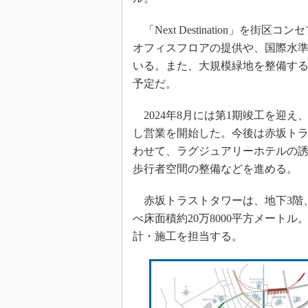
「Next Destination」を
オフィスフロアの提供や、国際水
いる。また、大規模緑地を整備す
予定だ。
2024年8月には第1期竣工を迎
し営業を開始した。今後は赤坂トラス
わせて、ラグジュアリーホテルの
歩行者空間の整備などを進める。
赤坂トラストタワーは、地下3階、地
べ床面積約20万8000平方メート
計・施工を担当する。