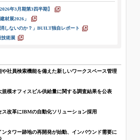
026年3月期第3四半期】
材展2026」
消しないのか？」BUILT独自レポート
策技術展
能や社員検索機能を備えた新しいワークスペース管理
の大規模オフィスビル供給量に関する調査結果を公表
セス改革にIBMの自動化ソリューション採用
インタワー跡地の再開発が始動、インバウンド需要に
設