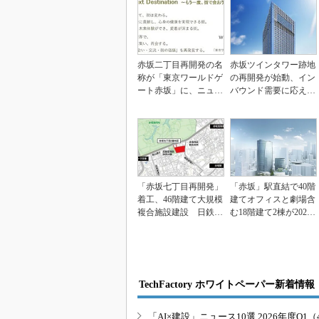
赤坂二丁目再開発の名
赤坂ツインタワー跡地
称が「東京ワールドゲ
の再開発が始動、イン
ート赤坂」に、ニュー
バウンド需要に応える
ノーマルの先の未来
43階建て複合施設
に...
「赤坂七丁目再開発」
「赤坂」駅直結で40階
着工、46階建て大規模
建てオフィスと劇場含
複合施設建設 日鉄興
む18階建て2棟が2028
和／野村不動産
年誕生、三菱...
TechFactory ホワイトペーパー新着情報
「AI×建設」ニュース10選 2026年度Q1（