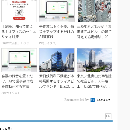
【危険】知って備え
手作業はもう不要。録
三菱地所とTBSが「国
る！オフィスのセキュ
音をアップするだけの
際新赤坂ビル」の建て
リティ対策
AI議事録
替えで協定締結、2029
年の竣工を目指...
PR(株式会社アルファーテクノ)
PR(カイタヨ)
会議の録音を置くだ
新日鉄興和不動産が本
東京／北青山に38階建
け。AIで議事録作成
格展開するオフィスビ
て複合ビル、30年竣
を自動化する方法
ルブランド「BIZCOR
工 UR都市機構が再
E」、なぜ中規模...
開発事業着工
PR(カイタヨ)
Recommended by
PR
4～6月）