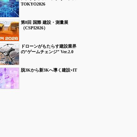
TOKYO2026
第8回 国際 建設・測量展
（CSPI2026）
ドローンがもたらす建設業界
の“ゲームチェンジ” Ver.2.0
脱3Kから新3Kへ導く建設×IT