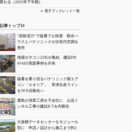
変わる（2025年下半期）
≫ 電子ブックレット一覧
記事トップ10
“高除湿力”で猛暑でも快適 積水ハ
ウスとパナソニックが次世代空調を
発売
地場ゼネコン22社が集結、建設DX
やAIの実践事例を共有
猛暑を乗り切るパナソニック製エア
コン「エオリア」 草津生産ライン
を50％自動化へ
鹿島が演算工房を子会社に 山岳ト
ンネル工事の建設ICTを内製化
大規模データセンターをモジュール
型に 申請／設計から施工まで約2