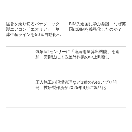
猛暑を乗り切るパナソニック
BIM先進国に学ぶ鼎談 なぜ英
製エアコン「エオリア」 草
国はBIMを義務化したのか？
津生産ラインを50％自動化へ
気象IoTセンサーに「連続雨量算出機能」を追
加 安衛法による屋外作業の中止判断に
圧入施工の現場管理など3種のWebアプリ開
発 技研製作所が2025年6月に製品化