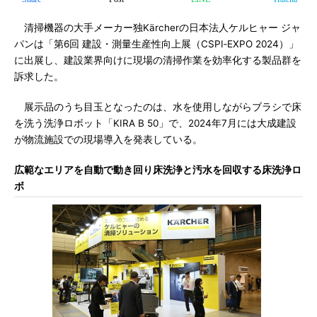
清掃機器の大手メーカー独Kärcherの日本法人ケルヒャー ジャ
パンは「第6回 建設・測量生産性向上展（CSPI‐EXPO 2024）」
に出展し、建設業界向けに現場の清掃作業を効率化する製品群を
訴求した。
展示品のうち目玉となったのは、水を使用しながらブラシで床
を洗う洗浄ロボット「KIRA B 50」で、2024年7月には大成建設
が物流施設での現場導入を発表している。
広範なエリアを自動で動き回り床洗浄と汚水を回収する床洗浄ロ
ボ