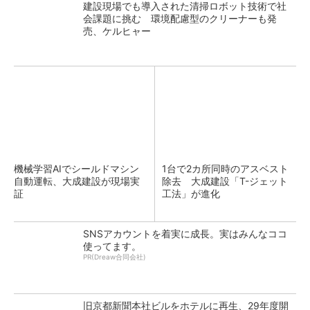
建設現場でも導入された清掃ロボット技術で社
会課題に挑む 環境配慮型のクリーナーも発
売、ケルヒャー
機械学習AIでシールドマシン
1台で2カ所同時のアスベスト
自動運転、大成建設が現場実
除去 大成建設「T-ジェット
証
工法」が進化
SNSアカウントを着実に成長。実はみんなココ
使ってます。
PR(Dreaw合同会社)
旧京都新聞本社ビルをホテルに再生、29年度開