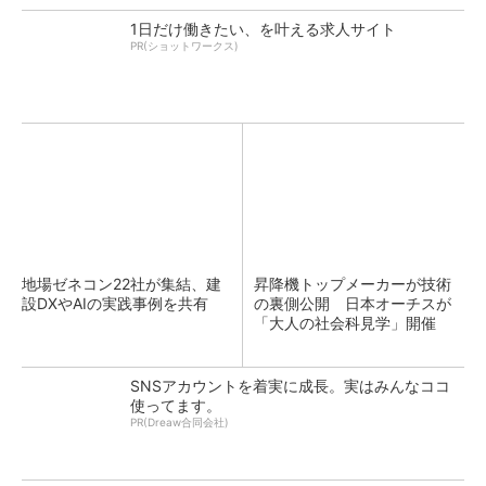
1日だけ働きたい、を叶える求人サイト
PR(ショットワークス)
地場ゼネコン22社が集結、建
昇降機トップメーカーが技術
設DXやAIの実践事例を共有
の裏側公開 日本オーチスが
「大人の社会科見学」開催
SNSアカウントを着実に成長。実はみんなココ
使ってます。
PR(Dreaw合同会社)