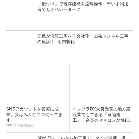
「後付け」で既存建機を遠隔操作 車いす利用
者でもオペレーターに
鹿島が演算工房を子会社化 山岳トンネル工事
の建設ICTを内製化
SNSアカウントを着実に成
インフラDX大賞受賞の地方建
長。実はみんなココ使ってま
設業でもできる「遠隔施
す。
工」、奈良のゼネコンが独自
装置とStarlinkで実現
PR(Dreaw合同会社)
3D鉄筋モデルから加工用データまで連携、構