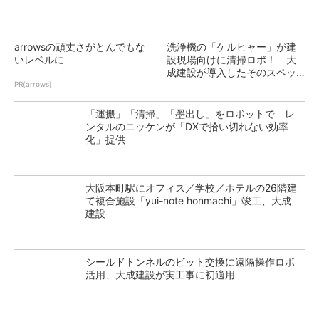
arrowsの頑丈さがとんでもな
洗浄機の「ケルヒャー」が建
いレベルに
設現場向けに清掃ロボ！ 大
成建設が導入したそのスペッ
クは？
PR(arrows)
「運搬」「清掃」「墨出し」をロボットで レ
ンタルのニッケンが「DXで拾い切れない効率
化」提供
大阪本町駅にオフィス／学校／ホテルの26階建
て複合施設「yui-note honmachi」竣工、大成
建設
シールドトンネルのビット交換に遠隔操作ロボ
活用、大成建設が実工事に初適用