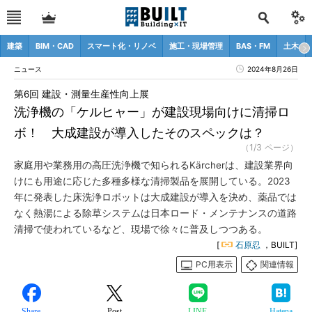
建築
BIM・CAD
スマート化・リノベ
施工・現場管理
BAS・FM
土木
ニュース
2024年8月26日
第6回 建設・測量生産性向上展
洗浄機の「ケルヒャー」が建設現場向けに清掃ロ
ボ！ 大成建設が導入したそのスペックは？
（1/3 ページ）
家庭用や業務用の高圧洗浄機で知られるKärcherは、建設業界向
けにも用途に応じた多種多様な清掃製品を展開している。2023
年に発表した床洗浄ロボットは大成建設が導入を決め、薬品では
なく熱湯による除草システムは日本ロード・メンテナンスの道路
清掃で使われているなど、現場で徐々に普及しつつある。
[
石原忍
，BUILT]
PC用表示
関連情報
Share
Post
LINE
Hatena