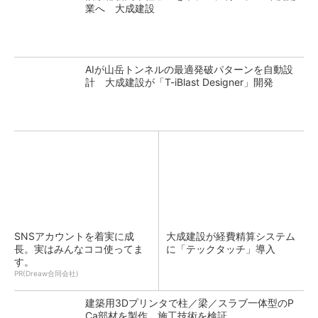
業へ 大成建設
AIが山岳トンネルの最適発破パターンを自動設
計 大成建設が「T-iBlast Designer」開発
SNSアカウントを着実に成
大成建設が経費精算システム
長。実はみんなココ使ってま
に「テックタッチ」導入
す。
PR(Dreaw合同会社)
建築用3Dプリンタで柱／梁／スラブ一体型のP
Ca部材を製作、施工技術を検証