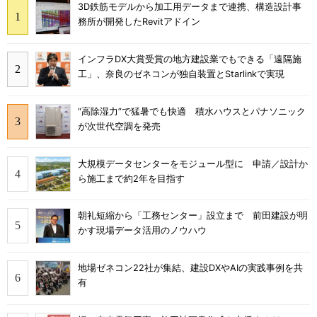
3D鉄筋モデルから加工用データまで連携、構造設計事
務所が開発したRevitアドイン
インフラDX大賞受賞の地方建設業でもできる「遠隔施
工」、奈良のゼネコンが独自装置とStarlinkで実現
“高除湿力”で猛暑でも快適 積水ハウスとパナソニック
が次世代空調を発売
大規模データセンターをモジュール型に 申請／設計か
ら施工まで約2年を目指す
朝礼短縮から「工務センター」設立まで 前田建設が明
かす現場データ活用のノウハウ
地場ゼネコン22社が集結、建設DXやAIの実践事例を共
有