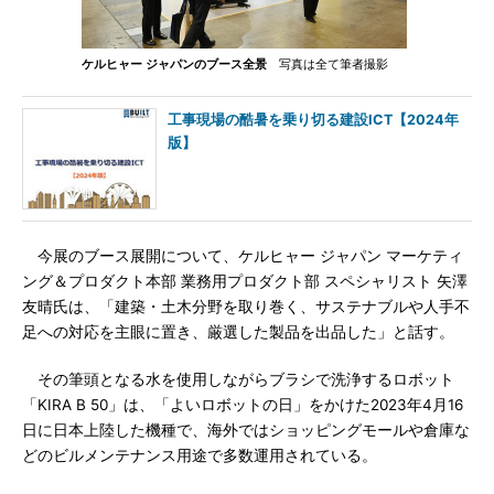
ケルヒャー ジャパンのブース全景
写真は全て筆者撮影
工事現場の酷暑を乗り切る建設ICT【2024年
版】
今展のブース展開について、ケルヒャー ジャパン マーケティ
ング＆プロダクト本部 業務用プロダクト部 スペシャリスト 矢澤
友晴氏は、「建築・土木分野を取り巻く、サステナブルや人手不
足への対応を主眼に置き、厳選した製品を出品した」と話す。
その筆頭となる水を使用しながらブラシで洗浄するロボット
「KIRA B 50」は、「よいロボットの日」をかけた2023年4月16
日に日本上陸した機種で、海外ではショッピングモールや倉庫な
どのビルメンテナンス用途で多数運用されている。