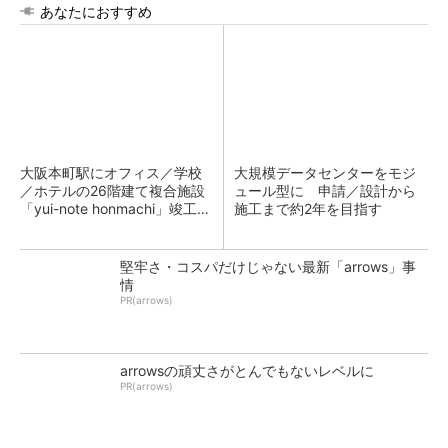
あなたにおすすめ
大阪本町駅にオフィス／学校
大規模データセンターをモジ
／ホテルの26階建て複合施設
ュール型に 申請／設計から
「yui-note honmachi」竣工、
施工まで約2年を目指す
大成建設
堅牢さ・コスパだけじゃない最新「arrows」事
情
PR(arrows)
arrowsの頑丈さがとんでもないレベルに
PR(arrows)