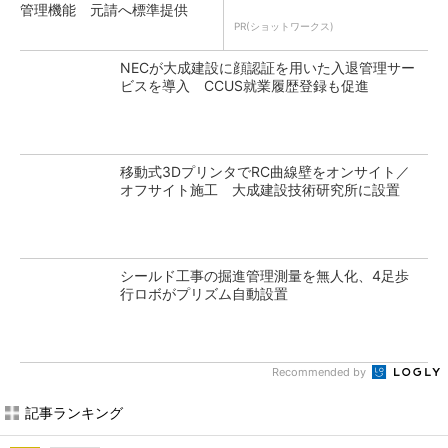
管理機能 元請へ標準提供
PR(ショットワークス)
NECが大成建設に顔認証を用いた入退管理サー
ビスを導入 CCUS就業履歴登録も促進
移動式3DプリンタでRC曲線壁をオンサイト／
オフサイト施工 大成建設技術研究所に設置
シールド工事の掘進管理測量を無人化、4足歩
行ロボがプリズム自動設置
Recommended by
記事ランキング