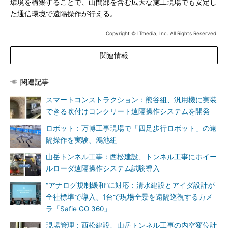
環境を構築することで、山間部を含む広大な施工現場でも安定し
た通信環境で遠隔操作が行える。
Copyright © ITmedia, Inc. All Rights Reserved.
関連情報
関連記事
スマートコンストラクション：熊谷組、汎用機に実装
できる吹付けコンクリート遠隔操作システムを開発
ロボット：万博工事現場で「四足歩行ロボット」の遠
隔操作を実験、鴻池組
山岳トンネル工事：西松建設、トンネル工事にホイー
ルローダ遠隔操作システム試験導入
“アナログ規制緩和”に対応：清水建設とアイダ設計が
全社標準で導入、1台で現場全景を遠隔巡視するカメ
ラ「Safie GO 360」
現場管理：西松建設、山岳トンネル工事の内空変位計