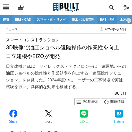
建築
BIM・CAD
スマート化・リノベ
施工・現場管理
BAS・FM
土木
ニュース
2024年4月16日
スマートコンストラクション
3D映像で油圧ショベル遠隔操作の作業性を向上
日立建機やEIZOが開発
日立建機とEIZO、サイレックス・テクノロジーは、遠隔地からの
油圧ショベルの操作性と作業効率を向上する「遠隔操作ソリュー
ション」を開発した。2024年度中にユーザーの工事現場で実証
試験を行い、具体的な効果を検証する。
[BUILT]
PC用表示
関連情報
Share
Post
LINE
Hatena