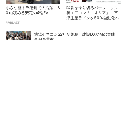
小さな軽トラ感覚で大活躍。3
猛暑を乗り切るパナソニック
0kg積める安定の4輪EV
製エアコン「エオリア」 草
津生産ラインを50％自動化へ
PR(BLAZE)
地場ゼネコン22社が集結、建設DXやAIの実践
事例を共有
昇降機トップメーカーが技術の裏側公開 日本
オーチスが「大人の社会科見学」開催
熊本地震でドローン6社が災害支援、テラドロ
ーンやLiberawareらが出動