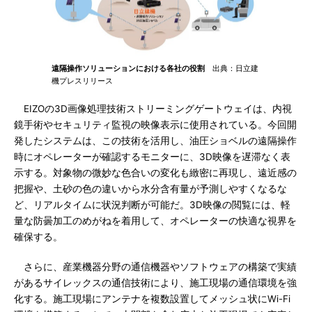
遠隔操作ソリューションにおける各社の役割
出典：日立建
機プレスリリース
EIZOの3D画像処理技術ストリーミングゲートウェイは、内視
鏡手術やセキュリティ監視の映像表示に使用されている。今回開
発したシステムは、この技術を活用し、油圧ショベルの遠隔操作
時にオペレーターが確認するモニターに、3D映像を遅滞なく表
示する。対象物の微妙な色合いの変化も緻密に再現し、遠近感の
把握や、土砂の色の違いから水分含有量が予測しやすくなるな
ど、リアルタイムに状況判断が可能だ。3D映像の閲覧には、軽
量な防曇加工のめがねを着用して、オペレーターの快適な視界を
確保する。
さらに、産業機器分野の通信機器やソフトウェアの構築で実績
があるサイレックスの通信技術により、施工現場の通信環境を強
化する。施工現場にアンテナを複数設置してメッシュ状にWi-Fi