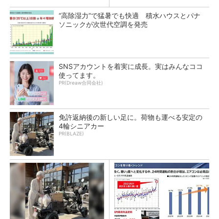
“高除湿力”で猛暑でも快適 積水ハウスとパナ
ソニックが次世代空調を発売
SNSアカウントを着実に成長。実はみんなココ
使ってます。
PR(Dreaw合同会社)
免許返納後の新しい足に。荷物も運べる安定の
4輪シニアカー
PR(BLAZE)