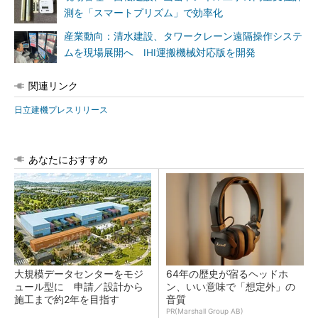
測を「スマートプリズム」で効率化
産業動向：清水建設、タワークレーン遠隔操作システ
ムを現場展開へ IHI運搬機械対応版を開発
関連リンク
日立建機プレスリリース
あなたにおすすめ
大規模データセンターをモジ
64年の歴史が宿るヘッドホ
ュール型に 申請／設計から
ン、いい意味で「想定外」の
施工まで約2年を目指す
音質
PR(Marshall Group AB)