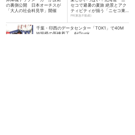
の裏側公開 日本オーチスが
セコで避暑の夏旅 絶景とアク
「大人の社会科見学」開催
ティビティが揃う「ニセコ東
急 グラン・ヒラフ」～東急不
PR(東急不動産)
動産
千葉・印西のデータセンター「TOK1」で40M
W規模の新棟着工、AirTrunk
地場ゼネコン22社が集結、建設DXやAIの実践
事例を共有
熊本地震でドローン6社が災害支援、テラドロ
ーンやLiberawareらが出動