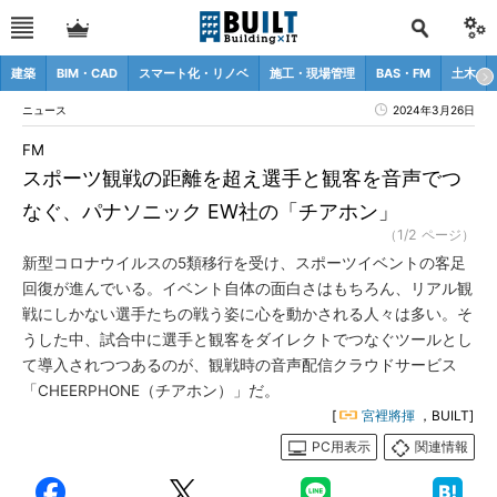
建築
BIM・CAD
スマート化・リノベ
施工・現場管理
BAS・FM
土木
ニュース
2024年3月26日
FM
スポーツ観戦の距離を超え選手と観客を音声でつ
なぐ、パナソニック EW社の「チアホン」
（1/2 ページ）
新型コロナウイルスの5類移行を受け、スポーツイベントの客足
回復が進んでいる。イベント自体の面白さはもちろん、リアル観
戦にしかない選手たちの戦う姿に心を動かされる人々は多い。そ
うした中、試合中に選手と観客をダイレクトでつなぐツールとし
て導入されつつあるのが、観戦時の音声配信クラウドサービス
「CHEERPHONE（チアホン）」だ。
[
宮裡將揮
，BUILT]
PC用表示
関連情報