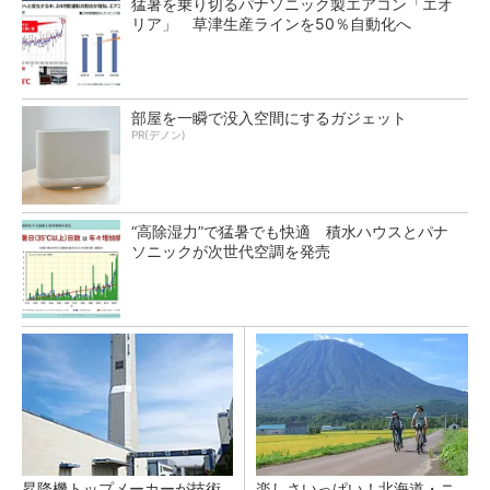
猛暑を乗り切るパナソニック製エアコン「エオ
リア」 草津生産ラインを50％自動化へ
部屋を一瞬で没入空間にするガジェット
PR(デノン)
“高除湿力”で猛暑でも快適 積水ハウスとパナ
ソニックが次世代空調を発売
昇降機トップメーカーが技術
楽しさいっぱい！北海道・ニ