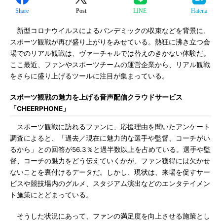
Share
Post
LINE
Hatena
新型コロナウイルスによるパンデミックの収束などを背景に、
スポーツ観戦が再び盛り上がりをみせている。熱狂に沸き立つ会
場でのリアル観戦は、ヴァーチャルでは替えのきかない体験だ。
ここ最近、ファンやスポーツチームの運営企業から、リアル観戦
をさらに盛り上げるツールに注目が集まっている。
スポーツ観戦の魅力を上げる音声配信クラウドサービス
「CHEERPHONE」
スポーツ観戦に訪れるファンに、応援理由を聞いたアンケート
調査によると、「過去／現在に魅力的な選手や監督、コーチがい
るから」との回答が56.3％と過半数以上を占めている。選手や監
督、コーチの魅力をどう伝えていくかが、ファン獲得には欠かせ
ないことを裏付けるデータだ。しかし、現状は、来場を促すサー
ビスや競技場内のグルメ、スタジアム演出などのエンタテイメン
ト施策にとどまっている。
そうした状況にあって、ファンの満足度を向上させる施策とし