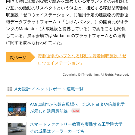
向けて特に先進的な取り組みを進めているオランダとの共創およ
び互いの活動のリスペクトという側面と、後述する移動型資源回
収施設「ゼロウェイステーション」に適用予定の建設物の資源循
環データプラットフォーム（「しげんバンク」）の開発元がオラ
ンダのMadaster（大成建設と提携している）であることも関係
している。展示会場ではMadasterのプラットフォームとの連携
に関する展示も行われていた。
資源循環のハブとなる移動型資源回収施設「ゼ
ロウェイステーション」
Copyright © ITmedia, Inc. All Rights Reserved.
メカ設計 イベントレポート 連載一覧
AMは試作から製造現場へ、北米トヨタや信越化学
が示した活用最前線
スマートファクトリー教育を実践する工学院大学
その成果はソーラーカーでも