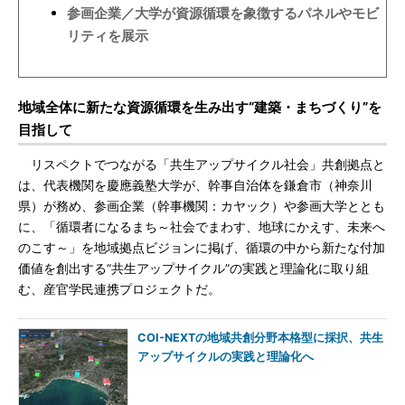
参画企業／大学が資源循環を象徴するパネルやモビ
リティを展示
地域全体に新たな資源循環を生み出す“建築・まちづくり”を
目指して
リスペクトでつながる「共生アップサイクル社会」共創拠点と
は、代表機関を慶應義塾大学が、幹事自治体を鎌倉市（神奈川
県）が務め、参画企業（幹事機関：カヤック）や参画大学ととも
に、「循環者になるまち～社会でまわす、地球にかえす、未来へ
のこす～」を地域拠点ビジョンに掲げ、循環の中から新たな付加
価値を創出する“共生アップサイクル”の実践と理論化に取り組
む、産官学民連携プロジェクトだ。
COI-NEXTの地域共創分野本格型に採択、共生
アップサイクルの実践と理論化へ