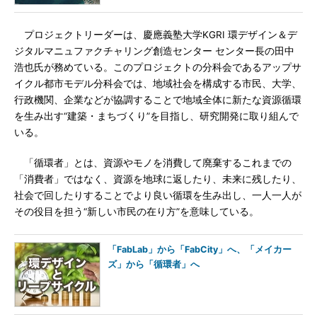
プロジェクトリーダーは、慶應義塾大学KGRI 環デザイン＆デ
ジタルマニュファクチャリング創造センター センター長の田中
浩也氏が務めている。このプロジェクトの分科会であるアップサ
イクル都市モデル分科会では、地域社会を構成する市民、大学、
行政機関、企業などが協調することで地域全体に新たな資源循環
を生み出す“建築・まちづくり”を目指し、研究開発に取り組んで
いる。
「循環者」とは、資源やモノを消費して廃棄するこれまでの
「消費者」ではなく、資源を地球に返したり、未来に残したり、
社会で回したりすることでより良い循環を生み出し、一人一人が
その役目を担う“新しい市民の在り方”を意味している。
「FabLab」から「FabCity」へ、「メイカー
ズ」から「循環者」へ