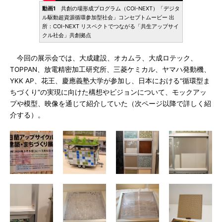
動画1
共創の場形成プログラム（COI-NEXT）「デジタ
ル駆動超資源循環参加型社会」コンセプトムービー 出
所：COI-NEXT リスペクトでつながる「共生アップサイ
クル社会」共創拠点
今回の展示会では、大成建設、オカムラ、大成ロテック、
TOPPAN、放電精密加工研究所、三菱ケミカル、ヤマハ発動機、
YKK AP、花王、慶應義塾大学が参加し、日本における“循環型ま
ちづくり”の実現に向けた構想やビジョンについて、モックアッ
プや模型、映像を通じて紹介していた（次ページ以降で詳しく紹
介する）。