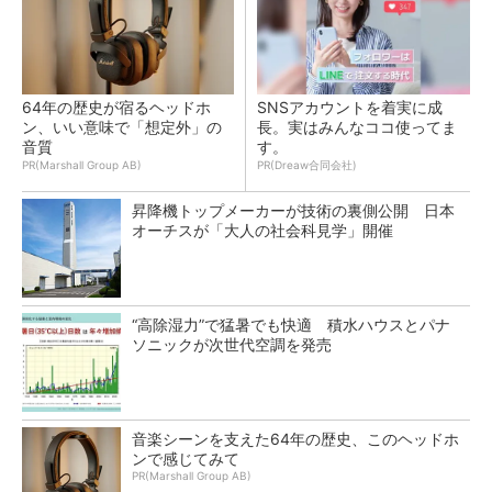
64年の歴史が宿るヘッドホ
SNSアカウントを着実に成
ン、いい意味で「想定外」の
長。実はみんなココ使ってま
音質
す。
PR(Marshall Group AB)
PR(Dreaw合同会社)
昇降機トップメーカーが技術の裏側公開 日本
オーチスが「大人の社会科見学」開催
“高除湿力”で猛暑でも快適 積水ハウスとパナ
ソニックが次世代空調を発売
音楽シーンを支えた64年の歴史、このヘッドホ
ンで感じてみて
PR(Marshall Group AB)