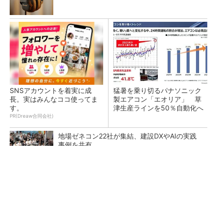
SNSアカウントを着実に成
猛暑を乗り切るパナソニック
長。実はみんなココ使ってま
製エアコン「エオリア」 草
す。
津生産ラインを50％自動化へ
PR(Dreaw合同会社)
地場ゼネコン22社が集結、建設DXやAIの実践
事例を共有
大規模データセンターをモジュール型に 申請
／設計から施工まで約2年を目指す