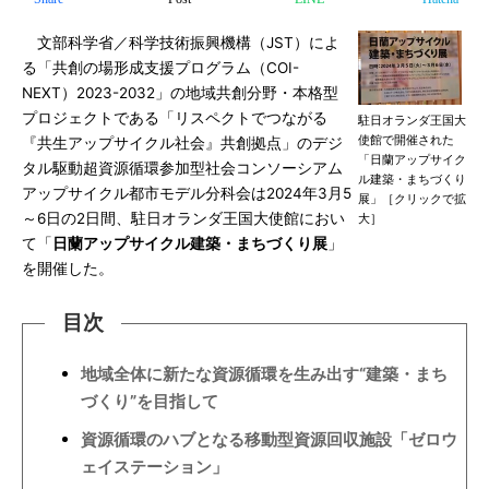
文部科学省／科学技術振興機構（JST）によ
る「共創の場形成支援プログラム（COI-
NEXT）2023-2032」の地域共創分野・本格型
プロジェクトである「リスペクトでつながる
駐日オランダ王国大
使館で開催された
『共生アップサイクル社会』共創拠点」のデジ
「日蘭アップサイク
タル駆動超資源循環参加型社会コンソーシアム
ル建築・まちづくり
アップサイクル都市モデル分科会は2024年3月5
展」［クリックで拡
～6日の2日間、駐日オランダ王国大使館におい
大］
て「
日蘭アップサイクル建築・まちづくり展
」
を開催した。
目次
地域全体に新たな資源循環を生み出す“建築・まち
づくり”を目指して
資源循環のハブとなる移動型資源回収施設「ゼロウ
ェイステーション」