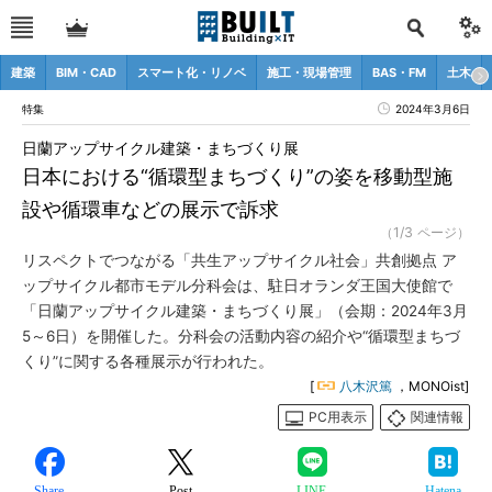
建築
BIM・CAD
スマート化・リノベ
施工・現場管理
BAS・FM
土木
特集
2024年3月6日
日蘭アップサイクル建築・まちづくり展
日本における“循環型まちづくり”の姿を移動型施
設や循環車などの展示で訴求
（1/3 ページ）
リスペクトでつながる「共生アップサイクル社会」共創拠点 ア
ップサイクル都市モデル分科会は、駐日オランダ王国大使館で
「日蘭アップサイクル建築・まちづくり展」（会期：2024年3月
5～6日）を開催した。分科会の活動内容の紹介や“循環型まちづ
くり”に関する各種展示が行われた。
[
八木沢篤
，MONOist]
PC用表示
関連情報
Share
Post
LINE
Hatena