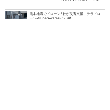
熊本地震でドローン6社が災害支援、テラドロ
ーンやLiberawareらが出動
点群データを設計・維持管理で“使える3Dモデ
ル”に アイサンテクノロジーの新提案
鹿島が演算工房を子会社化 山岳トンネル工事
の建設ICTを内製化