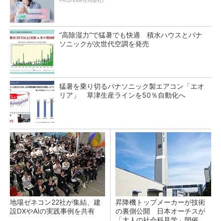
PR(Dreaw合同会社)
“高除湿力”で猛暑でも快適 積水ハウスとパナ
ソニックが次世代空調を発売
猛暑を乗り切るパナソニック製エアコン「エオ
リア」 草津生産ラインを50％自動化へ
地場ゼネコン22社が集結、建
昇降機トップメーカーが技術
設DXやAIの実践事例を共有
の裏側公開 日本オーチスが
「大人の社会科見学」開催