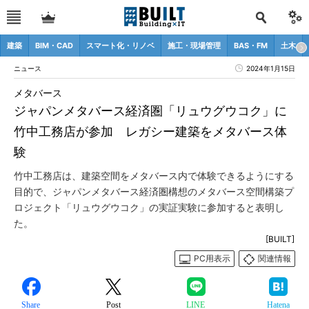
建築
BIM・CAD
スマート化・リノベ
施工・現場管理
BAS・FM
土木
ニュース
2024年1月15日
メタバース
ジャパンメタバース経済圏「リュウグウコク」に
竹中工務店が参加 レガシー建築をメタバース体
験
竹中工務店は、建築空間をメタバース内で体験できるようにする
目的で、ジャパンメタバース経済圏構想のメタバース空間構築プ
ロジェクト「リュウグウコク」の実証実験に参加すると表明し
た。
[BUILT]
PC用表示
関連情報
Share
Post
LINE
Hatena