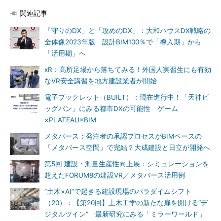
関連記事
「守りのDX」と「攻めのDX」：大和ハウスDX戦略の
全体像2023年版 設計BIM100％で「導入期」から
「活用期」へ
xR：高所足場から落ちてみる！外国人実習生にも有効
なVR安全講習を地方建設業者が開始
電子ブックレット（BUILT）：現在進行中！「天神ビ
ッグバン」にみる都市DXの可能性 ゲーム
×PLATEAU×BIM
メタバース：発注者の承認プロセスがBIMベースの
「メタバース空間」で完結？大成建設と日立が開発へ
第5回 建設・測量生産性向上展：シミュレーションを
超えたFORUM8の建設VR／メタバース活用例
“土木×AI”で起きる建設現場のパラダイムシフト
（20）：【第20回】土木工学の新たな扉を開ける“デ
ジタルツイン” 最新研究にみる「ミラーワールド」