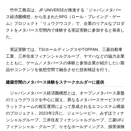
竹中工務店は、JP UNIVERSEが推進する「ジャパンメタバー
ス経済圏構想」から生まれたRPG（ロール・プレイング・ゲー
ム）プロジェクト「リュウグウコク」で、企業のリアルなプロダ
クトをメタバース空間内で体験する実証実験に参加すると発表し
た。
実証実験では、TSIホールディングスやTOPPAN、三菱自動車
工業、三井住友フィナンシャルグループ、ヤマハなどの協力企業
とともに、ゲーム／メタバースの体験と参加企業が紹介したい製
品やコンテンツを仮想空間で融合させた技術検証を行う。
建築空間のメタバース体験をステークホルダーに提供
ジャパンメタバース経済圏構想とは、オープンメタバース基盤
のリュウグウコクを中心に据え、異なるメタバースサービスやプ
ラットフォームの相互運用によって形成されるエコシステム構築
のプロジェクト。2023年2月に、ジェーシービー、みずほフィナ
ンシャルグループ、三井住友フィナンシャルグループ、三菱UFJ
フィナンシャル・グループ、りそなホールディングス、損害保険