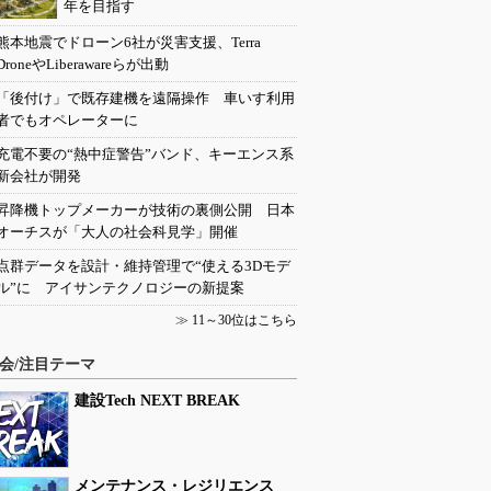
年を目指す
熊本地震でドローン6社が災害支援、Terra
DroneやLiberawareらが出動
「後付け」で既存建機を遠隔操作 車いす利用
者でもオペレーターに
充電不要の“熱中症警告”バンド、キーエンス系
新会社が開発
昇降機トップメーカーが技術の裏側公開 日本
オーチスが「大人の社会科見学」開催
点群データを設計・維持管理で“使える3Dモデ
ル”に アイサンテクノロジーの新提案
≫
11～30位はこちら
会/注目テーマ
建設Tech NEXT BREAK
メンテナンス・レジリエンス