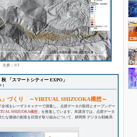
出典：※3
O 2023 秋 「スマートシティー EXPO」
中！
くり ～VIRTUAL SHIZUOKA構想～
全域をレーザスキャナーで測量し、点群データの取得とオープンデー
AL SHIZUOKA構想」
を推進しています。本講演では、点群データ
新たな価値の創造を目指す取り組みについて、静岡県 デジタル戦略局