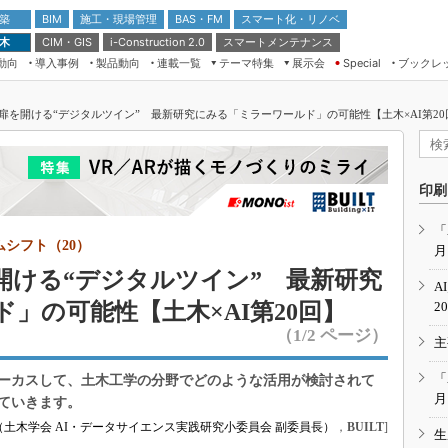
 築
施工・現場管理
BAS・FM
スマート化・リノベ
BIM
 木
CIM・GIS
スマートメンテナンス
i-Construction 2.0
動向
導入事例
製品動向
連載一覧
テーマ特集
展示会
ブックレ
Special
建設Tech NEXT BREAK
メンテナンス・レジリエンス
TOKYO2026
扉を開ける“デジタルツイン” 最新研究にみる「ミラーワールド」の可能性【土木×AI第20
ドローンがもたらす建設業界の“ゲー
第8回 国際 建設・測量展
ムチェンジ” Ver.2.0
（CSPI2026）
脱3Kから新3Kへ導く建設×IT
第10回 JAPAN BUILD TOKYO－建
印刷
築・土木・不動産の先端技術展－
“Society5.0”時代のスマートビル
Japan Drone 2023
VR／ARが描くモノづくりのミライ
「
ムシフト（20）
月
メンテナンス・レジリエンスOSAKA
2020
開ける“デジタルツイン” 最新研究
A
日本 ものづくりワールド 2020
」の可能性【土木×AI第20回】
2
メンテナンス・レジリエンスTOKYO
（1/2 ページ）
主
2019
IGAS2018
「
ォーカスして、土木工学の分野でどのような活用が検討されて
月
ていきます。
土木学会 AI・データサイエンス実践研究小委員会 副委員長）
，
BUILT
]
生