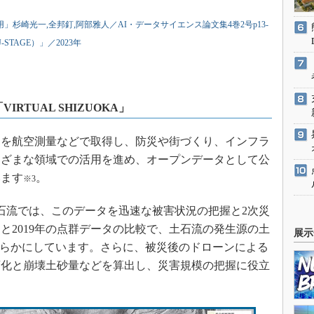
杉崎光一,全邦釘,阿部雅人／AI・データサイエンス論文集4巻2号p13-
TAGE）」／2023年
RTUAL SHIZUOKA」
を航空測量などで取得し、防災や街づくり、インフラ
まざまな領域での活用を進め、オープンデータとして公
います
。
※3
土石流では、このデータを迅速な被害状況の把握と2次災
タと2019年の点群データの比較で、土石流の発生源の土
展示
明らかにしています。さらに、被災後のドローンによる
変化と崩壊土砂量などを算出し、災害規模の把握に役立