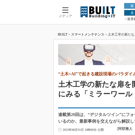
建
土
メディア
業界
BUILT
>
スマートメンテナンス
>
土木工学の新たな
ト（20）（1/2 ページ）
“土木×AI”で起きる建設現場のパラダイ
土木工学の新たな扉を
にみる「ミラーワールド
連載第20回は、“デジタルツイン”にフ
いるのか、最新事例を交えながら解説し
[
阿部雅人（
2023年08月31日 10時00分 公開