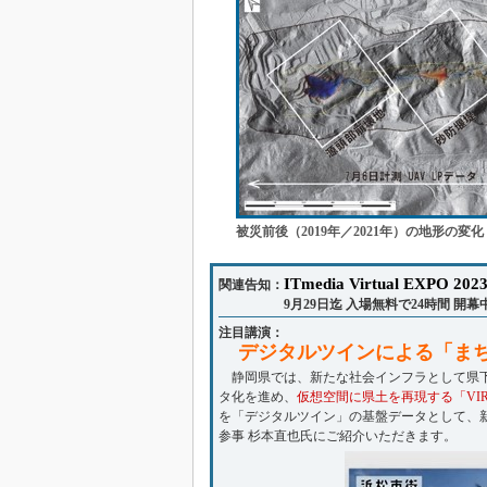
被災前後（2019年／2021年）の地形の変化
ITmedia Virtual EXP
関連告知：
9月29日迄 入場無料で24時間 開幕
注目講演：
デジタルツインによる「まち」づ
静岡県では、新たな社会インフラとして県下
タ化を進め、
仮想空間に県土を再現する「VIRTU
を「デジタルツイン」の基盤データとして、
参事 杉本直也氏にご紹介いただきます。