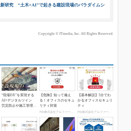
新研究 “土木×AI”で起きる建設現場のパラダイムシ
Copyright © ITmedia, Inc. All Rights Reserved.
“現場DX”を実現する
【危険】知って備え
【基本解説】5分でわ
AI×デジタルツイン
る！オフィスのセキュ
かるオフィスセキュリ
労災防止や施工管理な
リティ対策
ティ
どの最新論文【土...
PR(株式会社アルファーテクノ)
PR(株式会社アルファーテクノ)