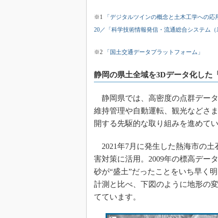
※1
「デジタルツインの概念と土木工学への応用」
20／「科学技術情報発信・流通総合システム（J-S
※2
「国土交通データプラットフォーム」
静岡の県土全域を3Dデータ化した「VI
静岡県では、高密度の点群データ
維持管理や自動運転、観光などさ
開する先駆的な取り組みを進めて
2021年7月に発生した熱海市の
害対策に活用。2009年の標高デー
砂が“盛土”だったことをいち早く
計測と比べ、下図のように地形の
てています。