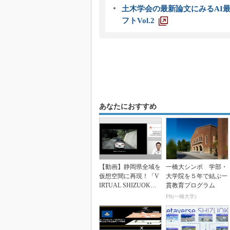
土木学会の最新論文にみるAI最
フトVol.2
あなたにおすすめ
【動画】静岡県全域を
一橋大シンポ 学部・
仮想空間に再現！「V
大学院を５年で結ぶ一
IRTUAL SHIZUOKA
貫教育プログラム
構想」【限...
PR(一橋大学)