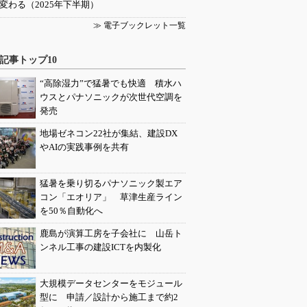
変わる（2025年下半期）
≫ 電子ブックレット一覧
記事トップ10
“高除湿力”で猛暑でも快適 積水ハ
ウスとパナソニックが次世代空調を
発売
地場ゼネコン22社が集結、建設DX
やAIの実践事例を共有
猛暑を乗り切るパナソニック製エア
コン「エオリア」 草津生産ライン
を50％自動化へ
鹿島が演算工房を子会社に 山岳ト
ンネル工事の建設ICTを内製化
大規模データセンターをモジュール
型に 申請／設計から施工まで約2