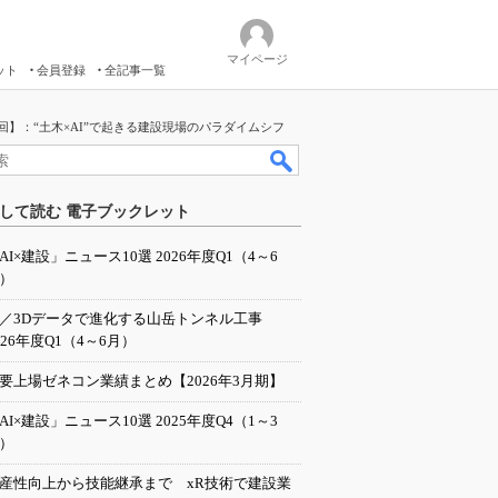
マイページ
ット
会員登録
全記事一覧
回】：“土木×AI”で起きる建設現場のパラダイムシフ
して読む 電子ブックレット
AI×建設」ニュース10選 2026年度Q1（4～6
）
I／3Dデータで進化する山岳トンネル工事
026年度Q1（4～6月）
要上場ゼネコン業績まとめ【2026年3月期】
AI×建設」ニュース10選 2025年度Q4（1～3
）
産性向上から技能継承まで xR技術で建設業