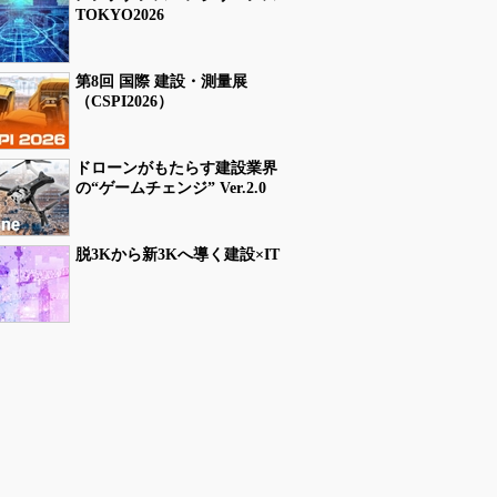
TOKYO2026
第8回 国際 建設・測量展
（CSPI2026）
ドローンがもたらす建設業界
の“ゲームチェンジ” Ver.2.0
脱3Kから新3Kへ導く建設×IT