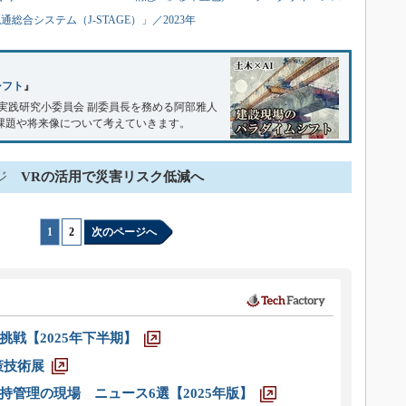
通総合システム（J-STAGE）」／2023年
シフト
』
ス実践研究小委員会 副委員長を務める阿部雅人
課題や将来像について考えていきます。
ジ
VRの活用で災害リスク低減へ
1
|
2
次のページへ
戦【2025年下半期】
策技術展
管理の現場 ニュース6選【2025年版】