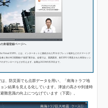
料の来場登録ページへ
a Virtual EXPO」とは、インターネットに接続されたPCやタブレット端末などのスマートデ
る春と秋の年2回開催の“仮想”展示会。会場では、基調講演、各EXPOで用意された特別セッシ
のダウンロードなどが行えまず。会期は2023年9月29日まで。
では、防災面でも点群データを用い、「南海トラフ地
ション結果を見える化しています。津波の高さや到達時
、避難意識の向上につなげています（下図）。