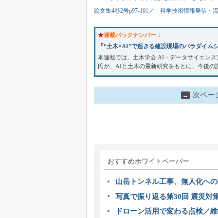
論文集4巻2号p97-101／「科学技術情報発信・流
★
連載バックナンバー：
『
“土木×AI”で起きる建設現場のパラダイム
本連載では、土木学会 AI・データサイエン
氏が、AIと土木の最新研究をもとに、今後の
次ペー
→
おすすめホワイトペーパー
山岳トンネル工事、無人化への挑
写真で振り返る第30回 震災対
ドローン活用で変わる点検／維持