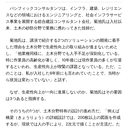
パシフィックコンサルタンツは、インフラ、建築、レジリエン
スなどの領域におけるエンジニアリングと、社会インフラサービ
ス事業を展開する総合建設コンサルタント会社。菊池氏は入社以
来、土木の砂防分野で業務に携わってきた技師だ。
菊池氏は、講演で紹介する2つのソリューションの開発に着手
した理由を土木分野で生産性向上の取り組みが進まないためと
し、「他業種同様に、土木分野でも人手不足が深刻化している。
特に作業員の高齢化が著しく、10年後には現作業員の多くが引退
するといわれ、生産性向上が喫緊の課題となっている。ただ、こ
のことは、私が入社した6年前にも言われていたことで、当時か
ら状況は変わっていない」と話す。
なぜ、生産性向上が一向に進展しないのか。菊池氏はその要因
は3つあると指摘する。
そのうちの1つが、土木分野特有の設計の進め方だ。「例えば
橋梁（きょうりょう）の詳細設計では、200枚以上の図面を作成
するが、現状では人の手により、2次元で描くことが主流だ。た