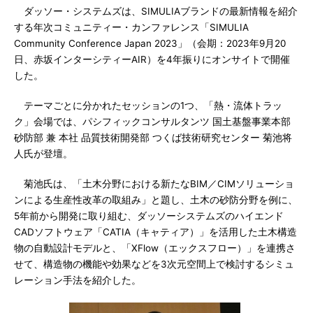
ダッソー・システムズは、SIMULIAブランドの最新情報を紹介
する年次コミュニティー・カンファレンス「SIMULIA
Community Conference Japan 2023」（会期：2023年9月20
日、赤坂インターシティーAIR）を4年振りにオンサイトで開催
した。
テーマごとに分かれたセッションの1つ、「熱・流体トラッ
ク」会場では、パシフィックコンサルタンツ 国土基盤事業本部
砂防部 兼 本社 品質技術開発部 つくば技術研究センター 菊池将
人氏が登壇。
菊池氏は、「土木分野における新たなBIM／CIMソリューショ
ンによる生産性改革の取組み」と題し、土木の砂防分野を例に、
5年前から開発に取り組む、ダッソーシステムズのハイエンド
CADソフトウェア「CATIA（キャティア）」を活用した土木構造
物の自動設計モデルと、「XFlow（エックスフロー）」を連携さ
せて、構造物の機能や効果などを3次元空間上で検討するシミュ
レーション手法を紹介した。