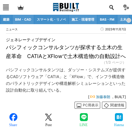
建築
BIM・CAD
スマート化・リノベ
施工・現場管理
BAS・FM
土木
ニュース
2023年11月7日
ジェネレーティブデザイン
パシフィックコンサルタンツが探求する土木の生
産革命 CATIAとXFlowで土木構造物の自動設計へ
（1/3 ページ）
パシフィックコンサルタンツは、ダッソー・システムズが提供す
るCADソフトウェア「CATIA」と「XFlow」で、インフラ構造物
のパラメトリックデザインや構造解析シミュレーションといった
設計自動化に取り組んでいる。
[
加藤泰朗
，BUILT]
PC用表示
関連情報
Share
Post
LINE
Hatena