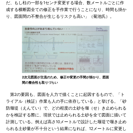
だ、もし柱の一部を1センチ変更する場合、数メートルごとに作
成する横断図全ての修正を手作業で行うことになり、時間も掛か
り、図面間の不整合が生じるリスクも高い」（菊池氏）。
2次元図面が主流のため、修正や変更の手間が掛かり、図面
間の整合性も取りづらい
第2の要因も、図面を人力で描くことに起因するもので、「ト
ライアル（検証）作業も人の手に依存している」と挙げる。「砂
防堰堤（えんてい）で、どの程度の土砂を堰（せ）き止められる
かを検証する際に、現状では止められる土砂を全て図面に描いて
計測している。例えば高さ10メートルで設計した堰堤で堰き止め
られる土砂量が不十分という結果になれば、12メートルに変更し