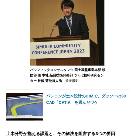
パシフィックコンサルタンツ 国土基盤事業本部 砂
防部 兼 本社 品質技術開発部 つくば技術研究セン
ター 技師 菊池将人氏
筆者撮影
パシコンが土木設計のCIMで、ダッソーの3D
CAD「CATIA」を選んだワケ
土木分野が抱える課題と、その解決を阻害する3つの要因