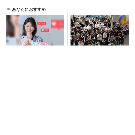
あなたにおすすめ
SNSアカウントを着実に成
地場ゼネコン22社が集結、建
長。実はみんなココ使ってま
設DXやAIの実践事例を共有
す。
PR(Dreaw合同会社)
点群データを設計・維持管理で“使える3Dモデ
ル”に アイサンテクノロジーの新提案
SNSアカウントを着実に成長。実はみんなココ
使ってます。
PR(Dreaw合同会社)