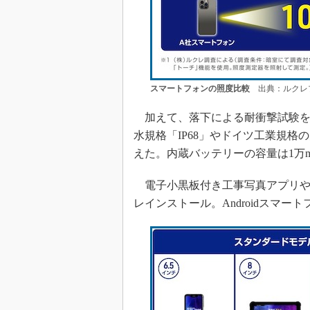
スマートフォンの照度比較
出典：ルクレ
加えて、落下による耐衝撃試験をク
水規格「IP68」やドイツ工業規格
えた。内蔵バッテリーの容量は1万
電子小黒板付き工事写真アプリや
レインストール。Androidスマ