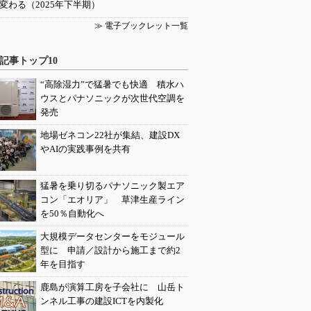
変わる（2025年下半期）
≫ 電子ブックレット一覧
記事トップ10
“高除湿力”で猛暑でも快適 積水ハ
ウスとパナソニックが次世代空調を
発売
地場ゼネコン22社が集結、建設DX
やAIの実践事例を共有
猛暑を乗り切るパナソニック製エア
コン「エオリア」 草津生産ライン
を50％自動化へ
大規模データセンターをモジュール
型に 申請／設計から施工まで約2
年を目指す
鹿島が演算工房を子会社に 山岳ト
ンネル工事の建設ICTを内製化