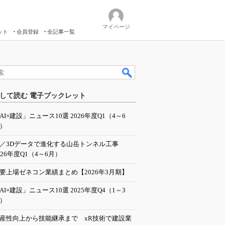
マイページ
ット
会員登録
全記事一覧
して読む 電子ブックレット
AI×建設」ニュース10選 2026年度Q1（4～6
）
I／3Dデータで進化する山岳トンネル工事
026年度Q1（4～6月）
要上場ゼネコン業績まとめ【2026年3月期】
AI×建設」ニュース10選 2025年度Q4（1～3
）
産性向上から技能継承まで xR技術で建設業