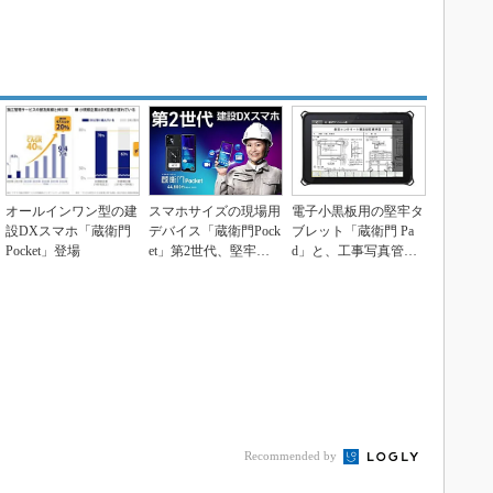
オールインワン型の建
スマホサイズの現場用
電子小黒板用の堅牢タ
設DXスマホ「蔵衛門
デバイス「蔵衛門Pock
ブレット「蔵衛門 Pa
Pocket」登場
et」第2世代、堅牢性
d」と、工事写真管理
とストレージを...
ソフト「蔵衛門 御...
Recommended by