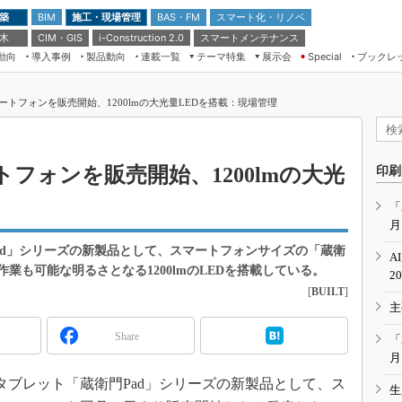
 築
施工・現場管理
BAS・FM
スマート化・リノベ
BIM
 木
CIM・GIS
スマートメンテナンス
i-Construction 2.0
動向
導入事例
製品動向
連載一覧
テーマ特集
展示会
ブックレ
Special
建設Tech NEXT BREAK
メンテナンス・レジリエンス
TOKYO2026
トフォンを販売開始、1200lmの大光量LEDを搭載：現場管理
ドローンがもたらす建設業界の“ゲー
第8回 国際 建設・測量展
ムチェンジ” Ver.2.0
（CSPI2026）
脱3Kから新3Kへ導く建設×IT
第10回 JAPAN BUILD TOKYO－建
フォンを販売開始、1200lmの大光
印刷
築・土木・不動産の先端技術展－
“Society5.0”時代のスマートビル
Japan Drone 2023
VR／ARが描くモノづくりのミライ
「
月
メンテナンス・レジリエンスOSAKA
2020
ad」シリーズの新製品として、スマートフォンサイズの「蔵衛
A
日本 ものづくりワールド 2020
工事作業も可能な明るさとなる1200lmのLEDを搭載している。
2
[
BUILT
]
メンテナンス・レジリエンスTOKYO
主
2019
IGAS2018
Share
「
月
用タブレット「蔵衛門Pad」シリーズの新製品として、ス
生