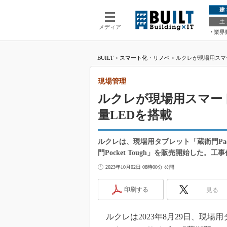
建
土
メディア
業界
BUILT
>
スマート化・リノベ
>
ルクレが現場用スマー
現場管理
ルクレが現場用スマート
量LEDを搭載
ルクレは、現場用タブレット「蔵衛門P
門Pocket Tough」を販売開始した。
2023年10月02日 08時00分 公開
印刷する
見る
ルクレは2023年8月29日、現場