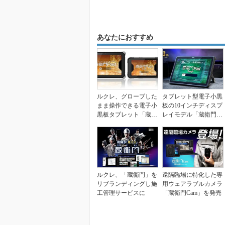
あなたにおすすめ
ルクレ、グローブした
タブレット型電子小黒
まま操作できる電子小
板の10インチディスプ
黒板タブレット「蔵衛
レイモデル「蔵衛門Pa
門Pad」
d Tough」...
ルクレ、「蔵衛門」を
遠隔臨場に特化した専
リブランディングし施
用ウェアラブルカメラ
工管理サービスに
「蔵衛門Cam」を発売