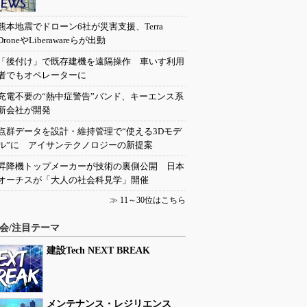
熊本地震でドローン6社が災害支援、Terra
DroneやLiberawareらが出動
「後付け」で既存建機を遠隔操作 車いす利用
者でもオペレーターに
充電不要の“熱中症警告”バンド、キーエンス系
新会社が開発
点群データを設計・維持管理で“使える3Dモデ
ル”に アイサンテクノロジーの新提案
昇降機トップメーカーが技術の裏側公開 日本
オーチスが「大人の社会科見学」開催
≫
11～30位はこちら
会/注目テーマ
建設Tech NEXT BREAK
メンテナンス・レジリエンス