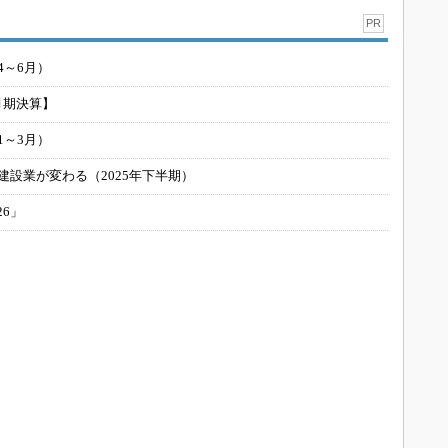
PR
4～6月）
月期決算】
1～3月）
建設業が変わる（2025年下半期）
26」