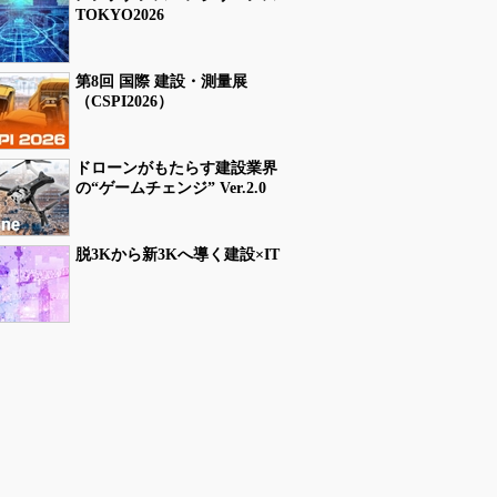
TOKYO2026
第8回 国際 建設・測量展
（CSPI2026）
ドローンがもたらす建設業界
の“ゲームチェンジ” Ver.2.0
脱3Kから新3Kへ導く建設×IT