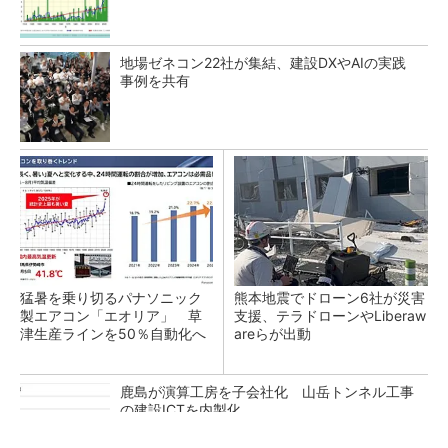
地場ゼネコン22社が集結、建設DXやAIの実践
事例を共有
猛暑を乗り切るパナソニック
熊本地震でドローン6社が災害
製エアコン「エオリア」 草
支援、テラドローンやLiberaw
津生産ラインを50％自動化へ
areらが出動
鹿島が演算工房を子会社化 山岳トンネル工事
の建設ICTを内製化