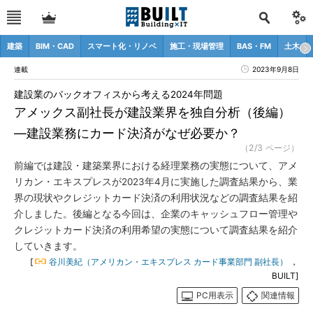
建築
BIM・CAD
スマート化・リノベ
施工・現場管理
BAS・FM
土木
連載
2023年9月8日
建設業のバックオフィスから考える2024年問題
アメックス副社長が建設業界を独自分析（後編）
―建設業務にカード決済がなぜ必要か？
（2/3 ページ）
前編では建設・建築業界における経理業務の実態について、アメ
リカン・エキスプレスが2023年4月に実施した調査結果から、業
界の現状やクレジットカード決済の利用状況などの調査結果を紹
介しました。後編となる今回は、企業のキャッシュフロー管理や
クレジットカード決済の利用希望の実態について調査結果を紹介
していきます。
[
谷川美紀（アメリカン・エキスプレス カード事業部門 副社長）
，
BUILT]
PC用表示
関連情報