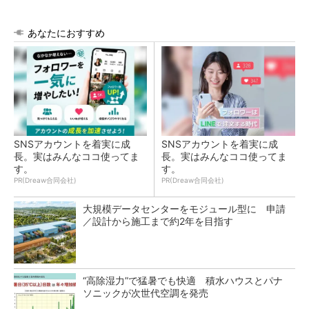
あなたにおすすめ
SNSアカウントを着実に成
SNSアカウントを着実に成
長。実はみんなココ使ってま
長。実はみんなココ使ってま
す。
す。
PR(Dreaw合同会社)
PR(Dreaw合同会社)
大規模データセンターをモジュール型に 申請
／設計から施工まで約2年を目指す
“高除湿力”で猛暑でも快適 積水ハウスとパナ
ソニックが次世代空調を発売