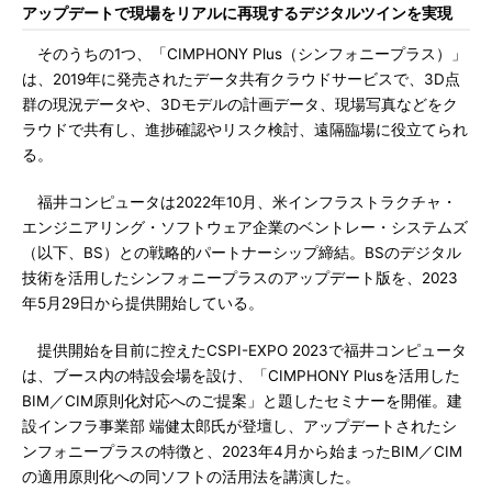
アップデートで現場をリアルに再現するデジタルツインを実現
そのうちの1つ、「CIMPHONY Plus（シンフォニープラス）」
は、2019年に発売されたデータ共有クラウドサービスで、3D点
群の現況データや、3Dモデルの計画データ、現場写真などをク
ラウドで共有し、進捗確認やリスク検討、遠隔臨場に役立てられ
る。
福井コンピュータは2022年10月、米インフラストラクチャ・
エンジニアリング・ソフトウェア企業のベントレー・システムズ
（以下、BS）との戦略的パートナーシップ締結。BSのデジタル
技術を活用したシンフォニープラスのアップデート版を、2023
年5月29日から提供開始している。
提供開始を目前に控えたCSPI-EXPO 2023で福井コンピュータ
は、ブース内の特設会場を設け、「CIMPHONY Plusを活用した
BIM／CIM原則化対応へのご提案」と題したセミナーを開催。建
設インフラ事業部 端健太郎氏が登壇し、アップデートされたシ
ンフォニープラスの特徴と、2023年4月から始まったBIM／CIM
の適用原則化への同ソフトの活用法を講演した。