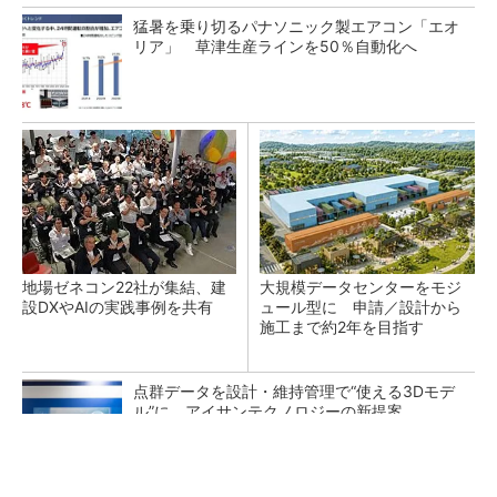
猛暑を乗り切るパナソニック製エアコン「エオ
リア」 草津生産ラインを50％自動化へ
地場ゼネコン22社が集結、建
大規模データセンターをモジ
設DXやAIの実践事例を共有
ュール型に 申請／設計から
施工まで約2年を目指す
点群データを設計・維持管理で“使える3Dモデ
ル”に アイサンテクノロジーの新提案