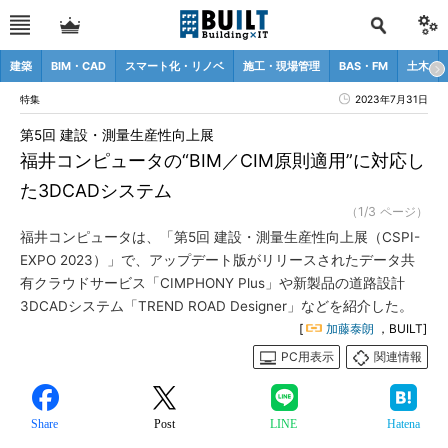
建築
BIM・CAD
スマート化・リノベ
施工・現場管理
BAS・FM
土木
特集
2023年7月31日
第5回 建設・測量生産性向上展
福井コンピュータの“BIM／CIM原則適用”に対応し
た3DCADシステム
（1/3 ページ）
福井コンピュータは、「第5回 建設・測量生産性向上展（CSPI-
EXPO 2023）」で、アップデート版がリリースされたデータ共
有クラウドサービス「CIMPHONY Plus」や新製品の道路設計
3DCADシステム「TREND ROAD Designer」などを紹介した。
[
加藤泰朗
，BUILT]
PC用表示
関連情報
Share
Post
LINE
Hatena