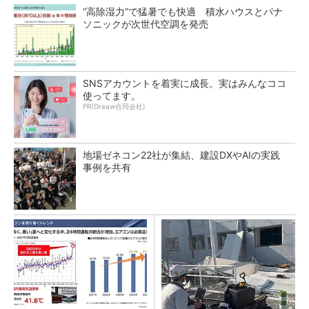
“高除湿力”で猛暑でも快適 積水ハウスとパナ
ソニックが次世代空調を発売
SNSアカウントを着実に成長。実はみんなココ
使ってます。
PR(Dreaw合同会社)
地場ゼネコン22社が集結、建設DXやAIの実践
事例を共有