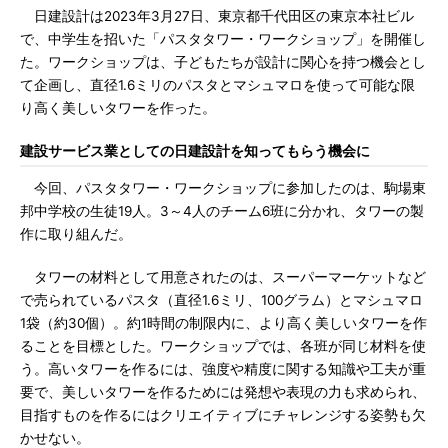
日建設計は2023年3月27日、東京都千代田区の東京本社ビル
で、中学生を招いた「パスタタワー・ワークショップ」を開催し
た。ワークショップは、子どもたちが設計に関心を持つ機会とし
て企画し、直径1.6ミリのパスタとマシュマロを使って可能な限
り高く美しいタワーを作った。
建設サービス業としての日建設計を知ってもらう機会に
今回、パスタタワー・ワークショップに参加したのは、駒場東
邦中学校の生徒19人。3～4人のチーム6班に分かれ、タワーの製
作に取り組んだ。
タワーの材料として用意されたのは、スーパーマーケットなど
で売られているパスタ（直径1.6ミリ、100グラム）とマシュマロ
1袋（約30個）。約1時間の制限内に、より高く美しいタワーを作
ることを目標とした。ワークショップでは、各班が同じ材料を使
う。高いタワーを作るには、強度や精度に関する知識や工夫が重
要で、美しいタワーを作るためには発想や表現の力も求められ、
目指すものを作るにはクリエイティブにチャレンジする姿勢も欠
かせない。