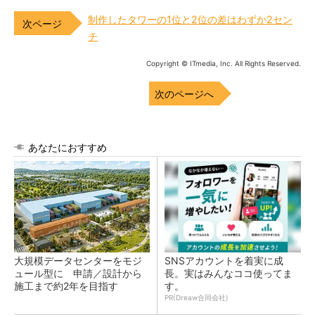
制作したタワーの1位と2位の差はわずか2セン
チ
Copyright © ITmedia, Inc. All Rights Reserved.
次のページへ
あなたにおすすめ
大規模データセンターをモジ
SNSアカウントを着実に成
ュール型に 申請／設計から
長。実はみんなココ使ってま
施工まで約2年を目指す
す。
PR(Dreaw合同会社)