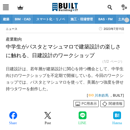
建築
BIM・CAD
スマート化・リノベ
施工・現場管理
BAS・FM
土木
ニュース
2023年7月11日
産業動向
中学生がパスタとマシュマロで建築設計の楽しさ
に触れる、日建設計のワークショップ
（1/2 ページ）
日建設計は、若年層が建築設計に関心を持つ機会として、中学生
向けのワークショップを不定期で開催している。今回のワークシ
ョップでは、パスタとマシュマロを使って、美麗かつ強度を併せ
持つタワーを創作した。
[
川本鉄馬
，BUILT]
PC用表示
関連情報
Share
Post
LINE
Hatena