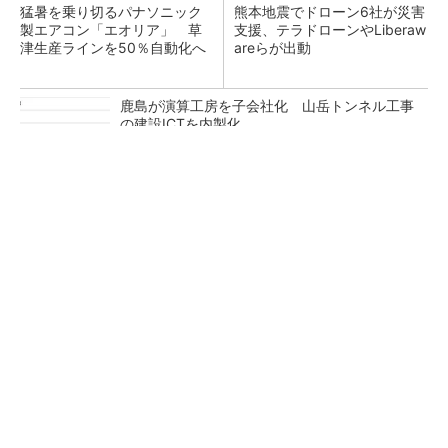
猛暑を乗り切るパナソニック
熊本地震でドローン6社が災害
製エアコン「エオリア」 草
支援、テラドローンやLiberaw
津生産ラインを50％自動化へ
areらが出動
鹿島が演算工房を子会社化 山岳トンネル工事
の建設ICTを内製化
充電不要の“熱中症警告”バンド、キーエンス系
新会社が開発
昇降機トップメーカーが技術の裏側公開 日本
オーチスが「大人の社会科見学」開催