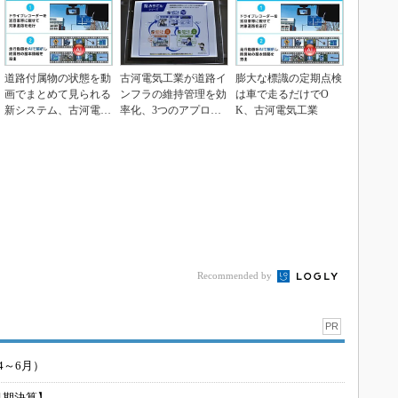
道路付属物の状態を動
古河電気工業が道路イ
膨大な標識の定期点検
画でまとめて見られる
ンフラの維持管理を効
は車で走るだけでO
新システム、古河電気
率化、3つのアプロー
K、古河電気工業
工業
チで道路付属物点検
の...
Recommended by
PR
4～6月）
月期決算】