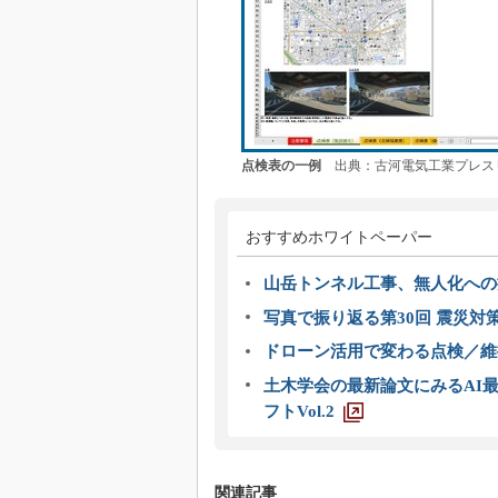
点検表の一例
出典：古河電気工業プレス
おすすめホワイトペーパー
山岳トンネル工事、無人化への挑
写真で振り返る第30回 震災対
ドローン活用で変わる点検／維持
土木学会の最新論文にみるAI最
フトVol.2
関連記事