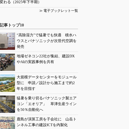
変わる（2025年下半期）
≫ 電子ブックレット一覧
記事トップ10
“高除湿力”で猛暑でも快適 積水ハ
ウスとパナソニックが次世代空調を
発売
地場ゼネコン22社が集結、建設DX
やAIの実践事例を共有
大規模データセンターをモジュール
型に 申請／設計から施工まで約2
年を目指す
猛暑を乗り切るパナソニック製エア
コン「エオリア」 草津生産ライン
を50％自動化へ
鹿島が演算工房を子会社に 山岳ト
ンネル工事の建設ICTを内製化