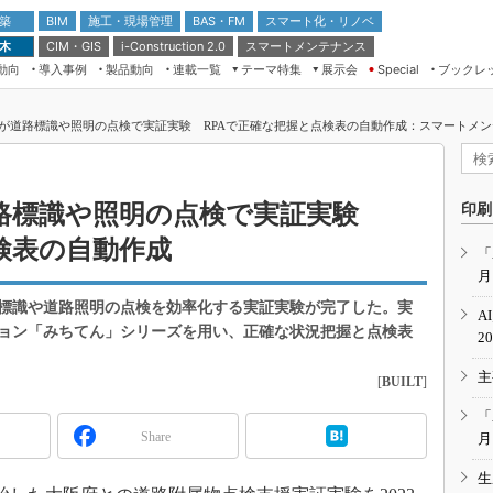
 築
施工・現場管理
BAS・FM
スマート化・リノベ
BIM
 木
CIM・GIS
スマートメンテナンス
i-Construction 2.0
動向
導入事例
製品動向
連載一覧
テーマ特集
展示会
ブックレ
Special
建設Tech NEXT BREAK
メンテナンス・レジリエンス
TOKYO2026
が道路標識や照明の点検で実証実験 RPAで正確な把握と点検表の自動作成：スマートメン
ドローンがもたらす建設業界の“ゲー
第8回 国際 建設・測量展
ムチェンジ” Ver.2.0
（CSPI2026）
脱3Kから新3Kへ導く建設×IT
第10回 JAPAN BUILD TOKYO－建
路標識や照明の点検で実証実験
印刷
築・土木・不動産の先端技術展－
“Society5.0”時代のスマートビル
検表の自動作成
Japan Drone 2023
VR／ARが描くモノづくりのミライ
「
月
メンテナンス・レジリエンスOSAKA
2020
標識や道路照明の点検を効率化する実証実験が完了した。実
A
日本 ものづくりワールド 2020
ョン「みちてん」シリーズを用い、正確な状況把握と点検表
2
メンテナンス・レジリエンスTOKYO
主
2019
[
BUILT
]
IGAS2018
「
Share
月
生