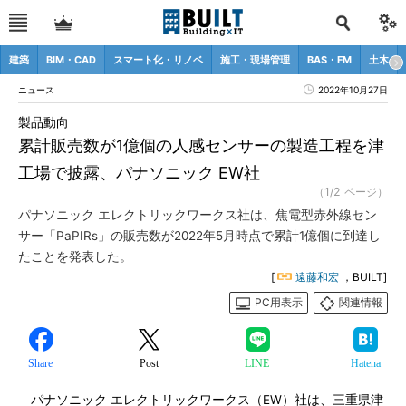
建築
BIM・CAD
スマート化・リノベ
施工・現場管理
BAS・FM
土木
ニュース
2022年10月27日
製品動向
累計販売数が1億個の人感センサーの製造工程を津
工場で披露、パナソニック EW社
（1/2 ページ）
パナソニック エレクトリックワークス社は、焦電型赤外線セン
サー「PaPIRs」の販売数が2022年5月時点で累計1億個に到達し
たことを発表した。
[
遠藤和宏
，BUILT]
PC用表示
関連情報
Share
Post
LINE
Hatena
パナソニック エレクトリックワークス（EW）社は、三重県津