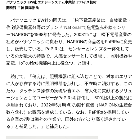
パナソニック EW社 エナジーシステム事業部 デバイス技術
開発課 主幹 園孝浩氏
パナソニック EW社の園氏は、「松下電器産業は、白物家電・
住宅設備機器分野のブランド“National”で焦電型赤外線センサ
ー“NAPION”を1998年に発売した。2008年には、松下電器産業の
社名がパナソニックに変わり、NAPIONの商品名をPaPIRsに変更
し、販売している。PaPIRsは、センサーとレンズを一体化して
いるのが最大の特徴で、人感センサーとして機能し、照明機器や
家電、IoTの検知機能向上に役立つ」と話す。
続けて、「例えば、照明機器に組み込むことで、対象のエリア
に人が存在する時に照明機器を点灯し、不在時に消灯する。この
ため、タッチレス操作の実現や省エネ、省人化に貢献するソリュ
ーションとしてユーザーがPaPIRsを評価し、500社以上の製品に
採用されており、2022年5月時点で累計1億個（NAPIONの生産台
数を含む）の販売を達成している。なお、PaPIRsを採用してい
る企業の7割は海外の企業で、国外の方がより高く評されてい
る」と補足した。」と補足した。