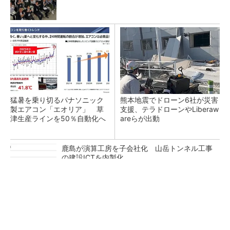
猛暑を乗り切るパナソニック
熊本地震でドローン6社が災害
製エアコン「エオリア」 草
支援、テラドローンやLiberaw
津生産ラインを50％自動化へ
areらが出動
鹿島が演算工房を子会社化 山岳トンネル工事
の建設ICTを内製化
充電不要の“熱中症警告”バンド、キーエンス系
新会社が開発