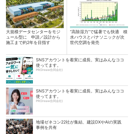
大規模データセンターをモジ
“高除湿力”で猛暑でも快適 積
ュール型に 申請／設計から
水ハウスとパナソニックが次
施工まで約2年を目指す
世代空調を発売
SNSアカウントを着実に成長。実はみんなココ
使ってます。
PR(Dreaw合同会社)
SNSアカウントを着実に成長。実はみんなココ
使ってます。
PR(Dreaw合同会社)
地場ゼネコン22社が集結、建設DXやAIの実践
事例を共有