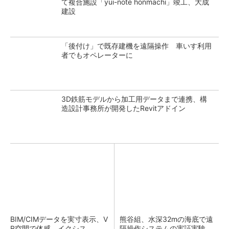
て複合施設「yui-note honmachi」竣工、大成
建設
「後付け」で既存建機を遠隔操作 車いす利用
者でもオペレーターに
3D鉄筋モデルから加工用データまで連携、構
造設計事務所が開発したRevitアドイン
BIM/CIMデータを実寸表示、V
熊谷組、水深32mの海底で遠
R空間で体感 イクシス
隔操作システムの実証実験