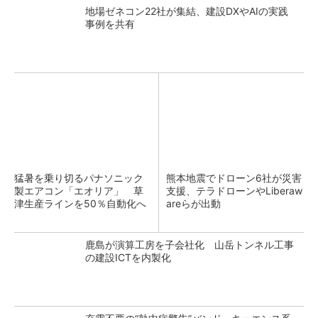
地場ゼネコン22社が集結、建設DXやAIの実践
事例を共有
猛暑を乗り切るパナソニック
熊本地震でドローン6社が災害
製エアコン「エオリア」 草
支援、テラドローンやLiberaw
津生産ラインを50％自動化へ
areらが出動
鹿島が演算工房を子会社化 山岳トンネル工事
の建設ICTを内製化