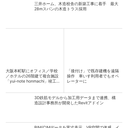
三井ホーム、木造校舎の新築工事に着手 最大
28mスパンの木造トラス採用
大阪本町駅にオフィス／学校
「後付け」で既存建機を遠隔
／ホテルの26階建て複合施設
操作 車いす利用者でもオペ
「yui-note honmachi」竣工、
レーターに
大成建設
3D鉄筋モデルから加工用データまで連携、構
造設計事務所が開発したRevitアドイン
BIM/CIMデータを実寸表示、VR空間で体感 イ