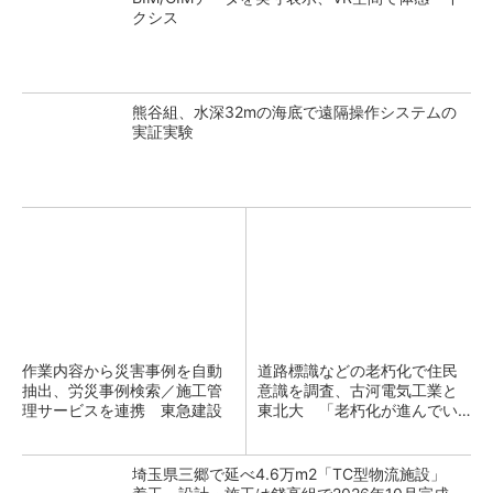
クシス
熊谷組、水深32mの海底で遠隔操作システムの
実証実験
作業内容から災害事例を自動
道路標識などの老朽化で住民
抽出、労災事例検索／施工管
意識を調査、古河電気工業と
理サービスを連携 東急建設
東北大 「老朽化が進んでい
るのは沖縄や鹿児島」
埼玉県三郷で延べ4.6万m2「TC型物流施設」