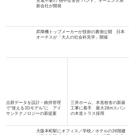
充電不要の“熱中症警告”バンド、キーエンス系
新会社が開発
昇降機トップメーカーが技術の裏側公開 日本
オーチスが「大人の社会科見学」開催
点群データを設計・維持管理
三井ホーム、木造校舎の新築
で“使える3Dモデル”に アイ
工事に着手 最大28mスパン
サンテクノロジーの新提案
の木造トラス採用
大阪本町駅にオフィス／学校／ホテルの26階建