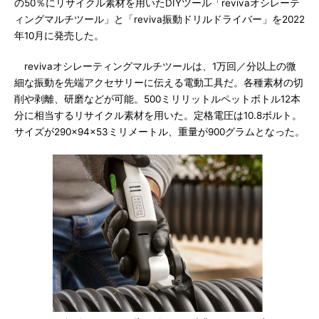
の50％にリサイクル素材を用いたDIYツール「revivaオシレーテ
ィングマルチツール」と「reviva振動ドリルドライバー」を2022
年10月に発売した。
revivaオシレーティングマルチツールは、1万回／分以上の微
細な振動を先端アクセサリーに伝える電動工具だ。各種素材の切
削や剥離、研磨などが可能。500ミリリットルペットボトル12本
分に相当するリサイクル素材を用いた。定格電圧は10.8ボルト。
サイズが290×94×53ミリメートル、重量が900グラムとなった。