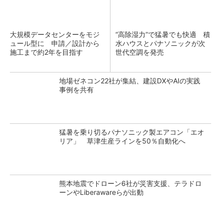
大規模データセンターをモジ
“高除湿力”で猛暑でも快適 積
ュール型に 申請／設計から
水ハウスとパナソニックが次
施工まで約2年を目指す
世代空調を発売
地場ゼネコン22社が集結、建設DXやAIの実践
事例を共有
猛暑を乗り切るパナソニック製エアコン「エオ
リア」 草津生産ラインを50％自動化へ
熊本地震でドローン6社が災害支援、テラドロ
ーンやLiberawareらが出動