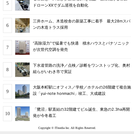
ドローンXXでダム巡視を自動化
三井ホーム、木造校舎の新築工事に着手 最大28mスパ
ンの木造トラス採用
“高除湿力”で猛暑でも快適 積水ハウスとパナソニック
が次世代空調を発売
下水道管路の洗浄／点検／診断をワンストップ化、奥村
組らがいわき市で実証
大阪本町駅にオフィス／学校／ホテルの26階建て複合施
設「yui-note honmachi」竣工、大成建設
「鷺沼」駅直結の32階建てビル誕生、東急の2.3ha再開
発が今冬着工
Copyright © ITmedia Inc. All Rights Reserved.