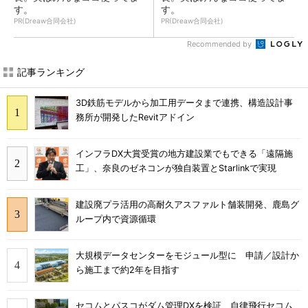
す。
す。
PR(Dreaw合同会社)
PR(Dreaw合同会社)
Recommended by
記事ランキング
3D鉄筋モデルから加工用データまで連携、構造設計事
務所が開発したRevitアドイン
インフラDX大賞受賞の地方建設業でもできる「遠隔施
工」、奈良のゼネコンが独自装置とStarlinkで実現
建設廃プラ活用の高耐久アスファルト舗装開発、鹿島グ
ループ内で資源循環
大規模データセンターをモジュール型に 申請／設計か
ら施工まで約2年を目指す
セコムとパスコがダム管理DXを検証 自律飛行セコム