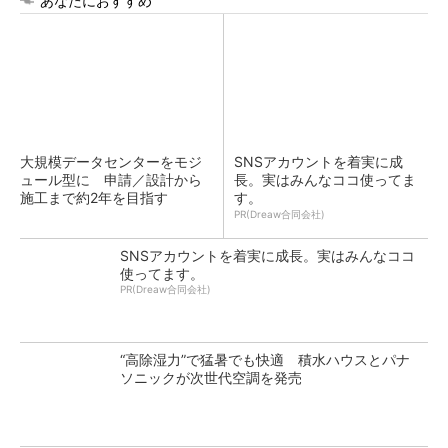
あなたにおすすめ
大規模データセンターをモジ
SNSアカウントを着実に成
ュール型に 申請／設計から
長。実はみんなココ使ってま
施工まで約2年を目指す
す。
PR(Dreaw合同会社)
SNSアカウントを着実に成長。実はみんなココ
使ってます。
PR(Dreaw合同会社)
“高除湿力”で猛暑でも快適 積水ハウスとパナ
ソニックが次世代空調を発売