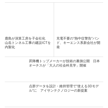
鹿島が演算工房を子会社化
充電不要の“熱中症警告”バン
山岳トンネル工事の建設ICTを
ド、キーエンス系新会社が開
内製化
発
昇降機トップメーカーが技術の裏側公開 日本
オーチスが「大人の社会科見学」開催
点群データを設計・維持管理で“使える3Dモデ
ル”に アイサンテクノロジーの新提案