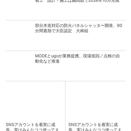
着工 設計・施工は錢高組で2026年10月完成
部分木造対応の防火パネルシャッター開発、90
分間遮熱で大臣認定 大林組
MODEとugoが業務提携、現場巡回／点検の自
動化など推進
SNSアカウントを着実に成
SNSアカウントを着実に成
長。実はみんなココ使ってま
長。実はみんなココ使ってま