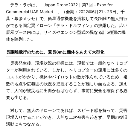
テラ・ラボは、「Japan Drone2022｜第7回－Expo for
Commercial UAS Market－」（会期：2022年6月21～23日、千
葉・幕張メッセ）で、衛星通信機能を搭載して長距離の無人飛行
ができる固定翼ドローン「テラ・ドルフィン」の披露した。広い
展示ブース内には、サイズやエンジン型式の異なる計5種類の機
体を陳列した。
長距離飛行のために、翼長8mに機体をあえて大型化
災害発生後、現場状況の把握には、現状では一般的なヘリコプ
ターが利用されている。しかし、ヘリコプターの運用には多くの
コストがかかり、機体やパイロットの数が限られているため、複
数の地点や広範囲の状況を把握することが難しい面もある。加え
て、人間が被災地に出向かねばならず、事前に安全を確保する必
要も生じる。
対して、無人のドローンであれば、スピード感を持って、災害
現場入りすることができ、人的な二次被害も起きず、早期の復旧
活動にもつながる。