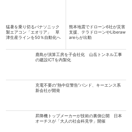
猛暑を乗り切るパナソニック
熊本地震でドローン6社が災害
製エアコン「エオリア」 草
支援、テラドローンやLiberaw
津生産ラインを50％自動化へ
areらが出動
鹿島が演算工房を子会社化 山岳トンネル工事
の建設ICTを内製化
充電不要の“熱中症警告”バンド、キーエンス系
新会社が開発
昇降機トップメーカーが技術の裏側公開 日本
オーチスが「大人の社会科見学」開催