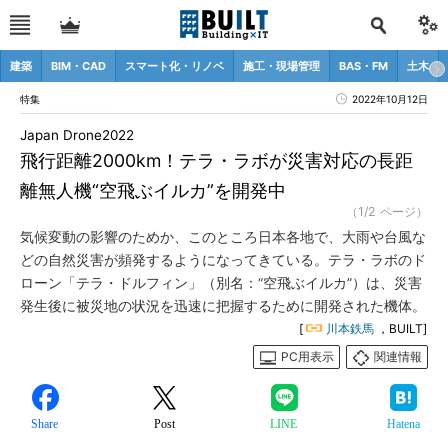
建築
BIM・CAD
スマート化・リノベ
施工・現場管理
BAS・FM
土木
特集
2022年10月12日
Japan Drone2022
飛行距離2000km！テラ・ラボが災害対応の長距
離無人機“空飛ぶイルカ”を開発中
（1/2 ページ）
気候変動の影響のためか、このところ日本各地で、大雨や台風な
どの自然災害が頻発するようになってきている。テラ・ラボのド
ローン「テラ・ドルフィン」（別名：“空飛ぶイルカ”）は、災害
発生後に被災地の状況を迅速に把握するために開発された機体。
[
川本鉄馬
，BUILT]
PC用表示
関連情報
Share
Post
LINE
Hatena