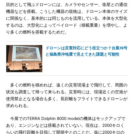
目的として飛ぶドローンには、カメラやセンサー、衛星との通信
機器などを搭載。こうした機器の規格は、ドローン本体のサイズ
に関係なく、基本的には同じものを流用している。本体を大型化
するのは、大型化によってペイロード（積載重量）を増やし、よ
り多くの燃料を搭載するためだ。
ドローンは災害対応にどう役立つか？台風19号
と福島県沖地震で見えてきた課題と可能性
多くの燃料を積めれば、遠くの災害現場まで飛行して、周囲の
状況も調査して帰って来られる。災害時には、現場近くの空港が
使用禁止となる場合も多く、長距離をフライトできるドローンが
求められる。
今展でのTERRA Dolphin 8000 modelの機体はモックアップで
あり、エンジンなどは搭載されていない。現在は、2000キロく
らいの飛行距離を目指して開発中とのことだ。仮に2000キロの