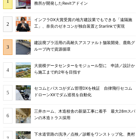
務所が開発したRevitアドイン
インフラDX大賞受賞の地方建設業でもできる「遠隔施
工」、奈良のゼネコンが独自装置とStarlinkで実現
建設廃プラ活用の高耐久アスファルト舗装開発、鹿島グ
ループ内で資源循環
大規模データセンターをモジュール型に 申請／設計か
ら施工まで約2年を目指す
セコムとパスコがダム管理DXを検証 自律飛行セコム
ドローンXXでダム巡視を自動化
三井ホーム、木造校舎の新築工事に着手 最大28mスパ
ンの木造トラス採用
下水道管路の洗浄／点検／診断をワンストップ化、奥村