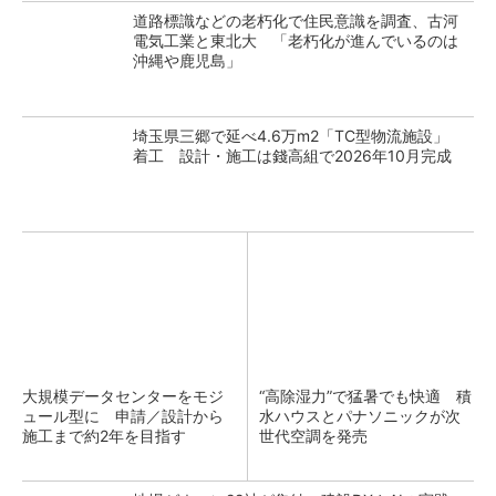
道路標識などの老朽化で住民意識を調査、古河
電気工業と東北大 「老朽化が進んでいるのは
沖縄や鹿児島」
埼玉県三郷で延べ4.6万m2「TC型物流施設」
着工 設計・施工は錢高組で2026年10月完成
大規模データセンターをモジ
“高除湿力”で猛暑でも快適 積
ュール型に 申請／設計から
水ハウスとパナソニックが次
施工まで約2年を目指す
世代空調を発売