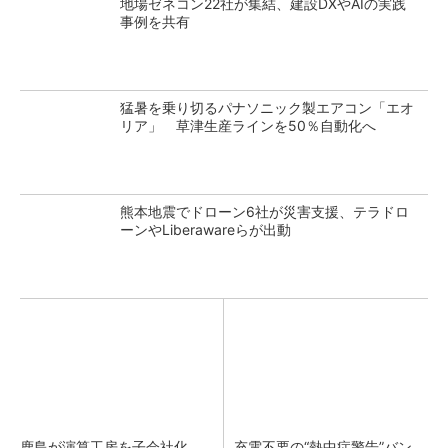
地場ゼネコン22社が集結、建設DXやAIの実践
事例を共有
猛暑を乗り切るパナソニック製エアコン「エオ
リア」 草津生産ラインを50％自動化へ
熊本地震でドローン6社が災害支援、テラドロ
ーンやLiberawareらが出動
鹿島が演算工房を子会社化
充電不要の“熱中症警告”バン