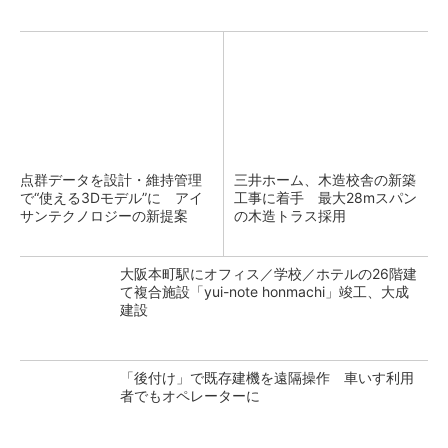
点群データを設計・維持管理
三井ホーム、木造校舎の新築
で“使える3Dモデル”に アイ
工事に着手 最大28mスパン
サンテクノロジーの新提案
の木造トラス採用
大阪本町駅にオフィス／学校／ホテルの26階建
て複合施設「yui-note honmachi」竣工、大成
建設
「後付け」で既存建機を遠隔操作 車いす利用
者でもオペレーターに