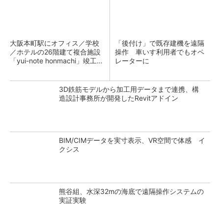
大阪本町駅にオフィス／学校
「後付け」で既存建機を遠隔
／ホテルの26階建て複合施設
操作 車いす利用者でもオペ
「yui-note honmachi」竣工、
レーターに
大成建設
3D鉄筋モデルから加工用データまで連携、構
造設計事務所が開発したRevitアドイン
BIM/CIMデータを実寸表示、VR空間で体感 イ
クシス
熊谷組、水深32mの海底で遠隔操作システムの
実証実験