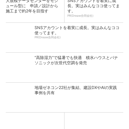
大規模データセンターをモジ
SNSアカウントを着実に成
ュール型に 申請／設計から
長。実はみんなココ使ってま
施工まで約2年を目指す
す。
PR(Dreaw合同会社)
SNSアカウントを着実に成長。実はみんなココ
使ってます。
PR(Dreaw合同会社)
“高除湿力”で猛暑でも快適 積水ハウスとパナ
ソニックが次世代空調を発売
地場ゼネコン22社が集結、建設DXやAIの実践
事例を共有