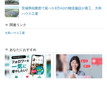
茨城県稲敷郡で延べ3.6万m2の物流施設が着工、大和
ハウス工業
関連リンク
大和ハウス工業
あなたにおすすめ
SNSアカウントを着実に成
SNSアカウントを着実に成
長。実はみんなココ使ってま
長。実はみんなココ使ってま
す。
す。
PR(Dreaw合同会社)
PR(Dreaw合同会社)