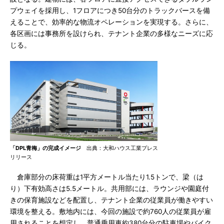
プウェイを採用し、1フロアにつき50台分のトラックバースを備
えることで、効率的な物流オペレーションを実現する。さらに、
各区画には事務所を設けられ、テナント企業の多様なニーズに応
じる。
「DPL青梅」の完成イメージ
出典：大和ハウス工業プレス
リリース
倉庫部分の床荷重は1平方メートル当たり1.5トンで、梁（は
り）下有効高さは5.5メートル。共用部には、ラウンジや園庭付
きの保育施設などを配置し、テナント企業の従業員が働きやすい
環境を整える。敷地内には、今回の施設で約760人の従業員が雇
用されることを想定し、普通乗用車約380台分の駐車場やバイク