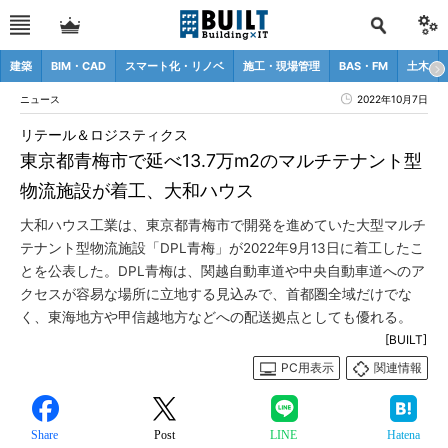
建築
BIM・CAD
スマート化・リノベ
施工・現場管理
BAS・FM
土木
ニュース
2022年10月7日
リテール＆ロジスティクス
東京都青梅市で延べ13.7万m2のマルチテナント型
物流施設が着工、大和ハウス
大和ハウス工業は、東京都青梅市で開発を進めていた大型マルチ
テナント型物流施設「DPL青梅」が2022年9月13日に着工したこ
とを公表した。DPL青梅は、関越自動車道や中央自動車道へのア
クセスが容易な場所に立地する見込みで、首都圏全域だけでな
く、東海地方や甲信越地方などへの配送拠点としても優れる。
[BUILT]
PC用表示
関連情報
Share
Post
LINE
Hatena