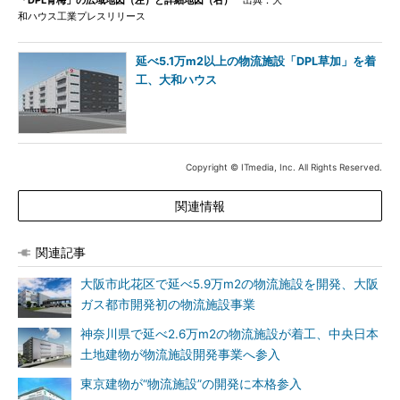
「DPL青梅」の広域地図（左）と詳細地図（右）
出典：大
和ハウス工業プレスリリース
延べ5.1万m2以上の物流施設「DPL草加」を着
工、大和ハウス
Copyright © ITmedia, Inc. All Rights Reserved.
関連情報
関連記事
大阪市此花区で延べ5.9万m2の物流施設を開発、大阪
ガス都市開発初の物流施設事業
神奈川県で延べ2.6万m2の物流施設が着工、中央日本
土地建物が物流施設開発事業へ参入
東京建物が“物流施設”の開発に本格参入