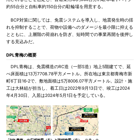
約55台分と自転車約150台分の駐輪場を用意する。
BCP対策に関しては、免震システムを導入し、地震発生時の揺
れを抑制することで、荷物や設備へのダメージを最小限に抑える
とともに、上層階の荷崩れを防ぎ、短時間での事業再開を後押し
する見込みだ。
DPL青梅の概要
DPL青梅は、免震構造のRC造（一部S造）地上5階建てで、延
べ床面積は13万7708.78平方メートル。所在地は東京都青梅市新
町6丁目16‐2で、敷地面積は5万8006.07平方メートル。設計・施
工は大林組が担当し、着工日は2022年9月13日で、竣工は2024
年4月30日、入居は2024年5月1日を予定している。