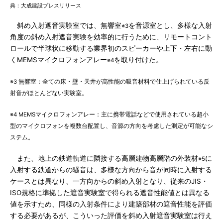
典：大成建設プレスリリース
斜め入射遮音実験室では、無響室
を音源室とし、多様な入射
※3
角度の斜め入射遮音実験を効率的に行うために、リモートコント
ロールで半球状に移動する業界初のスピーカーや上下・左右に動
くMEMSマイクロフォンアレー
を取り付けた。
※4
※3 無響室：全ての床・壁・天井が高性能の吸音材料で仕上げられている反
射音がほとんどない実験室。
※4 MEMSマイクロフォンアレー：主に携帯電話などで使用されている超小
型のマイクロフォンを複数台配置し、音源の方向を考慮した測定が可能なシ
ステム。
また、地上の鉄道軌道に隣接する高層建物高層階の外装材
に
※5
入射する鉄道からの騒音は、多様な方向から音が同時に入射する
ケースとは異なり、一方向からの斜め入射となり、従来のJIS・
ISO規格に準拠した遮音実験室で得られる遮音性能値とは異なる
値を示すため、同様の入射条件により建築部材の遮音性能を評価
する必要があるが、こういった評価を斜め入射遮音実験室は行え