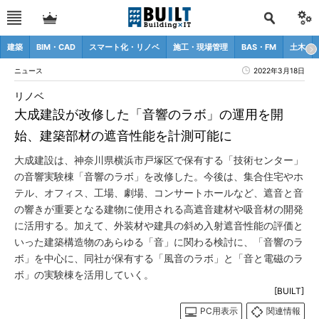
建築
BIM・CAD
スマート化・リノベ
施工・現場管理
BAS・FM
土木
ニュース
2022年3月18日
リノベ
大成建設が改修した「音響のラボ」の運用を開
始、建築部材の遮音性能を計測可能に
大成建設は、神奈川県横浜市戸塚区で保有する「技術センター」
の音響実験棟「音響のラボ」を改修した。今後は、集合住宅やホ
テル、オフィス、工場、劇場、コンサートホールなど、遮音と音
の響きが重要となる建物に使用される高遮音建材や吸音材の開発
に活用する。加えて、外装材や建具の斜め入射遮音性能の評価と
いった建築構造物のあらゆる「音」に関わる検討に、「音響のラ
ボ」を中心に、同社が保有する「風音のラボ」と「音と電磁のラ
ボ」の実験棟を活用していく。
[BUILT]
PC用表示
関連情報