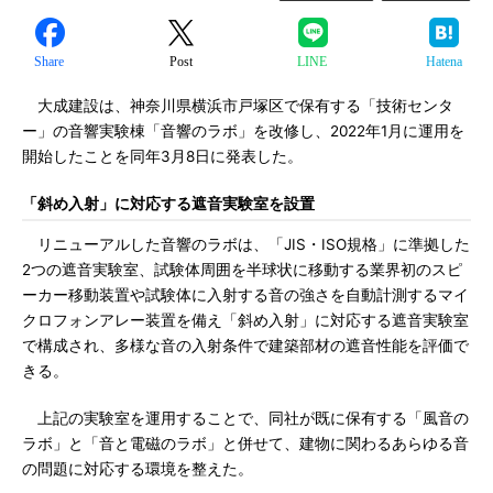
Share
Post
LINE
Hatena
大成建設は、神奈川県横浜市戸塚区で保有する「技術センタ
ー」の音響実験棟「音響のラボ」を改修し、2022年1月に運用を
開始したことを同年3月8日に発表した。
「斜め入射」に対応する遮音実験室を設置
リニューアルした音響のラボは、「JIS・ISO規格」に準拠した
2つの遮音実験室、試験体周囲を半球状に移動する業界初のスピ
ーカー移動装置や試験体に入射する音の強さを自動計測するマイ
クロフォンアレー装置を備え「斜め入射」に対応する遮音実験室
で構成され、多様な音の入射条件で建築部材の遮音性能を評価で
きる。
上記の実験室を運用することで、同社が既に保有する「風音の
ラボ」と「音と電磁のラボ」と併せて、建物に関わるあらゆる音
の問題に対応する環境を整えた。