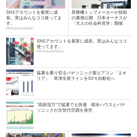
SNSアカウントを着実に成
昇降機トップメーカーが技術
長。実はみんなココ使ってま
の裏側公開 日本オーチスが
す。
「大人の社会科見学」開催
PR(Dreaw合同会社)
SNSアカウントを着実に成長。実はみんなココ
使ってます。
PR(Dreaw合同会社)
猛暑を乗り切るパナソニック製エアコン「エオ
リア」 草津生産ラインを50％自動化へ
“高除湿力”で猛暑でも快適 積水ハウスとパナ
ソニックが次世代空調を発売