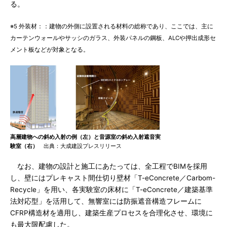
る。
※5 外装材：：建物の外側に設置される材料の総称であり、ここでは、主に
カーテンウォールやサッシのガラス、外装パネルの鋼板、ALCや押出成形セ
メント板などが対象となる。
高層建物への斜め入射の例（左）と音源室の斜め入射遮音実
験室（右）
出典：大成建設プレスリリース
なお、建物の設計と施工にあたっては、全工程でBIMを採用
し、壁にはプレキャスト間仕切り壁材「T-eConcrete／Carbom-
Recycle」を用い、各実験室の床材に「T-eConcrete／建築基準
法対応型」を活用して、無響室には防振遮音構造フレームに
CFRP構造材を適用し、建築生産プロセスを合理化させ、環境に
も最大限配慮した。