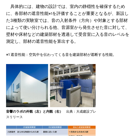
具体的には、建物の設計では、室内の静穏性を確保するため
に、各部材の遮音性能
を評価することが重要となるが、新設し
※1
た3種類の実験室では、音の入射条件（方向）や対象とする部材
によって使い分けられる他、音源室から発生させた音に対して、
壁材や床材などの建築部材を透過して受音室に入る音のレベルを
測定し、部材の遮音性能を算出する。
※1 遮音性能：空気中を伝わってくる音を建築部材が遮断する性能。
音響のラボの外観（左）と内観（右）
出典：大成建設プレ
スリリース