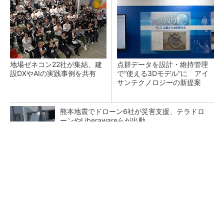
地場ゼネコン22社が集結、建
点群データを設計・維持管理
設DXやAIの実践事例を共有
で“使える3Dモデル”に アイ
サンテクノロジーの新提案
熊本地震でドローン6社が災害支援、テラドロ
ーンやLiberawareらが出動
鹿島が演算工房を子会社化 山岳トンネル工事
の建設ICTを内製化
大規模データセンターをモジュール型に 申請