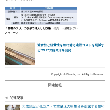
「音響のラボ」の改修で導入した技術
出典：大成建設プレ
スリリース
遮音性と軽量性を兼ね備え建設コストを削減す
る“CLT”の躯体床を開発
Copyright © ITmedia, Inc. All Rights Reserved.
関連情報
関連記事
大成建設が低コストで重量床の衝撃音を低減する技術