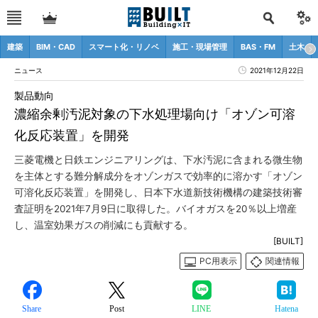
建築
BIM・CAD
スマート化・リノベ
施工・現場管理
BAS・FM
土木
ニュース
2021年12月22日
製品動向
濃縮余剰汚泥対象の下水処理場向け「オゾン可溶
化反応装置」を開発
三菱電機と日鉄エンジニアリングは、下水汚泥に含まれる微生物
を主体とする難分解成分をオゾンガスで効率的に溶かす「オゾン
可溶化反応装置」を開発し、日本下水道新技術機構の建築技術審
査証明を2021年7月9日に取得した。バイオガスを20％以上増産
し、温室効果ガスの削減にも貢献する。
[BUILT]
PC用表示
関連情報
Share
Post
LINE
Hatena