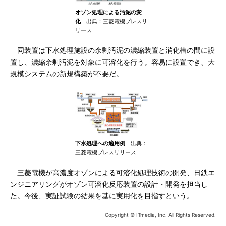
オゾン処理による汚泥の変
化
出典：三菱電機プレスリ
リース
同装置は下水処理施設の余剰汚泥の濃縮装置と消化槽の間に設
置し、濃縮余剰汚泥を対象に可溶化を行う。容易に設置でき、大
規模システムの新規構築が不要だ。
下水処理への適用例
出典：
三菱電機プレスリリース
三菱電機が高濃度オゾンによる可溶化処理技術の開発、日鉄エ
ンジニアリングがオゾン可溶化反応装置の設計・開発を担当し
た。今後、実証試験の結果を基に実用化を目指すという。
Copyright © ITmedia, Inc. All Rights Reserved.