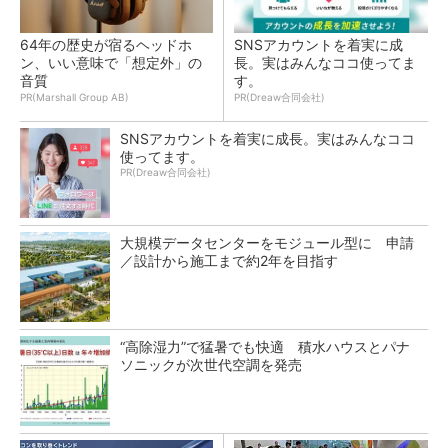
64年の歴史が宿るヘッドホ
SNSアカウントを着実に成
ン、いい意味で「想定外」の
長。実はみんなココ使ってま
音質
す。
PR(Marshall Group AB)
PR(Dreaw合同会社)
SNSアカウントを着実に成長。実はみんなココ
使ってます。
PR(Dreaw合同会社)
大規模データセンターをモジュール型に 申請
／設計から施工まで約2年を目指す
“高除湿力”で猛暑でも快適 積水ハウスとパナ
ソニックが次世代空調を発売