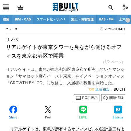
建築
BIM・CAD
スマート化・リノベ
施工・現場管理
BAS・FM
土木
ニュース
2021年11月4日
リノベ
リアルゲイトが東京タワーを見ながら働けるオフ
ィスを東京都港区で開業
（1/2 ページ）
リアルゲイトは、東急が東京都港区東麻布で所有していたマンシ
ョン「サマセット麻布イースト東京」をイノベーションオフィス
「GROWTH BY IOQ」に改修し、入居者の募集を開始した。
[
遠藤和宏
，BUILT]
PC用表示
関連情報
Share
Post
LINE
Hatena
リアルゲイトは、東急が所有するオフィスビルの設計施工およ