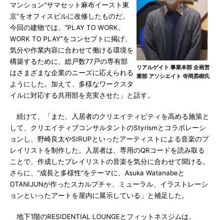
マンション“サマセット麻布イースト東
京”をオフィスビルに改修したものだ。
今回の建物では、“PLAY TO WORK、
WORK TO PLAY”をコンセプトに掲げ、
気分や作業内容に合わせて働ける環境を
構築するために、総戸数77戸の専有部
リアルゲイト 事業本部 企画営
はさまざまな企業のニーズに応えられる
業部 アソシエイト 寺岡昴樹氏
ようにした。加えて、多様なワークスタ
イルに対応する共用部を充実させた」と話す。
続けて、「また、入居者のクリエイティビティを高める施策と
して、クリエイティブコンサルタントのStyrismとコラボレーシ
ョンし、野崎良太やSIRUPといったアーティストによる音楽のプ
レイリストを制作した。入居者は、専用のQRコードを読み取る
ことで、作成したプレイリストの音楽を気分に合わせて聞ける。
さらに、“成長と多様性”をテーマに、Asuka Watanabeと
OTANIJUNが作ったスカルプチャ、ミューラル、イラストレーシ
ョンといったアートを屋内に展示している」と補足した。
地下1階のRESIDENTIAL LOUNGEとフィットネスジムは、