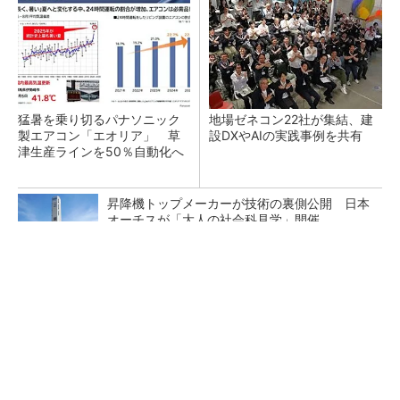
猛暑を乗り切るパナソニック
地場ゼネコン22社が集結、建
製エアコン「エオリア」 草
設DXやAIの実践事例を共有
津生産ラインを50％自動化へ
昇降機トップメーカーが技術の裏側公開 日本
オーチスが「大人の社会科見学」開催
免許返納後のお買い物に。カゴが2つ載る4輪シ
ニアカー
PR(BLAZE)
熊本地震でドローン6社が災害支援、テラドロ