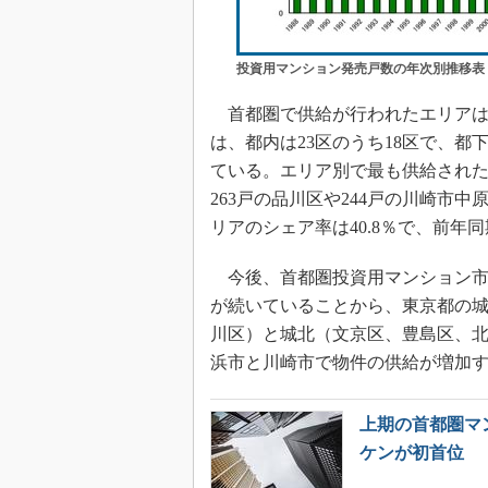
投資用マンション発売戸数の年次別推移表（19
首都圏で供給が行われたエリアは全
は、都内は23区のうち18区で、都
ている。エリア別で最も供給された
263戸の品川区や244戸の川崎市中
リアのシェア率は40.8％で、前年同
今後、首都圏投資用マンション市
が続いていることから、東京都の
川区）と城北（文京区、豊島区、
浜市と川崎市で物件の供給が増加
上期の首都圏マン
ケンが初首位