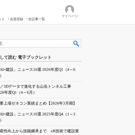
マイページ
ット
会員登録
全記事一覧
して読む 電子ブックレット
AI×建設」ニュース10選 2026年度Q1（4～6
）
I／3Dデータで進化する山岳トンネル工事
026年度Q1（4～6月）
要上場ゼネコン業績まとめ【2026年3月期】
AI×建設」ニュース10選 2025年度Q4（1～3
）
産性向上から技能継承まで xR技術で建設業