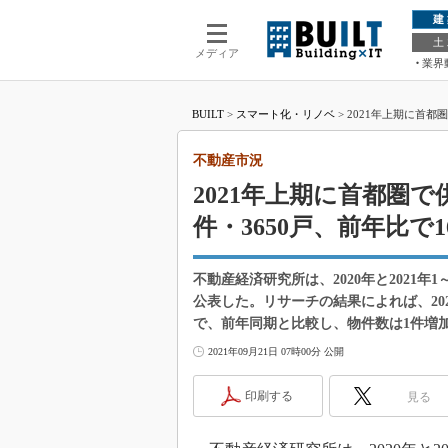
建
土
メディア
業界
BUILT
>
スマート化・リノベ
>
2021年上期に首都
不動産市況
2021年上期に首都圏
件・3650戸、前年比で1
不動産経済研究所は、2020年と2021
公表した。リサーチの結果によれば、202
で、前年同期と比較し、物件数は1件増加
2021年09月21日 07時00分 公開
印刷する
見る