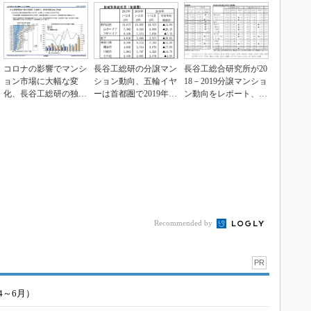
コロナの影響でマンシ
長谷工総研の分譲マン
長谷工総合研究所が20
ョン市場に大幅な変
ション動向、五輪イヤ
18－2019分譲マンショ
化、長谷工総研の独自
ーは首都圏で2019年相
ン動向をレポート、消
分析から読み解く
当に
費税率10％...
Recommended by
PR
4～6月）