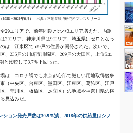
88～2021年6月）
出典：不動産経済研究所プレスリリース
29エリアで、前年同期と比べ3エリア増えた。内訳
下は2エリア、神奈川県は9エリア、埼玉県はゼロとなっ
のは、江東区で539戸の住居が開発された。次いで、
原区、235戸の川崎市川崎区、209戸の大田区。上位5エ
期と比較して3.7％下回った。
場は、コロナ禍でも東京都心部で厳しい用地取得競争
城東（中央区、台東区、墨田区、江東区、葛飾区、江戸
北区、荒川区、板橋区、足立区）の地域や神奈川県の横
する見込みだ。
ション発売戸数は30.9％減、2018年の供給量はシノ