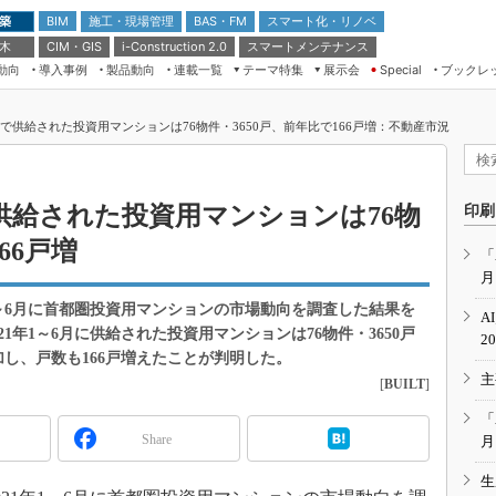
 築
施工・現場管理
BAS・FM
スマート化・リノベ
BIM
 木
CIM・GIS
スマートメンテナンス
i-Construction 2.0
動向
導入事例
製品動向
連載一覧
テーマ特集
展示会
ブックレ
Special
建設Tech NEXT BREAK
メンテナンス・レジリエンス
TOKYO2026
圏で供給された投資用マンションは76物件・3650戸、前年比で166戸増：不動産市況
ドローンがもたらす建設業界の“ゲー
第8回 国際 建設・測量展
ムチェンジ” Ver.2.0
（CSPI2026）
脱3Kから新3Kへ導く建設×IT
第10回 JAPAN BUILD TOKYO－建
で供給された投資用マンションは76物
印刷
築・土木・不動産の先端技術展－
“Society5.0”時代のスマートビル
66戸増
Japan Drone 2023
VR／ARが描くモノづくりのミライ
「
月
メンテナンス・レジリエンスOSAKA
2020
年1～6月に首都圏投資用マンションの市場動向を調査した結果を
A
日本 ものづくりワールド 2020
1年1～6月に供給された投資用マンションは76物件・3650戸
2
し、戸数も166戸増えたことが判明した。
メンテナンス・レジリエンスTOKYO
主
2019
[
BUILT
]
IGAS2018
「
Share
月
生