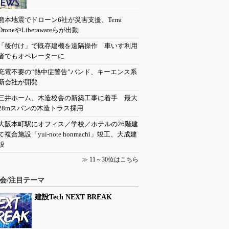
熊本地震でドローン6社が災害支援、Terra
DroneやLiberawareらが出動
「後付け」で既存建機を遠隔操作 車いす利用
者でもオペレーターに
充電不要の“熱中症警告”バンド、キーエンス系
新会社が開発
三井ホーム、木造校舎の新築工事に着手 最大
28mスパンの木造トラス採用
大阪本町駅にオフィス／学校／ホテルの26階建
て複合施設「yui-note honmachi」竣工、大成建
設
≫
11～30位はこちら
会/注目テーマ
建設Tech NEXT BREAK