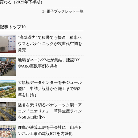
変わる（2025年下半期）
≫ 電子ブックレット一覧
記事トップ10
“高除湿力”で猛暑でも快適 積水ハ
ウスとパナソニックが次世代空調を
発売
地場ゼネコン22社が集結、建設DX
やAIの実践事例を共有
大規模データセンターをモジュール
型に 申請／設計から施工まで約2
年を目指す
猛暑を乗り切るパナソニック製エア
コン「エオリア」 草津生産ライン
を50％自動化へ
鹿島が演算工房を子会社に 山岳ト
ンネル工事の建設ICTを内製化