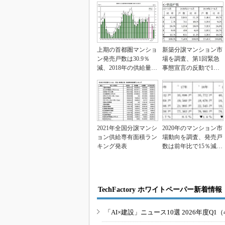
上期の首都圏マンショ
新築分譲マンション市
ン発売戸数は30.9％
場を調査、第1回緊急
減、2018年の供給量は
事態宣言の反動で1都3
シノケンが初首...
県で販売戸数が上昇
2021年全国分譲マンシ
2020年のマンション市
ョン供給専有面積ラン
場動向を調査、発売戸
キング発表
数は前年比で15％減少
し1976年以...
TechFactory ホワイトペーパー新着情報
「AI×建設」ニュース10選 2026年度Q1（