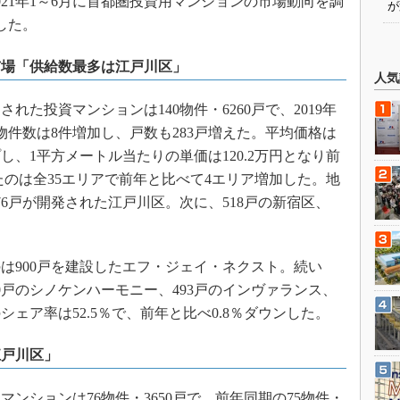
021年1～6月に首都圏投資用マンションの市場動向を調
が
表した。
市場「供給数最多は江戸川区」
人気
れた投資マンションは140物件・6260戸で、2019年
、物件数は8件増加し、戸数も283戸増えた。平均価格は
プし、1平方メートル当たりの単価は120.2万円となり前
たのは全35エリアで前年と比べて4エリア増加した。地
6戸が開発された江戸川区。次に、518戸の新宿区、
900戸を建設したエフ・ジェイ・ネクスト。続い
40戸のシノケンハーモニー、493戸のインヴァランス、
シェア率は52.5％で、前年と比べ0.8％ダウンした。
江戸川区」
マンションは76物件・3650戸で、前年同期の75物件・